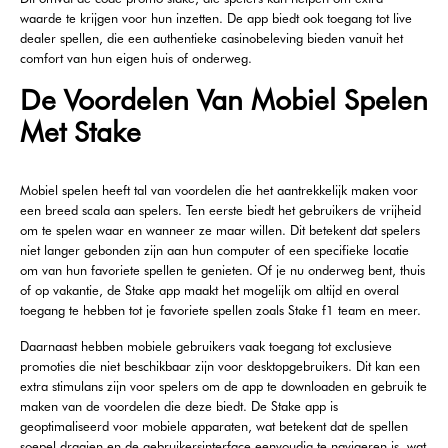
waarde te krijgen voor hun inzetten. De app biedt ook toegang tot live
dealer spellen, die een authentieke casinobeleving bieden vanuit het
comfort van hun eigen huis of onderweg.
De Voordelen Van Mobiel Spelen
Met Stake
Mobiel spelen heeft tal van voordelen die het aantrekkelijk maken voor
een breed scala aan spelers. Ten eerste biedt het gebruikers de vrijheid
om te spelen waar en wanneer ze maar willen. Dit betekent dat spelers
niet langer gebonden zijn aan hun computer of een specifieke locatie
om van hun favoriete spellen te genieten. Of je nu onderweg bent, thuis
of op vakantie, de Stake app maakt het mogelijk om altijd en overal
toegang te hebben tot je favoriete spellen zoals Stake f1 team en meer.
Daarnaast hebben mobiele gebruikers vaak toegang tot exclusieve
promoties die niet beschikbaar zijn voor desktopgebruikers. Dit kan een
extra stimulans zijn voor spelers om de app te downloaden en gebruik te
maken van de voordelen die deze biedt. De Stake app is
geoptimaliseerd voor mobiele apparaten, wat betekent dat de spellen
soepel draaien en de gebruikersinterface eenvoudig te navigeren is, wat