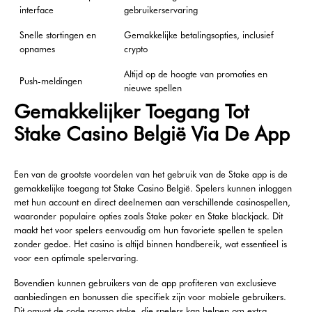
interface
gebruikerservaring
Snelle stortingen en
Gemakkelijke betalingsopties, inclusief
opnames
crypto
Altijd op de hoogte van promoties en
Push-meldingen
nieuwe spellen
Gemakkelijker Toegang Tot
Stake Casino België Via De App
Een van de grootste voordelen van het gebruik van de Stake app is de
gemakkelijke toegang tot Stake Casino België. Spelers kunnen inloggen
met hun account en direct deelnemen aan verschillende casinospellen,
waaronder populaire opties zoals Stake poker en Stake blackjack. Dit
maakt het voor spelers eenvoudig om hun favoriete spellen te spelen
zonder gedoe. Het casino is altijd binnen handbereik, wat essentieel is
voor een optimale spelervaring.
Bovendien kunnen gebruikers van de app profiteren van exclusieve
aanbiedingen en bonussen die specifiek zijn voor mobiele gebruikers.
Dit omvat de code promo stake, die spelers kan helpen om extra