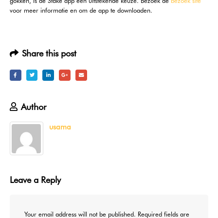
gokken, is de Stake app een uitstekende keuze. Bezoek de
bezoek site
voor meer informatie en om de app te downloaden.
Share this post
Author
usama
Leave a Reply
Your email address will not be published.
Required fields are