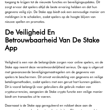
toegang te krijgen tot de nieuwste functies en beveiligingsupdates. Dit
zorgt ervoor dat spelers altijd de beste ervaring hebben en dat hun
gegevens veilig zijn. De Stake app biedt ook een eenvoudige manier om
meldingen in te schakelen, zodat spelers op de hoogte blijven van
nieuwe spellen en promoties.
De Veiligheid En
Betrouwbaarheid Van De Stake
App
Veiligheid is een van de belangrijkste zorgen voor online spelers, en de
Stake app neemt deze verantwoordelijkheid serieus. De app is uitgerust
met geavanceerde beveiligingsmaatregelen om de gegevens van
spelers te beschermen. Dit omvat versleuteling van gegevens en veilige
betalingsmethoden, zodat spelers met een gerust hart kunnen gokken.
Dit is vooral belangrijk voor gebruikers die gebruik maken van
cryptocurrencies, aangezien de Stake crypto functie een veilige manier
biedt om transacties uit te voeren.
Daarnaast is de Stake app gereguleerd en voldoet deze aan de