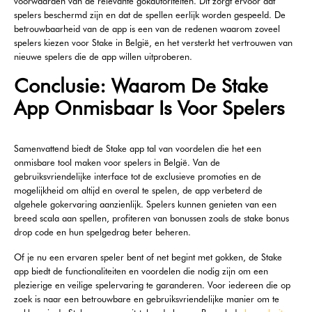
voorwaarden van de relevante gokautoriteiten. Dit zorgt ervoor dat
spelers beschermd zijn en dat de spellen eerlijk worden gespeeld. De
betrouwbaarheid van de app is een van de redenen waarom zoveel
spelers kiezen voor Stake in België, en het versterkt het vertrouwen van
nieuwe spelers die de app willen uitproberen.
Conclusie: Waarom De Stake
App Onmisbaar Is Voor Spelers
Samenvattend biedt de Stake app tal van voordelen die het een
onmisbare tool maken voor spelers in België. Van de
gebruiksvriendelijke interface tot de exclusieve promoties en de
mogelijkheid om altijd en overal te spelen, de app verbeterd de
algehele gokervaring aanzienlijk. Spelers kunnen genieten van een
breed scala aan spellen, profiteren van bonussen zoals de stake bonus
drop code en hun spelgedrag beter beheren.
Of je nu een ervaren speler bent of net begint met gokken, de Stake
app biedt de functionaliteiten en voordelen die nodig zijn om een
plezierige en veilige spelervaring te garanderen. Voor iedereen die op
zoek is naar een betrouwbare en gebruiksvriendelijke manier om te