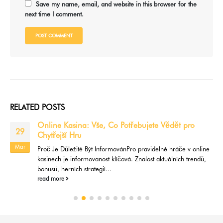
Save my name, email, and website in this browser for the
next time I comment.
RELATED
POSTS
Online Kasina: Vše, Co Potřebujete Vědět pro
29
Chytřejší Hru
Mar
Proč Je Důležité Být InformovánPro pravidelné hráče v online
kasinech je informovanost klíčová. Znalost aktuálních trendů,
bonusů, herních strategií...
read more