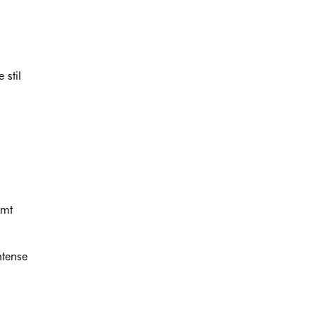
 stil
emt
ntense