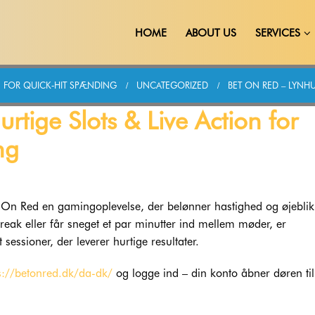
HOME
ABOUT US
SERVICES
ON FOR QUICK‑HIT SPÆNDING
UNCATEGORIZED
BET ON RED – LYNH
rtige Slots & Live Action for
ng
Bet On Red en gamingoplevelse, der belønner hastighed og øjeblik
 break eller får sneget et par minutter ind mellem møder, er
 sessioner, der leverer hurtige resultater.
s://betonred.dk/da-dk/
og logge ind – din konto åbner døren til