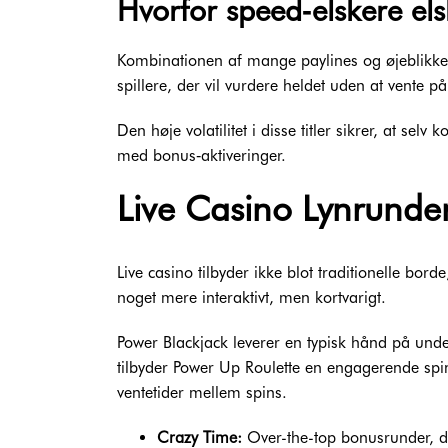
Hvorfor speed‑elskere e
Kombinationen af mange paylines og øjeblikkeli
spillere, der vil vurdere heldet uden at vente p
Den høje volatilitet i disse titler sikrer, at se
med bonus‑aktiveringer.
Live Casino Lynrunde
Live casino tilbyder ikke blot traditionelle bord
noget mere interaktivt, men kortvarigt.
Power Blackjack leverer en typisk hånd på unde
tilbyder Power Up Roulette en engagerende spin
ventetider mellem spins.
Crazy Time:
Over-the-top bonusrunder, de