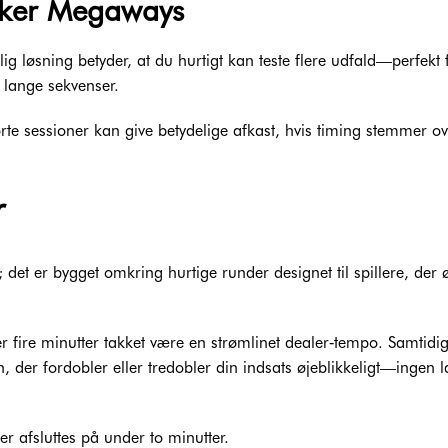
lsker Megaways
g løsning betyder, at du hurtigt kan teste flere udfald—perfekt 
å lange sekvenser.
lv korte sessioner kan give betydelige afkast, hvis timing stemmer o
r
e; det er bygget omkring hurtige runder designet til spillere, der
r fire minutter takket være en strømlinet dealer‑tempo. Samtidi
, der fordobler eller tredobler din indsats øjeblikkeligt—ingen 
r afsluttes på under to minutter.