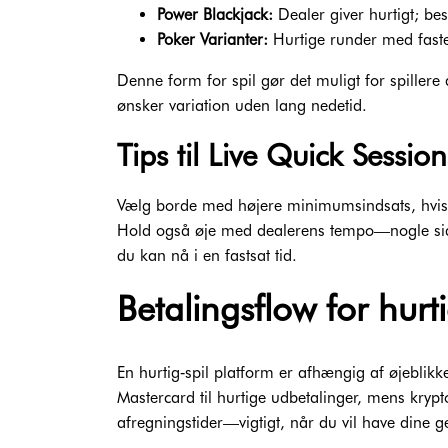
Power Blackjack:
Dealer giver hurtigt; bes
Poker Varianter:
Hurtige runder med faste
Denne form for spil gør det muligt for spillere
ønsker variation uden lang nedetid.
Tips til Live Quick Session
Vælg borde med højere minimumsindsats, hvis d
Hold også øje med dealerens tempo—nogle sid
du kan nå i en fastsat tid.
Betalingsflow for hurt
En hurtig‑spil platform er afhængig af øjeblik
Mastercard til hurtige udbetalinger, mens kryp
afregningstider—vigtigt, når du vil have dine 