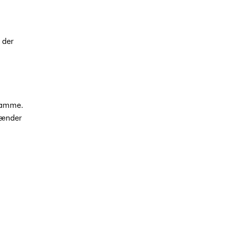
 der
sramme.
hænder