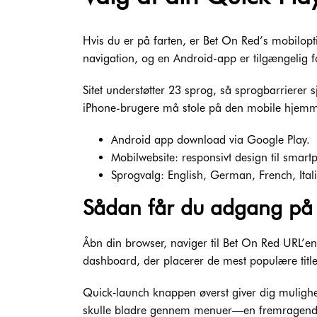
Hvis du er på farten, er Bet On Red’s mobilopti
navigation, og en Android-app er tilgængelig fo
Sitet understøtter 23 sprog, så sprogbarriere
iPhone-brugere må stole på den mobile hjemmes
Android app download via Google Play.
Mobilwebsite: responsivt design til smart
Sprogvalg: English, German, French, Ital
Sådan får du adgang på
Åbn din browser, naviger til Bet On Red URL’en,
dashboard, der placerer de mest populære title
Quick‑launch knappen øverst giver dig mulighed 
skulle bladre gennem menuer—en fremragende f