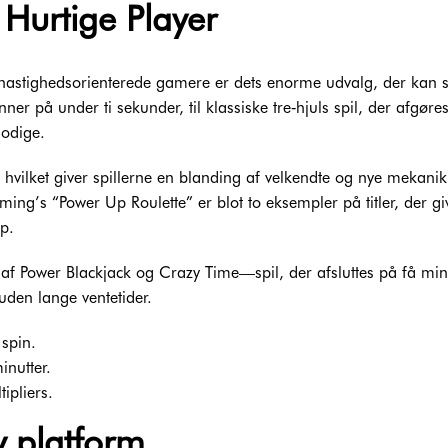
Hurtige Player
or hastighedsorienterede gamere er dets enorme udvalg, der kan s
ner på under ti sekunder, til klassiske tre‑hjuls spil, der afgøre
modige.
 hvilket giver spillerne en blanding af velkendte og nye mekanik
ing’s “Power Up Roulette” er blot to eksempler på titler, der gi
p.
r af Power Blackjack og Crazy Time—spil, der afsluttes på få minu
den lange ventetider.
 spin.
inutter.
ipliers.
y platform