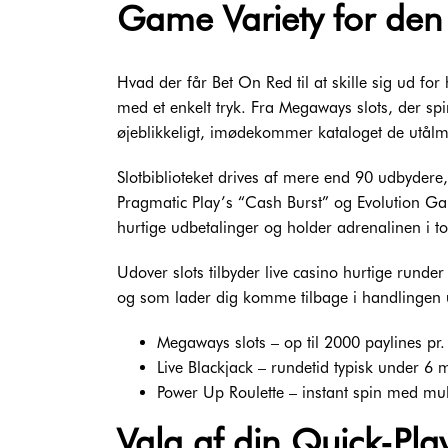
Game Variety for den 
Hvad der får Bet On Red til at skille sig ud f
med et enkelt tryk. Fra Megaways slots, der spin
øjeblikkeligt, imødekommer kataloget de utål
Slotbiblioteket drives af mere end 90 udbydere,
Pragmatic Play’s “Cash Burst” og Evolution Gam
hurtige udbetalinger og holder adrenalinen i to
Udover slots tilbyder live casino hurtige runde
og som lader dig komme tilbage i handlingen u
Megaways slots – op til 2000 paylines pr.
Live Blackjack – rundetid typisk under 6 m
Power Up Roulette – instant spin med mult
Valg af din Quick‑Pla