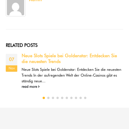
RELATED
POSTS
Neue Slots Spiele bei Goldenstar: Entdecken Sie
07
die neuesten Trends
Nov
Neue Slots Spiele bei Goldenstar: Entdecken Sie die neuesten
Trends In der aufregenden Welt der Online-Casinos gibt es
ständig neue...
read more