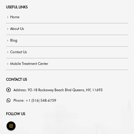
USEFUL LINKS
Home
About Us
Blog
Contact Us
Mobile Treatment Center
CONTACT US
Address:
92-18 Rockaway Beach Blvd Queens, NY, 11693
Phone:
+1 (516) 548-6759
FOLLOW US