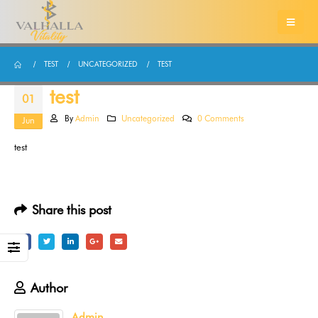
TEST
UNCATEGORIZED
TEST
test
01
By
Admin
Uncategorized
0 Comments
Jun
test
Share this post
Author
Admin