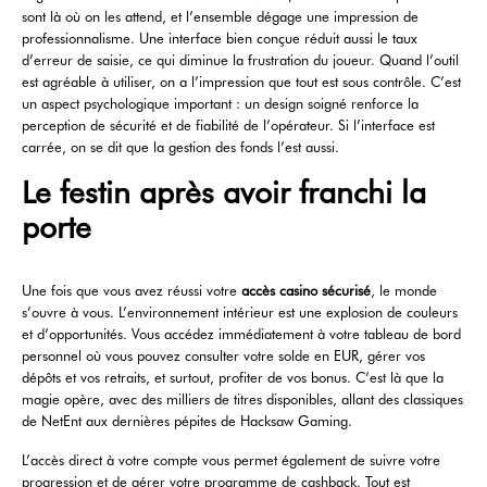
sont là où on les attend, et l’ensemble dégage une impression de
professionnalisme. Une interface bien conçue réduit aussi le taux
d’erreur de saisie, ce qui diminue la frustration du joueur. Quand l’outil
est agréable à utiliser, on a l’impression que tout est sous contrôle. C’est
un aspect psychologique important : un design soigné renforce la
perception de sécurité et de fiabilité de l’opérateur. Si l’interface est
carrée, on se dit que la gestion des fonds l’est aussi.
Le festin après avoir franchi la
porte
Une fois que vous avez réussi votre
accès casino sécurisé
, le monde
s’ouvre à vous. L’environnement intérieur est une explosion de couleurs
et d’opportunités. Vous accédez immédiatement à votre tableau de bord
personnel où vous pouvez consulter votre solde en EUR, gérer vos
dépôts et vos retraits, et surtout, profiter de vos bonus. C’est là que la
magie opère, avec des milliers de titres disponibles, allant des classiques
de NetEnt aux dernières pépites de Hacksaw Gaming.
L’accès direct à votre compte vous permet également de suivre votre
progression et de gérer votre programme de cashback. Tout est