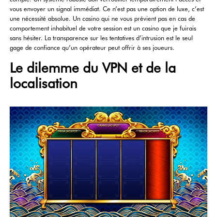
vous envoyer un signal immédiat. Ce n’est pas une option de luxe, c’est
une nécessité absolue. Un casino qui ne vous prévient pas en cas de
comportement inhabituel de votre session est un casino que je fuirais
sans hésiter. La transparence sur les tentatives d’intrusion est le seul
gage de confiance qu’un opérateur peut offrir à ses joueurs.
Le dilemme du VPN et de la
localisation