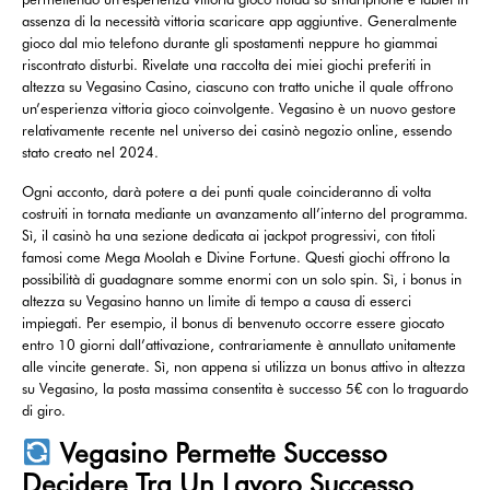
assenza di la necessità vittoria scaricare app aggiuntive. Generalmente
gioco dal mio telefono durante gli spostamenti neppure ho giammai
riscontrato disturbi. Rivelate una raccolta dei miei giochi preferiti in
altezza su Vegasino Casino, ciascuno con tratto uniche il quale offrono
un’esperienza vittoria gioco coinvolgente. Vegasino è un nuovo gestore
relativamente recente nel universo dei casinò negozio online, essendo
stato creato nel 2024.
Ogni acconto, darà potere a dei punti quale coincideranno di volta
costruiti in tornata mediante un avanzamento all’interno del programma.
Sì, il casinò ha una sezione dedicata ai jackpot progressivi, con titoli
famosi come Mega Moolah e Divine Fortune. Questi giochi offrono la
possibilità di guadagnare somme enormi con un solo spin. Sì, i bonus in
altezza su Vegasino hanno un limite di tempo a causa di esserci
impiegati. Per esempio, il bonus di benvenuto occorre essere giocato
entro 10 giorni dall’attivazione, contrariamente è annullato unitamente
alle vincite generate. Sì, non appena si utilizza un bonus attivo in altezza
su Vegasino, la posta massima consentita è successo 5€ con lo traguardo
di giro.
Vegasino Permette Successo
Decidere Tra Un Lavoro Successo