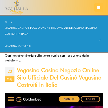
VEGASINO CASINO NEGOZIO ONLINE ️ SITO UFFICIALE DEL CASINÒ VEGASINO
COSTRUITI IN ITALIA
VEGASINO BONUS 441
Ogni tentativo vittoria truffa verrà punito con l’esclusione dalla
piattaforma. –
Vegasino Casino Negozio Online ️
20
Sito Ufficiale Del Casinò Vegasino
May
Costruiti In Italia