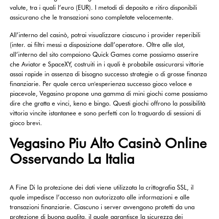
valute, tra i quali l’euro (EUR). I metodi di deposito e ritiro disponibili
assicurano che le transazioni sono completate velocemente.
All’interno del casinò, potrai visualizzare ciascuno i provider reperibili
(inter. ai filtri messi a disposizione dall’operatore. Oltre alle slot,
all’interno del sito compaiono Quick Games come possiamo asserire
che Aviator e SpaceXY, costruiti in i quali è probabile assicurarsi vittorie
assai rapide in assenza di bisogno successo strategie o di grosse finanza
finanziarie. Per quale cerca un'esperienza successo gioco veloce e
piacevole, Vegasino propone una gamma di mini giochi come possiamo
dire che gratta e vinci, keno e bingo. Questi giochi offrono la possibilità
vittoria vincite istantanee e sono perfetti con lo traguardo di sessioni di
gioco brevi.
Vegasino Piu Alto Casinò Online
Osservando La Italia
A Fine Di la protezione dei dati viene utilizzata la crittografia SSL, il
quale impedisce l’accesso non autorizzato alle informazioni e alle
transazioni finanziarie. Ciascuno i server avvengono protetti da una
protezione di buona qualita, il quale garantisce la sicurezza dei