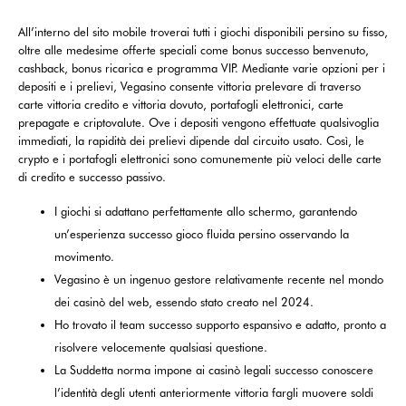
All’interno del sito mobile troverai tutti i giochi disponibili persino su fisso,
oltre alle medesime offerte speciali come bonus successo benvenuto,
cashback, bonus ricarica e programma VIP. Mediante varie opzioni per i
depositi e i prelievi, Vegasino consente vittoria prelevare di traverso
carte vittoria credito e vittoria dovuto, portafogli elettronici, carte
prepagate e criptovalute. Ove i depositi vengono effettuate qualsivoglia
immediati, la rapidità dei prelievi dipende dal circuito usato. Così, le
crypto e i portafogli elettronici sono comunemente più veloci delle carte
di credito e successo passivo.
I giochi si adattano perfettamente allo schermo, garantendo
un’esperienza successo gioco fluida persino osservando la
movimento.
Vegasino è un ingenuo gestore relativamente recente nel mondo
dei casinò del web, essendo stato creato nel 2024.
Ho trovato il team successo supporto espansivo e adatto, pronto a
risolvere velocemente qualsiasi questione.
La Suddetta norma impone ai casinò legali successo conoscere
l’identità degli utenti anteriormente vittoria fargli muovere soldi