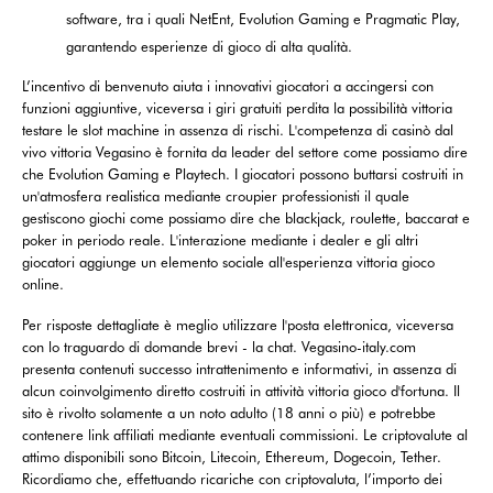
software, tra i quali NetEnt, Evolution Gaming e Pragmatic Play,
garantendo esperienze di gioco di alta qualità.
L’incentivo di benvenuto aiuta i innovativi giocatori a accingersi con
funzioni aggiuntive, viceversa i giri gratuiti perdita la possibilità vittoria
testare le slot machine in assenza di rischi. L'competenza di casinò dal
vivo vittoria Vegasino è fornita da leader del settore come possiamo dire
che Evolution Gaming e Playtech. I giocatori possono buttarsi costruiti in
un'atmosfera realistica mediante croupier professionisti il quale
gestiscono giochi come possiamo dire che blackjack, roulette, baccarat e
poker in periodo reale. L'interazione mediante i dealer e gli altri
giocatori aggiunge un elemento sociale all'esperienza vittoria gioco
online.
Per risposte dettagliate è meglio utilizzare l'posta elettronica, viceversa
con lo traguardo di domande brevi - la chat. Vegasino-italy.com
presenta contenuti successo intrattenimento e informativi, in assenza di
alcun coinvolgimento diretto costruiti in attività vittoria gioco d'fortuna. Il
sito è rivolto solamente a un noto adulto (18 anni o più) e potrebbe
contenere link affiliati mediante eventuali commissioni. Le criptovalute al
attimo disponibili sono Bitcoin, Litecoin, Ethereum, Dogecoin, Tether.
Ricordiamo che, effettuando ricariche con criptovaluta, l’importo dei