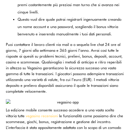
premi costantemente più preziosi man turno che si avanza nei
cinque livelli.
Questo vuol dire quale potrai registrarti ingenuamente creando
un nome account e una password, scegliendo il bonus vittoria
benvenuto e inserendo manualmente i tuoi dati personali.
Puoi contattare il lavoro clienti via mail a o sequela live chat 24 ore al
giorno, 7 giorni alla settimana e 365 giorni l’anno. Avrai così tutte le
risposte ai quesiti su problemi tecnici, prelievi, bonus, depositi, account,
casino e scommesse. Qualsivoglia i metodi di anticipo e ritiro reperibili
in altezza su Vegasino garantiscono la sicurezza successo una vasta
gamma di tutte le transazioni. I giocatori possono adempiere transazioni
utilizzando una varietà di valute, fra cui l’euro (EUR). I metodi vittoria
deposito e prelievo disponibili assicurano il quale le transazioni siano
completate velocemente.
La edizione mobile consente successo accedere a una vasta scelta
vittoria tutte
vegasino recensioni
le funzionalità come possiamo dire che
scommesse, giochi, bonus, registrazione e gestione del incontro.
L’interfaccia è stata appositamente adattata con lo scopo di un comodo