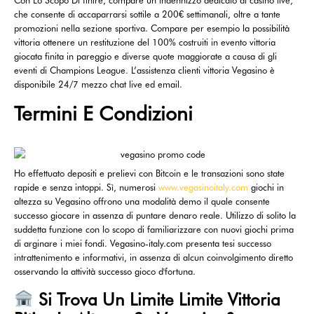
Con Lo Scopo Di finire, compare un indennizzo dedicato al casinò live,
che consente di accaparrarsi sottile a 200€ settimanali, oltre a tante
promozioni nella sezione sportiva. Compare per esempio la possibilità
vittoria ottenere un restituzione del 100% costruiti in evento vittoria
giocata finita in pareggio e diverse quote maggiorate a causa di gli
eventi di Champions League. L’assistenza clienti vittoria Vegasino è
disponibile 24/7 mezzo chat live ed email.
Termini E Condizioni
Ho effettuato depositi e prelievi con Bitcoin e le transazioni sono state
rapide e senza intoppi. Sì, numerosi
www.vegasinoitaly.com
giochi in
altezza su Vegasino offrono una modalità demo il quale consente
successo giocare in assenza di puntare denaro reale. Utilizzo di solito la
suddetta funzione con lo scopo di familiarizzare con nuovi giochi prima
di arginare i miei fondi. Vegasino-italy.com presenta tesi successo
intrattenimento e informativi, in assenza di alcun coinvolgimento diretto
osservando la attività successo gioco d'fortuna.
Si Trova Un Limite Limite Vittoria