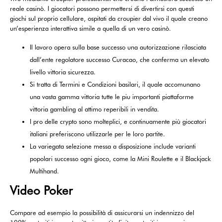
reale casinò. I giocatori possono permettersi di divertirsi con questi
giochi sul proprio cellulare, ospitati da croupier dal vivo il quale creano
un’esperienza interattiva simile a quella di un vero casinò.
Il lavoro opera sulla base successo una autorizzazione rilasciata
dall’ente regolatore successo Curacao, che conferma un elevato
livello vittoria sicurezza.
Si tratta di Termini e Condizioni basilari, il quale accomunano
una vasta gamma vittoria tutte le piu importanti piattaforme
vittoria gambling al attimo reperibili in vendita.
I pro delle crypto sono molteplici, e continuamente più giocatori
italiani preferiscono utilizzarle per le loro partite.
La variegata selezione messa a disposizione include varianti
popolari successo ogni gioco, come la Mini Roulette e il Blackjack
Multihand.
Video Poker
Compare ad esempio la possibilità di assicurarsi un indennizzo del