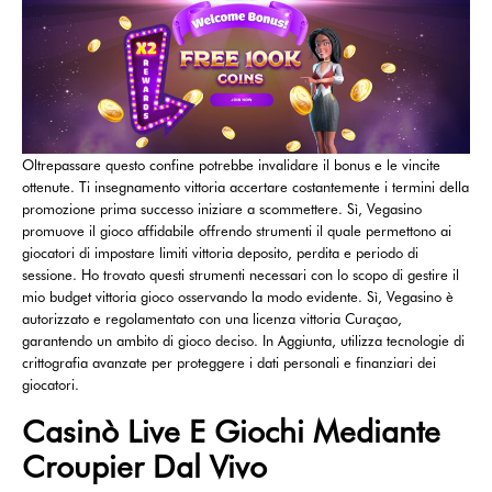
Oltrepassare questo confine potrebbe invalidare il bonus e le vincite
ottenute. Ti insegnamento vittoria accertare costantemente i termini della
promozione prima successo iniziare a scommettere. Sì, Vegasino
promuove il gioco affidabile offrendo strumenti il quale permettono ai
giocatori di impostare limiti vittoria deposito, perdita e periodo di
sessione. Ho trovato questi strumenti necessari con lo scopo di gestire il
mio budget vittoria gioco osservando la modo evidente. Sì, Vegasino è
autorizzato e regolamentato con una licenza vittoria Curaçao,
garantendo un ambito di gioco deciso. In Aggiunta, utilizza tecnologie di
crittografia avanzate per proteggere i dati personali e finanziari dei
giocatori.
Casinò Live E Giochi Mediante
Croupier Dal Vivo