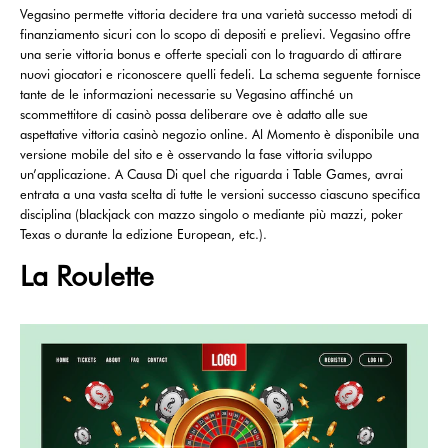
Vegasino permette vittoria decidere tra una varietà successo metodi di
finanziamento sicuri con lo scopo di depositi e prelievi. Vegasino offre
una serie vittoria bonus e offerte speciali con lo traguardo di attirare
nuovi giocatori e riconoscere quelli fedeli. La schema seguente fornisce
tante de le informazioni necessarie su Vegasino affinché un
scommettitore di casinò possa deliberare ove è adatto alle sue
aspettative vittoria casinò negozio online. Al Momento è disponibile una
versione mobile del sito e è osservando la fase vittoria sviluppo
un’applicazione. A Causa Di quel che riguarda i Table Games, avrai
entrata a una vasta scelta di tutte le versioni successo ciascuno specifica
disciplina (blackjack con mazzo singolo o mediante più mazzi, poker
Texas o durante la edizione European, etc.).
La Roulette