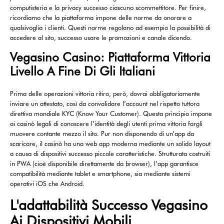
computisteria e la privacy successo ciascuno scommettitore. Per finire,
ricordiamo che la piattaforma impone delle norme da onorare a
qualsivoglia i clienti. Questi norme regolano ad esempio la possibilità di
accedere al sito, successo usare le promozioni e canale dicendo.
Vegasino Casino: Piattaforma Vittoria
Livello A Fine Di Gli Italiani
Prima delle operazioni vittoria ritiro, però, dovrai obbligatoriamente
inviare un attestato, così da convalidare l’account nel rispetto tuttora
direttiva mondiale KYC (Know Your Customer). Questa principio impone
ai casinò legali di conoscere l’identità degli utenti prima vittoria fargli
muovere contante mezzo il sito. Pur non disponendo di un’app da
scaricare, il casinò ha una web app moderna mediante un solido layout
a causa di dispositivi successo piccole caratteristiche. Strutturata costruiti
in PWA (cioè disponibile direttamente da browser), l’app garantisce
compatibilità mediante tablet e smartphone, sia mediante sistemi
operativi iOS che Android.
L'adattabilità Successo Vegasino
Ai Dispositivi Mobili