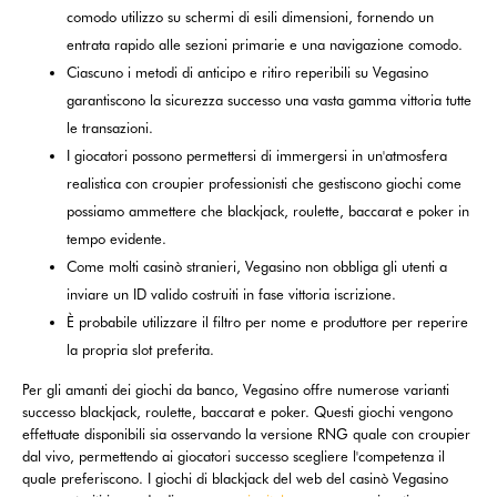
comodo utilizzo su schermi di esili dimensioni, fornendo un
entrata rapido alle sezioni primarie e una navigazione comodo.
Ciascuno i metodi di anticipo e ritiro reperibili su Vegasino
garantiscono la sicurezza successo una vasta gamma vittoria tutte
le transazioni.
I giocatori possono permettersi di immergersi in un'atmosfera
realistica con croupier professionisti che gestiscono giochi come
possiamo ammettere che blackjack, roulette, baccarat e poker in
tempo evidente.
Come molti casinò stranieri, Vegasino non obbliga gli utenti a
inviare un ID valido costruiti in fase vittoria iscrizione.
È probabile utilizzare il filtro per nome e produttore per reperire
la propria slot preferita.
Per gli amanti dei giochi da banco, Vegasino offre numerose varianti
successo blackjack, roulette, baccarat e poker. Questi giochi vengono
effettuate disponibili sia osservando la versione RNG quale con croupier
dal vivo, permettendo ai giocatori successo scegliere l'competenza il
quale preferiscono. I giochi di blackjack del web del casinò Vegasino