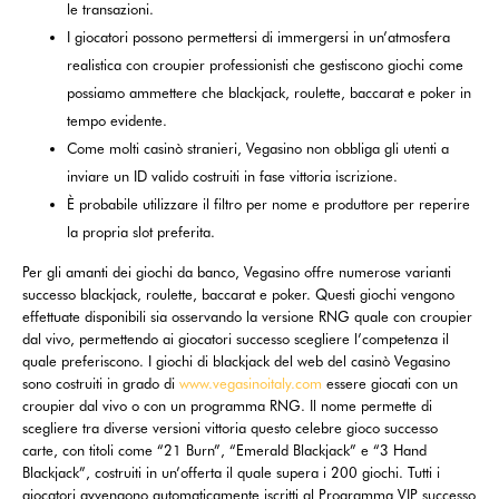
le transazioni.
I giocatori possono permettersi di immergersi in un’atmosfera
realistica con croupier professionisti che gestiscono giochi come
possiamo ammettere che blackjack, roulette, baccarat e poker in
tempo evidente.
Come molti casinò stranieri, Vegasino non obbliga gli utenti a
inviare un ID valido costruiti in fase vittoria iscrizione.
È probabile utilizzare il filtro per nome e produttore per reperire
la propria slot preferita.
Per gli amanti dei giochi da banco, Vegasino offre numerose varianti
successo blackjack, roulette, baccarat e poker. Questi giochi vengono
effettuate disponibili sia osservando la versione RNG quale con croupier
dal vivo, permettendo ai giocatori successo scegliere l’competenza il
quale preferiscono. I giochi di blackjack del web del casinò Vegasino
sono costruiti in grado di
www.vegasinoitaly.com
essere giocati con un
croupier dal vivo o con un programma RNG. Il nome permette di
scegliere tra diverse versioni vittoria questo celebre gioco successo
carte, con titoli come “21 Burn”, “Emerald Blackjack” e “3 Hand
Blackjack”, costruiti in un’offerta il quale supera i 200 giochi. Tutti i
giocatori avvengono automaticamente iscritti al Programma VIP successo