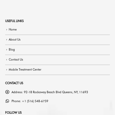
USEFUL LINKS
Home
About Us
Blog
Contact Us
Mobile Treatment Center
CONTACT US
Address:
92-18 Rockaway Beach Blvd Queens, NY, 11693
Phone:
+1 (516) 548-6759
FOLLOW US