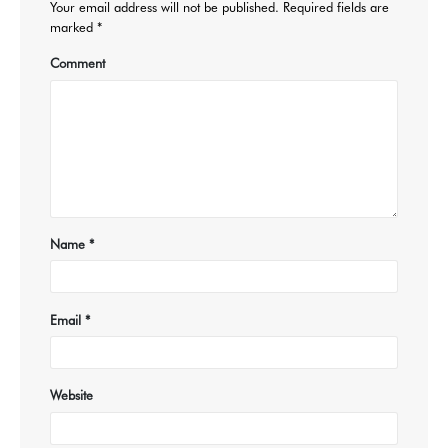
Your email address will not be published.
Required fields are
marked
*
Comment
Name
*
Email
*
Website