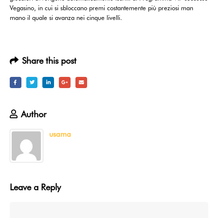
Vegasino, in cui si sbloccano premi costantemente più preziosi man
mano il quale si avanza nei cinque livelli.
Share this post
Author
usama
Leave a Reply