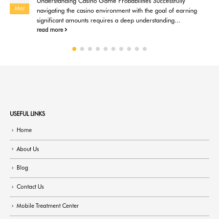
Apr
Comprendre les jeux de casino pour maximiser les gains Pour
quiconque souhaite améliorer ses chances de succès dans un
environnement...
read more
USEFUL LINKS
Home
About Us
Blog
Contact Us
Mobile Treatment Center