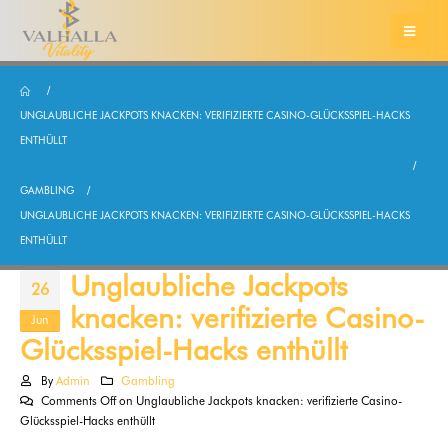
UNGLAUBLICHE JACKPOTS KNACKEN: VERIFIZIERTE CASINO-GLÜCKSSPIEL-HACKS
ENTHÜLLT
GAMBLING
UNGLAUBLICHE JACKPOTS KNACKEN: VERIFIZIERTE CASINO-GLÜCKSSPIEL-HACKS
ENTHÜLLT
Unglaubliche Jackpots
26
knacken: verifizierte Casino-
Jun
Glücksspiel-Hacks enthüllt
By
Admin
Gambling
Comments Off
on Unglaubliche Jackpots knacken: verifizierte Casino-
Glücksspiel-Hacks enthüllt