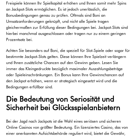
Freispiele können Ihr Spielkapital erhöhen und Ihnen somit mehr Spins
an Jackpot-Slots ermöglichen. Es ist jedoch unerlässlich, die
Bonusbedingungen genau zu prüfen. Oftmals sind Boni an
Umsatzanforderungen geknüpft, und nicht alle Spiele tragen
gleichermaßen zur Erfüllung dieser Bedingungen bei. Jackpot-Slots sind
hierbei manchmal ausgeschlossen oder tragen nur zu einem geringen
Prozentsatz bei.
Achten Sie besonders auf Boni, die speziell für Slot-Spiele oder sogar für
bestimmte Jackpot-Slots gelten. Diese können Ihre Spielzeit verlängern
und Ihnen zusätzliche Chancen auf den Gewinn geben. Lesen Sie
immer das Kleingedruckte bezüglich maximaler Auszahlungsbeträge
oder Spieleinschränkungen. Ein Bonus kann Ihre Gewinnchancen auf
den Jackpot erhöhen, wenn er strategisch eingesetzt wird und die
Bedingungen erfüllbar sind.
Die Bedeutung von Seriosität und
Sicherheit bei Glücksspielanbietern
Bei der Jagd nach Jackpots ist die Wahl eines seriösen und sicheren
Online Casinos von größter Bedeutung. Ein lizenziertes Casino, das von
einer anerkannten Aufsichtsbehörde reguliert wird, bietet die Gewähr,