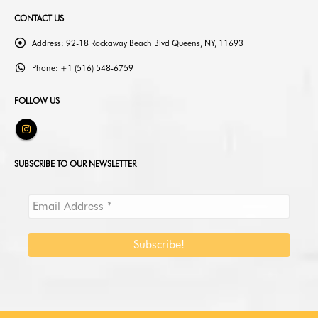
CONTACT US
Address:
92-18 Rockaway Beach Blvd Queens, NY, 11693
Phone:
+1 (516) 548-6759
FOLLOW US
SUBSCRIBE TO OUR NEWSLETTER