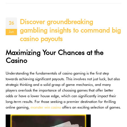
Discover groundbreaking
26
gambling insights to command big
Jun
casino payouts
Maximizing Your Chances at the
Casino
Understanding the fundamentals of casino gaming is the first step
towards achieving significant payouts. This involves not just luck, but also
strategic thinking and a solid grasp of game mechanics, and many
players overlook the importance of choosing games that offer better
odds or have a lower house edge, which can significantly impact their
long-term results. For those seeking a premier destination for thrilling
online gaming,
monster win casino
offers an exciting selection of games.