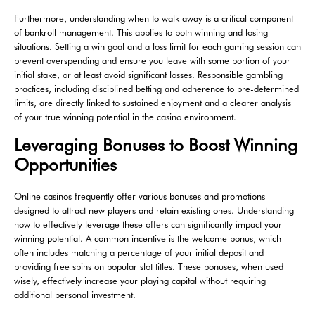
Furthermore, understanding when to walk away is a critical component
of bankroll management. This applies to both winning and losing
situations. Setting a win goal and a loss limit for each gaming session can
prevent overspending and ensure you leave with some portion of your
initial stake, or at least avoid significant losses. Responsible gambling
practices, including disciplined betting and adherence to pre-determined
limits, are directly linked to sustained enjoyment and a clearer analysis
of your true winning potential in the casino environment.
Leveraging Bonuses to Boost Winning
Opportunities
Online casinos frequently offer various bonuses and promotions
designed to attract new players and retain existing ones. Understanding
how to effectively leverage these offers can significantly impact your
winning potential. A common incentive is the welcome bonus, which
often includes matching a percentage of your initial deposit and
providing free spins on popular slot titles. These bonuses, when used
wisely, effectively increase your playing capital without requiring
additional personal investment.