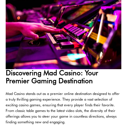
Discovering Mad Casino: Your
Premier Gaming Destination
Mad Casino stands out as a premier online destination designed to offer
a truly thrilling gaming experience. They provide a vast selection of
exciting casino games, ensuring that every player finds their favorite.
From classic table games to the latest video slots, the diversity of their
offerings allows you to steer your game in countless directions, always
finding something new and engaging.