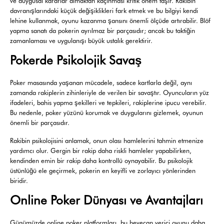
ve duygusal kararlar almaktan kaçınması kritik önem taşır. Rakibin
davranışlarındaki küçük değişiklikleri fark etmek ve bu bilgiyi kendi
lehine kullanmak, oyunu kazanma şansını önemli ölçüde artırabilir. Blöf
yapma sanatı da pokerin ayrılmaz bir parçasıdır; ancak bu taktiğin
zamanlaması ve uygulanışı büyük ustalık gerektirir.
Pokerde Psikolojik Savaş
Poker masasında yaşanan mücadele, sadece kartlarla değil, aynı
zamanda rakiplerin zihinleriyle de verilen bir savaştır. Oyuncuların yüz
ifadeleri, bahis yapma şekilleri ve tepkileri, rakiplerine ipucu verebilir.
Bu nedenle, poker yüzünü korumak ve duygularını gizlemek, oyunun
önemli bir parçasıdır.
Rakibin psikolojisini anlamak, onun olası hamlelerini tahmin etmenize
yardımcı olur. Gergin bir rakip daha riskli hamleler yapabilirken,
kendinden emin bir rakip daha kontrollü oynayabilir. Bu psikolojik
üstünlüğü ele geçirmek, pokerin en keyifli ve zorlayıcı yönlerinden
biridir.
Online Poker Dünyası ve Avantajları
Günümüzde online poker platformları, bu heyecan verici oyunu daha