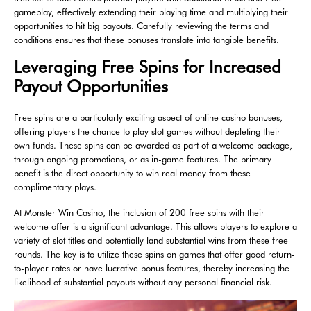
gameplay, effectively extending their playing time and multiplying their
opportunities to hit big payouts. Carefully reviewing the terms and
conditions ensures that these bonuses translate into tangible benefits.
Leveraging Free Spins for Increased
Payout Opportunities
Free spins are a particularly exciting aspect of online casino bonuses,
offering players the chance to play slot games without depleting their
own funds. These spins can be awarded as part of a welcome package,
through ongoing promotions, or as in-game features. The primary
benefit is the direct opportunity to win real money from these
complimentary plays.
At Monster Win Casino, the inclusion of 200 free spins with their
welcome offer is a significant advantage. This allows players to explore a
variety of slot titles and potentially land substantial wins from these free
rounds. The key is to utilize these spins on games that offer good return-
to-player rates or have lucrative bonus features, thereby increasing the
likelihood of substantial payouts without any personal financial risk.