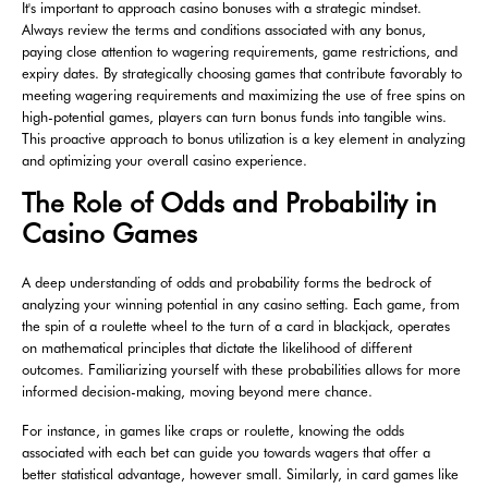
It's important to approach casino bonuses with a strategic mindset.
Always review the terms and conditions associated with any bonus,
paying close attention to wagering requirements, game restrictions, and
expiry dates. By strategically choosing games that contribute favorably to
meeting wagering requirements and maximizing the use of free spins on
high-potential games, players can turn bonus funds into tangible wins.
This proactive approach to bonus utilization is a key element in analyzing
and optimizing your overall casino experience.
The Role of Odds and Probability in
Casino Games
A deep understanding of odds and probability forms the bedrock of
analyzing your winning potential in any casino setting. Each game, from
the spin of a roulette wheel to the turn of a card in blackjack, operates
on mathematical principles that dictate the likelihood of different
outcomes. Familiarizing yourself with these probabilities allows for more
informed decision-making, moving beyond mere chance.
For instance, in games like craps or roulette, knowing the odds
associated with each bet can guide you towards wagers that offer a
better statistical advantage, however small. Similarly, in card games like