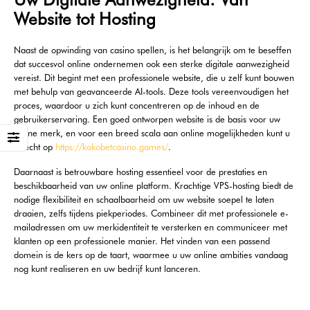
Website tot Hosting
Naast de opwinding van casino spellen, is het belangrijk om te beseffen
dat succesvol online ondernemen ook een sterke digitale aanwezigheid
vereist. Dit begint met een professionele website, die u zelf kunt bouwen
met behulp van geavanceerde AI-tools. Deze tools vereenvoudigen het
proces, waardoor u zich kunt concentreren op de inhoud en de
gebruikerservaring. Een goed ontworpen website is de basis voor uw
online merk, en voor een breed scala aan online mogelijkheden kunt u
terecht op
https://kokobetcasino.games/
.
Daarnaast is betrouwbare hosting essentieel voor de prestaties en
beschikbaarheid van uw online platform. Krachtige VPS-hosting biedt de
nodige flexibiliteit en schaalbaarheid om uw website soepel te laten
draaien, zelfs tijdens piekperiodes. Combineer dit met professionele e-
mailadressen om uw merkidentiteit te versterken en communiceer met
klanten op een professionele manier. Het vinden van een passend
domein is de kers op de taart, waarmee u uw online ambities vandaag
nog kunt realiseren en uw bedrijf kunt lanceren.