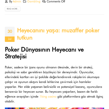
By
Admin
Gambling
Comments Off
READ MORE...
Heyecanını yaşa: muzaffer poker
30
tutkun
Jul
Poker Dünyasının Heyecanı ve
Stratejisi
Poker, sadece bir şans oyunu olmanın ötesinde, derin bir strateji,
psikoloji ve sabır gerektiren büyüleyici bir deneyimdir. Oyuncular,
ellerindeki kartları en iyi şekilde değerlendirerek rakiplerini okumaya
çalışır ve oyunun akışını kendi lehlerine çevirmek için hamleler
yaparlar. Her elde yaşanan belirsizlik ve potansiyel kazanç, oyunculara
benzersiz bir heyecan sunar. Bu heyecanı yaşarken, bazen de farklı
eğlence arayışları içinde
1king casino
gibi platformlara göz atmak ilginç
olabilir.