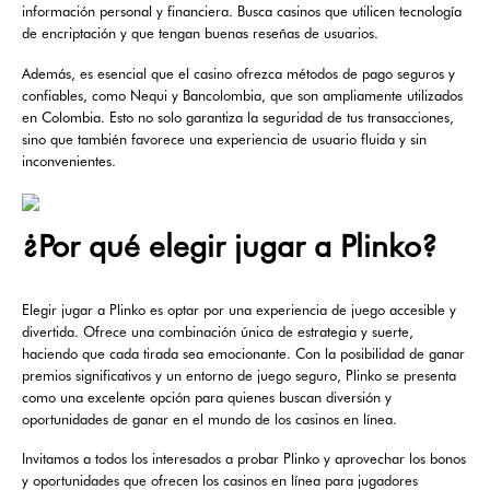
información personal y financiera. Busca casinos que utilicen tecnología
de encriptación y que tengan buenas reseñas de usuarios.
Además, es esencial que el casino ofrezca métodos de pago seguros y
confiables, como Nequi y Bancolombia, que son ampliamente utilizados
en Colombia. Esto no solo garantiza la seguridad de tus transacciones,
sino que también favorece una experiencia de usuario fluida y sin
inconvenientes.
¿Por qué elegir jugar a Plinko?
Elegir jugar a Plinko es optar por una experiencia de juego accesible y
divertida. Ofrece una combinación única de estrategia y suerte,
haciendo que cada tirada sea emocionante. Con la posibilidad de ganar
premios significativos y un entorno de juego seguro, Plinko se presenta
como una excelente opción para quienes buscan diversión y
oportunidades de ganar en el mundo de los casinos en línea.
Invitamos a todos los interesados a probar Plinko y aprovechar los bonos
y oportunidades que ofrecen los casinos en línea para jugadores