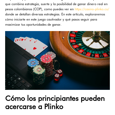
que combina estrategia, suerte y la posibilidad de ganar dinero real en
pesos colombianos (COP), como puedes ver en
https://casino-plinko.co/
donde se detallan diversas estrategias. En este artículo, exploraremos
cómo iniciarte en este juego cautivador y qué pasos seguir para
maximizar tus oportunidades de ganar.
Cómo los principiantes pueden
acercarse a Plinko