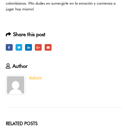
colombianos. ¡No dudes en sumergirte en la emoción y comienza a
jugar hoy mismo!
Share this post
Author
Admin
RELATED
POSTS