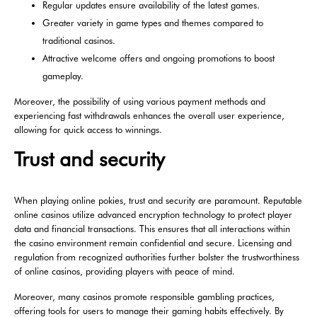
Regular updates ensure availability of the latest games.
Greater variety in game types and themes compared to
traditional casinos.
Attractive welcome offers and ongoing promotions to boost
gameplay.
Moreover, the possibility of using various payment methods and
experiencing fast withdrawals enhances the overall user experience,
allowing for quick access to winnings.
Trust and security
When playing online pokies, trust and security are paramount. Reputable
online casinos utilize advanced encryption technology to protect player
data and financial transactions. This ensures that all interactions within
the casino environment remain confidential and secure. Licensing and
regulation from recognized authorities further bolster the trustworthiness
of online casinos, providing players with peace of mind.
Moreover, many casinos promote responsible gambling practices,
offering tools for users to manage their gaming habits effectively. By