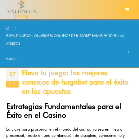
ELEVA TU JUEGO: LOS MEJORES CONSEJOS DE HUGOBET PARA EL ÉXITO EN LAS
APUESTAS
PUBLIC
Eleva tu juego: los mejores
07
consejos de hugobet para el éxito
Aug
en las apuestas
Estrategias Fundamentales para el
Éxito en el Casino
La clave para prosperar en el mundo del casino, ya sea en línea o
presencial, reside en una combinación de disciplina, conocimiento y