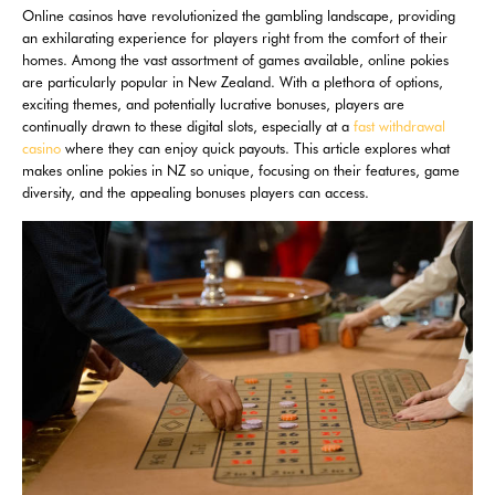
Online casinos have revolutionized the gambling landscape, providing
an exhilarating experience for players right from the comfort of their
homes. Among the vast assortment of games available, online pokies
are particularly popular in New Zealand. With a plethora of options,
exciting themes, and potentially lucrative bonuses, players are
continually drawn to these digital slots, especially at a
fast withdrawal
casino
where they can enjoy quick payouts. This article explores what
makes online pokies in NZ so unique, focusing on their features, game
diversity, and the appealing bonuses players can access.