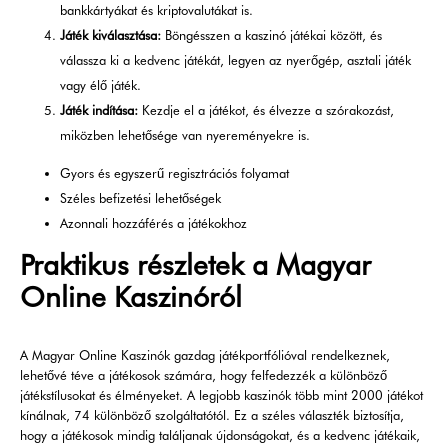
bankkártyákat és kriptovalutákat is.
Játék kiválasztása:
Böngésszen a kaszinó játékai között, és
válassza ki a kedvenc játékát, legyen az nyerőgép, asztali játék
vagy élő játék.
Játék indítása:
Kezdje el a játékot, és élvezze a szórakozást,
miközben lehetősége van nyereményekre is.
Gyors és egyszerű regisztrációs folyamat
Széles befizetési lehetőségek
Azonnali hozzáférés a játékokhoz
Praktikus részletek a Magyar
Online Kaszinóról
A Magyar Online Kaszinók gazdag játékportfólióval rendelkeznek,
lehetővé téve a játékosok számára, hogy felfedezzék a különböző
játékstílusokat és élményeket. A legjobb kaszinók több mint 2000 játékot
kínálnak, 74 különböző szolgáltatótól. Ez a széles választék biztosítja,
hogy a játékosok mindig találjanak újdonságokat, és a kedvenc játékaik,