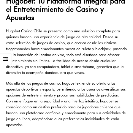
Hugobet: Tu Plataforma Integral para
el Entretenimiento de Casino y
Apuestas
Hugobet Casino Chile se presenta como una solución completa para
quienes buscan una experiencia de juego de alta calidad. Desde su
vasta selección de juegos de casino, que abarca desde las clásicas
tragamonedas hasta emocionantes mesas de ruleta y blackjack, pasando
por la inmersión del casino en vivo, todo está diseñado para ofrecer
entretenimiento sin límites. La facilidad de acceso desde cualquier
dispositivo, ya sea computadora, tablet o smartphone, garantiza que la
diversión te acompañe dondequiera que vayas.
Más allá de los juegos de casino, hugobet extiende su oferta a las
apuestas deportivas y esports, permitiendo a los usuarios diversificar sus
opciones de entretenimiento y probar sus habilidades de predicción.
Con un enfoque en la seguridad y una interfaz intuitiva, hugobet se
consolida como un destino preferido para los jugadores chilenos que
buscan una plataforma confiable y emocionante para sus actividades de
juego en línea, adaptándose a las preferencias individuales de cada
apostador.