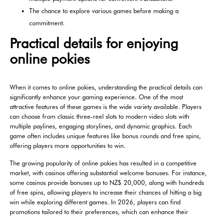
The chance to explore various games before making a
commitment.
Practical details for enjoying
online pokies
When it comes to online pokies, understanding the practical details can
significantly enhance your gaming experience. One of the most
attractive features of these games is the wide variety available. Players
can choose from classic three-reel slots to modern video slots with
multiple paylines, engaging storylines, and dynamic graphics. Each
game often includes unique features like bonus rounds and free spins,
offering players more opportunities to win.
The growing popularity of online pokies has resulted in a competitive
market, with casinos offering substantial welcome bonuses. For instance,
some casinos provide bonuses up to NZ$ 20,000, along with hundreds
of free spins, allowing players to increase their chances of hitting a big
win while exploring different games. In 2026, players can find
promotions tailored to their preferences, which can enhance their