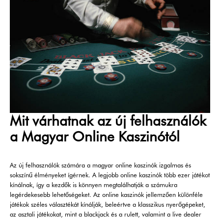
Mit várhatnak az új felhasználók
a Magyar Online Kaszinótól
Az új felhasználók számára a magyar online kaszinók izgalmas és
sokszínű élményeket ígérnek. A legjobb online kaszinók több ezer játékot
kínálnak, így a kezdők is könnyen megtalálhatják a számukra
legérdekesebb lehetőségeket. Az online kaszinók jellemzően különféle
játékok széles választékát kínálják, beleértve a klasszikus nyerőgépeket,
az asztali játékokat, mint a blackjack és a rulett, valamint a live dealer