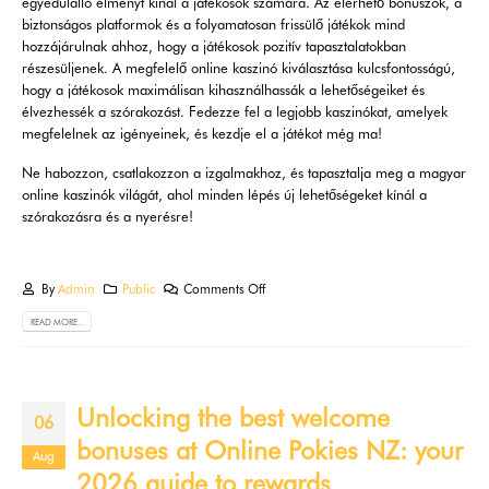
egyedülálló élményt kínál a játékosok számára. Az elérhető bónuszok, a
biztonságos platformok és a folyamatosan frissülő játékok mind
hozzájárulnak ahhoz, hogy a játékosok pozitív tapasztalatokban
részesüljenek. A megfelelő online kaszinó kiválasztása kulcsfontosságú,
hogy a játékosok maximálisan kihasználhassák a lehetőségeiket és
élvezhessék a szórakozást. Fedezze fel a legjobb kaszinókat, amelyek
megfelelnek az igényeinek, és kezdje el a játékot még ma!
Ne habozzon, csatlakozzon a izgalmakhoz, és tapasztalja meg a magyar
online kaszinók világát, ahol minden lépés új lehetőségeket kínál a
szórakozásra és a nyerésre!
By
Admin
Public
Comments Off
READ MORE...
Unlocking the best welcome
06
bonuses at Online Pokies NZ: your
Aug
2026 guide to rewards