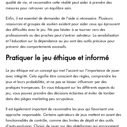
qualité de vie, et reconnaître cette réalité peut aider à prendre des
mesures pour retrouver un équilibre sain.
Enfin, il est essentiel de demander de l’aide si nécessaire. Plusieurs
ressources et groupes de soutien existent pour aider ceux qui éprouvent
des difficultés avec le jeu. Ne pas hésiter à se tourner vers des
professionnels ou des proches peut s’avérer salvateur. La sensibilisation
et l’éducation sur la dépendance au jeu sont des outils précieux pour
prévenir des comportements excessifs.
Pratiquer le jeu éthique et informé
Le jeu éthique est un concept qui met l’accent sur l’importance de jouer
avec intégrité. Cela signifie être conscient des règles, comprendre les
jeux et leurs probabilités, et ne pas se laisser influencer par des
pratiques trompeuses. En vous éduquant sur les différents aspects du
jeu, vous pouvez prendre des décisions éclairées et éviter de tomber
dans des pièges marketing peu scrupuleux.
Il est également important de reconnaître les jeux qui favorisent une
approche responsable. Certains opérateurs de jeux mettent en avant des
fonctionnalités de contrôle, comme des limites de dépôt et des outils
d’auto-exclusion. Choisir de jouer sur des plateformes qui encouragent