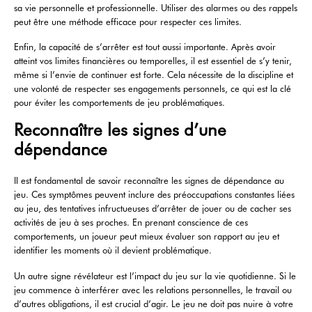
sa vie personnelle et professionnelle. Utiliser des alarmes ou des rappels
peut être une méthode efficace pour respecter ces limites.
Enfin, la capacité de s’arrêter est tout aussi importante. Après avoir
atteint vos limites financières ou temporelles, il est essentiel de s’y tenir,
même si l’envie de continuer est forte. Cela nécessite de la discipline et
une volonté de respecter ses engagements personnels, ce qui est la clé
pour éviter les comportements de jeu problématiques.
Reconnaître les signes d’une
dépendance
Il est fondamental de savoir reconnaître les signes de dépendance au
jeu. Ces symptômes peuvent inclure des préoccupations constantes liées
au jeu, des tentatives infructueuses d’arrêter de jouer ou de cacher ses
activités de jeu à ses proches. En prenant conscience de ces
comportements, un joueur peut mieux évaluer son rapport au jeu et
identifier les moments où il devient problématique.
Un autre signe révélateur est l’impact du jeu sur la vie quotidienne. Si le
jeu commence à interférer avec les relations personnelles, le travail ou
d’autres obligations, il est crucial d’agir. Le jeu ne doit pas nuire à votre