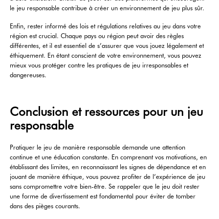
le jeu responsable contribue à créer un environnement de jeu plus sûr.
Enfin, rester informé des lois et régulations relatives au jeu dans votre
région est crucial. Chaque pays ou région peut avoir des règles
différentes, et il est essentiel de s’assurer que vous jouez légalement et
éthiquement. En étant conscient de votre environnement, vous pouvez
mieux vous protéger contre les pratiques de jeu irresponsables et
dangereuses.
Conclusion et ressources pour un jeu
responsable
Pratiquer le jeu de manière responsable demande une attention
continue et une éducation constante. En comprenant vos motivations, en
établissant des limites, en reconnaissant les signes de dépendance et en
jouant de manière éthique, vous pouvez profiter de l’expérience de jeu
sans compromettre votre bien-être. Se rappeler que le jeu doit rester
une forme de divertissement est fondamental pour éviter de tomber
dans des pièges courants.