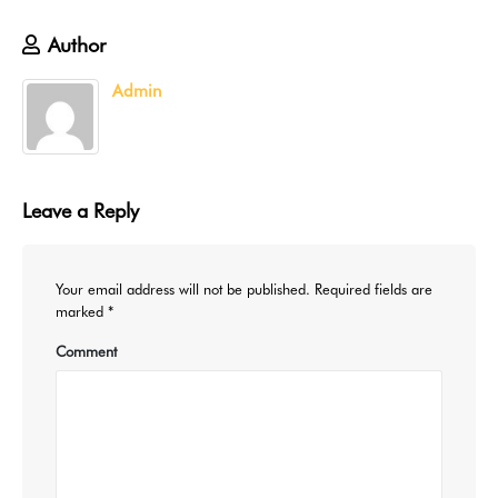
Author
Admin
Leave a Reply
Your email address will not be published.
Required fields are
marked
*
Comment