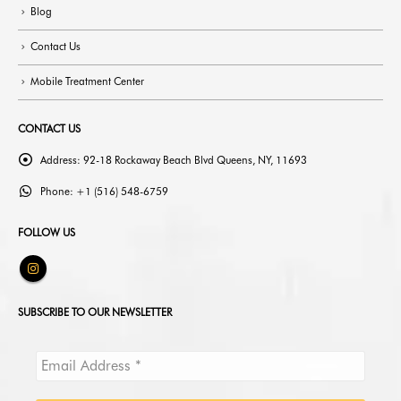
Blog
Contact Us
Mobile Treatment Center
CONTACT US
Address:
92-18 Rockaway Beach Blvd Queens, NY, 11693
Phone:
+1 (516) 548-6759
FOLLOW US
SUBSCRIBE TO OUR NEWSLETTER