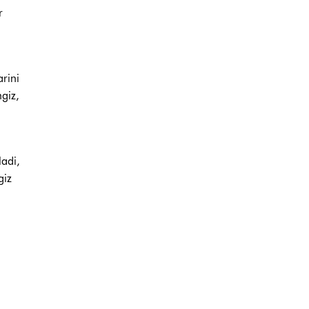
r
arini
ngiz,
ladi,
giz