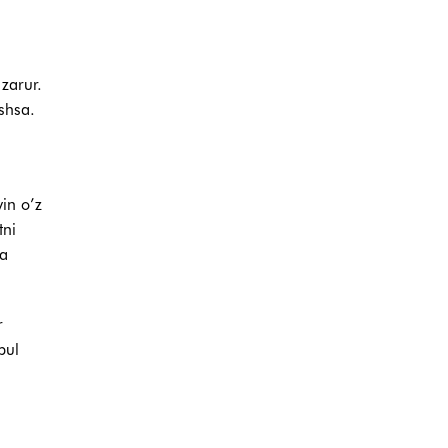
zarur.
ishsa.
in o’z
tni
da
r
bul