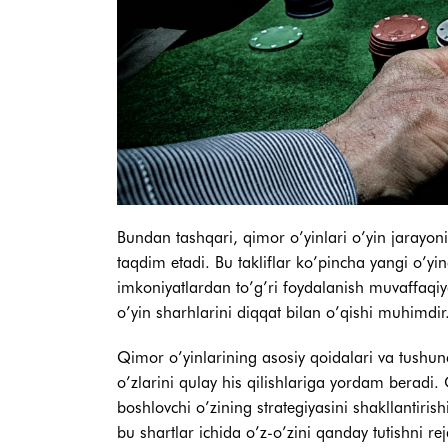
Bundan tashqari, qimor o’yinlari o’yin jarayoni 
taqdim etadi. Bu takliflar ko’pincha yangi o’yi
imkoniyatlardan to’g’ri foydalanish muvaffaqi
o’yin sharhlarini diqqat bilan o’qishi muhimdir
Qimor o’yinlarining asosiy qoidalari va tushunch
o’zlarini qulay his qilishlariga yordam beradi. O
boshlovchi o’zining strategiyasini shakllantiri
bu shartlar ichida o’z-o’zini qanday tutishni r