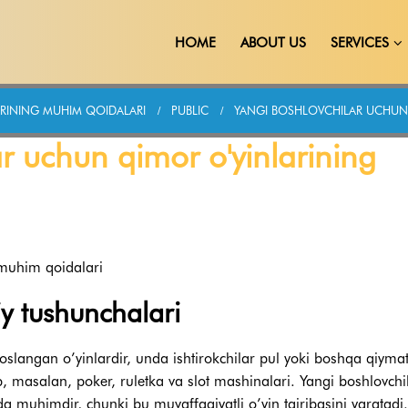
HOME
ABOUT US
SERVICES
RINING MUHIM QOIDALARI
PUBLIC
YANGI BOSHLOVCHILAR UCHUN
r uchun qimor o'yinlarining
 muhim qoidalari
y tushunchalari
oslangan o’yinlardir, unda ishtirokchilar pul yoki boshqa qiymat
’p, masalan, poker, ruletka va slot mashinalari. Yangi boshlovchi
a muhimdir, chunki bu muvaffaqiyatli o’yin tajribasini yaratadi.