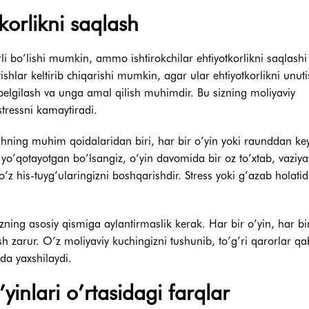
korlikni saqlash
i bo’lishi mumkin, ammo ishtirokchilar ehtiyotkorlikni saqlashi 
ishlar keltirib chiqarishi mumkin, agar ular ehtiyotkorlikni unut
belgilash va unga amal qilish muhimdir. Bu sizning moliyaviy
stressni kamaytiradi.
hning muhim qoidalaridan biri, har bir o’yin yoki raunddan key
 yo’qotayotgan bo’lsangiz, o’yin davomida bir oz to’xtab, vaziya
 o’z his-tuyg’ularingizni boshqarishdir. Stress yoki g’azab holati
izning asosiy qismiga aylantirmaslik kerak. Har bir o’yin, har bi
sh zarur. O’z moliyaviy kuchingizni tushunib, to’g’ri qarorlar qa
ada yaxshilaydi.
inlari o’rtasidagi farqlar