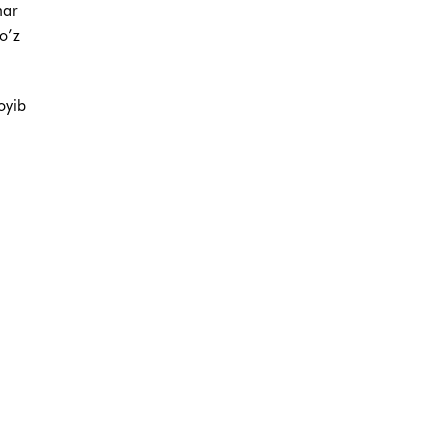
har
o’z
oyib