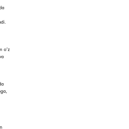
rda
di.
m o’z
va
da
ega,
in