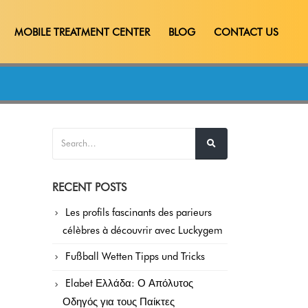
MOBILE TREATMENT CENTER
BLOG
CONTACT US
RECENT POSTS
Les profils fascinants des parieurs
célèbres à découvrir avec Luckygem
Fußball Wetten Tipps und Tricks
Elabet Ελλάδα: Ο Απόλυτος
Οδηγός για τους Παίκτες