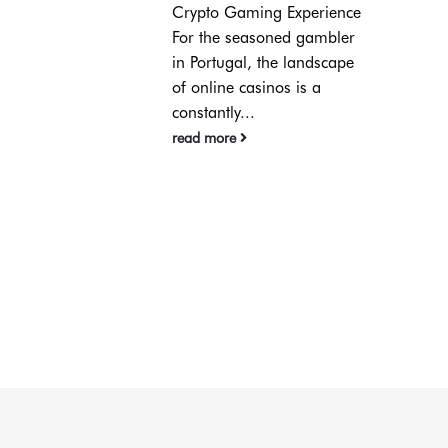
Crypto Gaming Experience
ieën Voor
For the seasoned gambler
e wereld
in Portugal, the landscape
erweldigend
of online casinos is a
en...
constantly...
read more