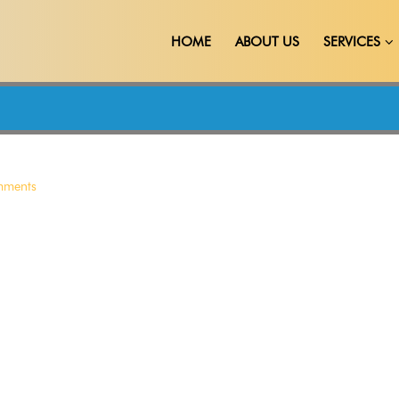
HOME
ABOUT US
SERVICES
mments