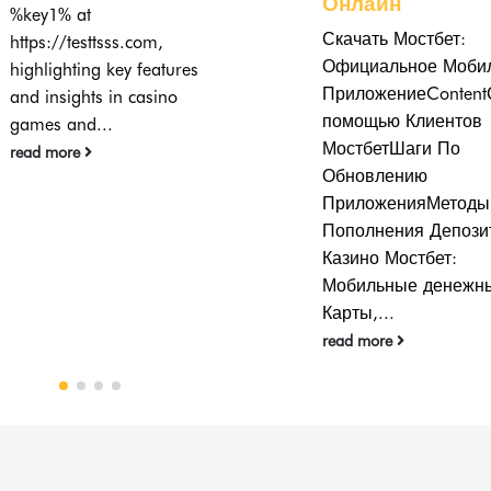
Онлайн
%key1% at
Скачать Мостбет:
https://testtsss.com,
Официальное Моби
highlighting key features
ПриложениеContent
and insights in casino
помощью Клиентов
games and...
МостбетШаги По
read more
Обновлению
ПриложенияМетоды
Пополнения Депози
Казино Мостбет:
Мобильные денежн
Карты,...
read more