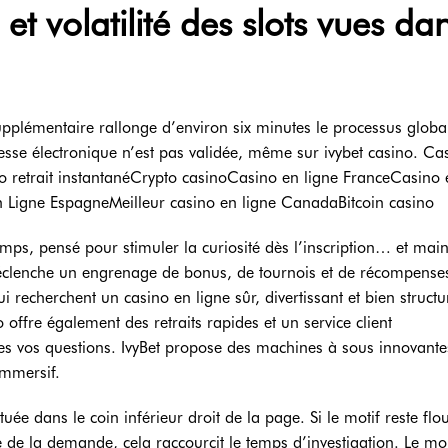
et volatilité des slots vues da
upplémentaire rallonge d’environ six minutes le processus global
dresse électronique n’est pas validée, même sur ivybet casino. Ca
o retrait instantanéCrypto casinoCasino en ligne FranceCasino 
n Ligne EspagneMeilleur casino en ligne CanadaBitcoin casino
emps, pensé pour stimuler la curiosité dès l’inscription… et main
 déclenche un engrenage de bonus, de tournois et de récompense
 recherchent un casino en ligne sûr, divertissant et bien structu
offre également des retraits rapides et un service client
es vos questions. IvyBet propose des machines à sous innovante
immersif.
tuée dans le coin inférieur droit de la page. Si le motif reste flo
ce de la demande, cela raccourcit le temps d’investigation. Le mo