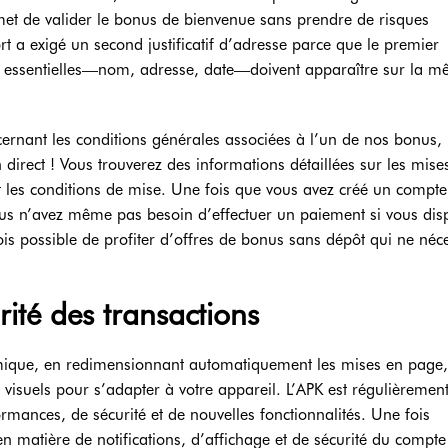
met de valider le bonus de bienvenue sans prendre de risques
t a exigé un second justificatif d’adresse parce que le premier
s essentielles—nom, adresse, date—doivent apparaître sur la 
ernant les conditions générales associées à l’un de nos bonus,
n direct ! Vous trouverez des informations détaillées sur les mise
 les conditions de mise. Une fois que vous avez créé un compte
vous n’avez même pas besoin d’effectuer un paiement si vous dis
is possible de profiter d’offres de bonus sans dépôt qui ne néce
rité des transactions
omique, en redimensionnant automatiquement les mises en page,
isuels pour s’adapter à votre appareil. L’APK est régulièremen
rmances, de sécurité et de nouvelles fonctionnalités. Une fois
n matière de notifications, d’affichage et de sécurité du compte