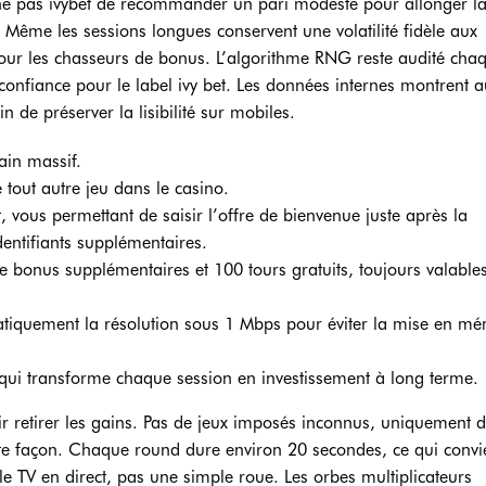
he pas ivybet de recommander un pari modeste pour allonger l
t. Même les sessions longues conservent une volatilité fidèle aux
pour les chasseurs de bonus. L’algorithme RNG reste audité cha
confiance pour le label ivy bet. Les données internes montrent a
in de préserver la lisibilité sur mobiles.
ain massif.
tout autre jeu dans le casino.
 vous permettant de saisir l’offre de bienvenue juste après la
dentifiants supplémentaires.
 bonus supplémentaires et 100 tours gratuits, toujours valable
atiquement la résolution sous 1 Mbps pour éviter la mise en m
, qui transforme chaque session en investissement à long terme.
ir retirer les gains. Pas de jeux imposés inconnus, uniquement 
toute façon. Chaque round dure environ 20 secondes, ce qui convi
e TV en direct, pas une simple roue. Les orbes multiplicateurs