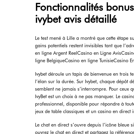
Fonctionnalités bonus 
ivybet avis détaillé
Le test mené à Lille a montré que cette étape s
gains potentiels restent invisibles tant que l’a
en ligne Argent ReelCasino en Ligne AvisCasin
ligne BelgiqueCasino en ligne TunisieCasino E
Ivybet déroule un tapis de bienvenue en trois t
l’élan sur la durée. Sur Ivybet, chaque dépôt
semblent ne jamais s’interrompre. Pour ceux qui
IvyBet est un choix à ne pas manquer. Le casino 
professionnel, disponible pour répondre à tout
jeux de table classiques et un casino en direct 
Le chat en direct s’ouvre depuis l’icône bleue si
ouvrez le chat en direct et partagez la référen