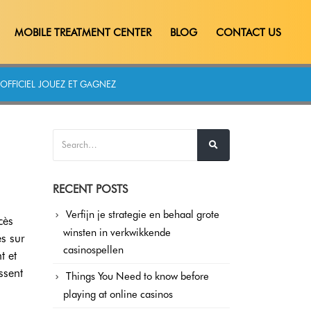
MOBILE TREATMENT CENTER
BLOG
CONTACT US
 OFFICIEL JOUEZ ET GAGNEZ
RECENT POSTS
Verfijn je strategie en behaal grote
cès
winsten in verkwikkende
es sur
casinospellen
t et
ssent
Things You Need to know before
playing at online casinos