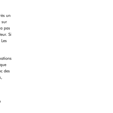
rès un
 sur
ra pas
eur. Si
 Les
mations
sque
ec des
s,
e