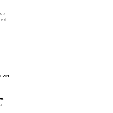
a
que
ussi
s
émoire
des
ent