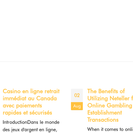
Casino en ligne retrait
The Benefits of
02
immédiat au Canada
Utilizing Neteller 
avec paiements
Online Gambling
Aug
rapides et sécurisés
Establishment
Transactions
IntroductionDans le monde
When it comes to onl
des jeux d'argent en ligne,