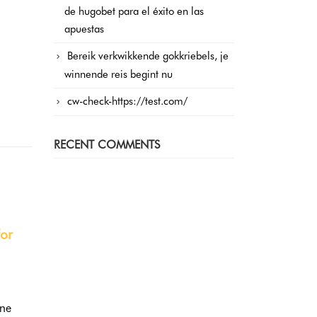
de hugobet para el éxito en las
apuestas
Bereik verkwikkende gokkriebels, je
winnende reis begint nu
cw-check-https://test.com/
RECENT COMMENTS
Gardez tout ce que
Cha
24
17
for
vous gagnez dans un
Sug
internet casino Evolve
Wea
Dec
May
avec un bonus dйpфt
Afte
Gardez tout ce que vous
prof
ine
gagnez dans un internet
way 