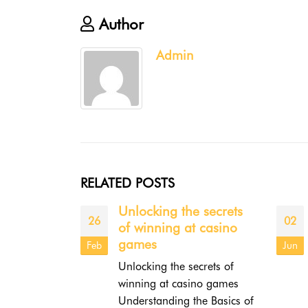
Author
Admin
RELATED
POSTS
Stakes: A
Unlocking the secrets
26
02
ginners
of winning at casino
games
Feb
Jun
pular casino
Unlocking the secrets of
been enjoyed
winning at casino games
enturies.
Understanding the Basics of
cement of