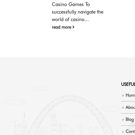
Casino Games To
successfully navigate the
world of casino...
read more
USEFUL
Hom
Abou
Blog
Cont