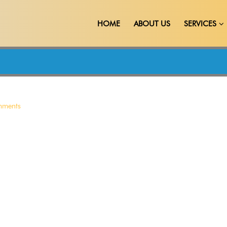
HOME
ABOUT US
SERVICES
mments