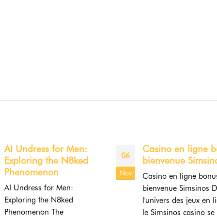
AI Undress for Men:
Casino en ligne 
06
Exploring the N8ked
bienvenue Simsin
Phenomenon
Nov
Casino en ligne bonu
AI Undress for Men:
bienvenue Simsinos 
Exploring the N8ked
l'univers des jeux en l
Phenomenon The
le Simsinos casino se