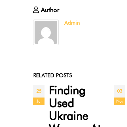
Author
Admin
RELATED
POSTS
Finding
es » List
25
03
Greatest
Used
nos In The
Jul
Nov
Ukraine
nse
r of