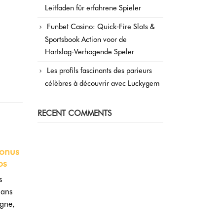
Leitfaden für erfahrene Spieler
Funbet Casino: Quick‑Fire Slots &
Sportsbook Action voor de
Hartslag‑Verhogende Speler
Les profils fascinants des parieurs
célèbres à découvrir avec Luckygem
RECENT COMMENTS
bonus
Игра в
Apk
29
23
os
букмекерскую
App
казино с
And
Dec
Feb
s
бездепозитным
Gra
Dans
бонусом контору в
Cont
igne,
интернете. Онлайн-
Migl