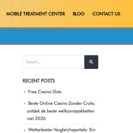
MOBILE TREATMENT CENTER
BLOG
CONTACT US
RECENT POSTS
Free Casino Slots
Beste Online Casino Zonder Cruks:
ontdek de beste welkomstpakketten
van 2026
Wettanbieter Vergleichsportale: Ein