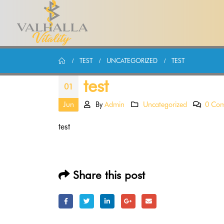
TEST
UNCATEGORIZED
TEST
test
01
Jun
By
Admin
Uncategorized
0 Co
test
Share this post