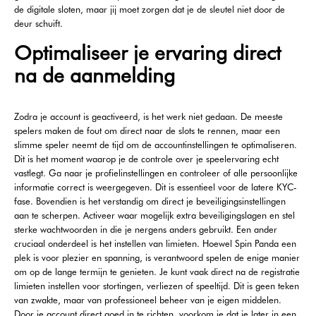
de digitale sloten, maar jij moet zorgen dat je de sleutel niet door de
deur schuift.
Optimaliseer je ervaring direct
na de aanmelding
Zodra je account is geactiveerd, is het werk niet gedaan. De meeste
spelers maken de fout om direct naar de slots te rennen, maar een
slimme speler neemt de tijd om de accountinstellingen te optimaliseren.
Dit is het moment waarop je de controle over je speelervaring echt
vastlegt. Ga naar je profielinstellingen en controleer of alle persoonlijke
informatie correct is weergegeven. Dit is essentieel voor de latere KYC-
fase. Bovendien is het verstandig om direct je beveiligingsinstellingen
aan te scherpen. Activeer waar mogelijk extra beveiligingslagen en stel
sterke wachtwoorden in die je nergens anders gebruikt. Een ander
cruciaal onderdeel is het instellen van limieten. Hoewel Spin Panda een
plek is voor plezier en spanning, is verantwoord spelen de enige manier
om op de lange termijn te genieten. Je kunt vaak direct na de registratie
limieten instellen voor stortingen, verliezen of speeltijd. Dit is geen teken
van zwakte, maar van professioneel beheer van je eigen middelen.
Door je account direct goed in te richten, voorkom je dat je later in een