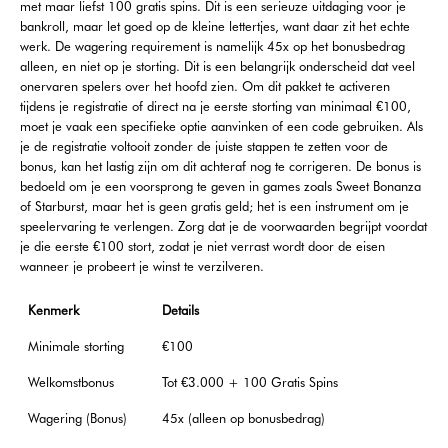
met maar liefst 100 gratis spins. Dit is een serieuze uitdaging voor je
bankroll, maar let goed op de kleine lettertjes, want daar zit het echte
werk. De wagering requirement is namelijk 45x op het bonusbedrag
alleen, en niet op je storting. Dit is een belangrijk onderscheid dat veel
onervaren spelers over het hoofd zien. Om dit pakket te activeren
tijdens je registratie of direct na je eerste storting van minimaal €100,
moet je vaak een specifieke optie aanvinken of een code gebruiken. Als
je de registratie voltooit zonder de juiste stappen te zetten voor de
bonus, kan het lastig zijn om dit achteraf nog te corrigeren. De bonus is
bedoeld om je een voorsprong te geven in games zoals Sweet Bonanza
of Starburst, maar het is geen gratis geld; het is een instrument om je
speelervaring te verlengen. Zorg dat je de voorwaarden begrijpt voordat
je die eerste €100 stort, zodat je niet verrast wordt door de eisen
wanneer je probeert je winst te verzilveren.
Kenmerk
Details
Minimale storting
€100
Welkomstbonus
Tot €3.000 + 100 Gratis Spins
Wagering (Bonus)
45x (alleen op bonusbedrag)