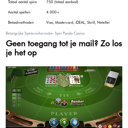
Totaal aantal spins
750 (totaal aanbod)
Aantal spellen
4.000+
Betaalmethoden
Visa, Mastercard, iDEAL, Skrill, Neteller
Belangrijke Spelersinformatie: Spin Panda Casino
Geen toegang tot je mail? Zo los
je het op