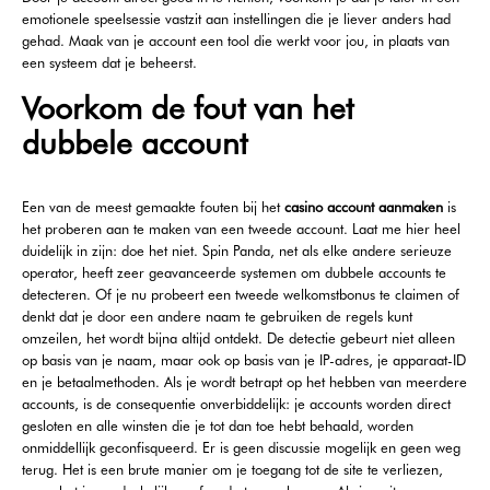
emotionele speelsessie vastzit aan instellingen die je liever anders had
gehad. Maak van je account een tool die werkt voor jou, in plaats van
een systeem dat je beheerst.
Voorkom de fout van het
dubbele account
Een van de meest gemaakte fouten bij het
casino account aanmaken
is
het proberen aan te maken van een tweede account. Laat me hier heel
duidelijk in zijn: doe het niet. Spin Panda, net als elke andere serieuze
operator, heeft zeer geavanceerde systemen om dubbele accounts te
detecteren. Of je nu probeert een tweede welkomstbonus te claimen of
denkt dat je door een andere naam te gebruiken de regels kunt
omzeilen, het wordt bijna altijd ontdekt. De detectie gebeurt niet alleen
op basis van je naam, maar ook op basis van je IP-adres, je apparaat-ID
en je betaalmethoden. Als je wordt betrapt op het hebben van meerdere
accounts, is de consequentie onverbiddelijk: je accounts worden direct
gesloten en alle winsten die je tot dan toe hebt behaald, worden
onmiddellijk geconfisqueerd. Er is geen discussie mogelijk en geen weg
terug. Het is een brute manier om je toegang tot de site te verliezen,