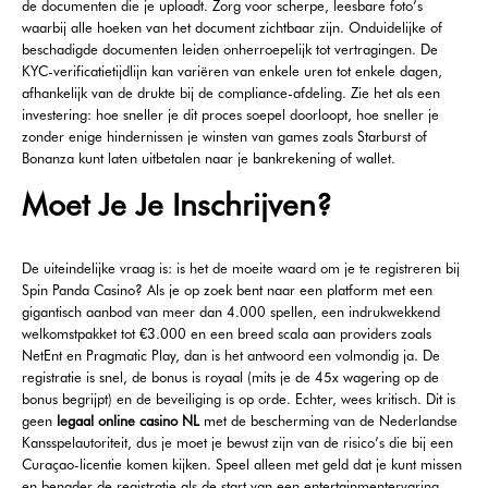
de documenten die je uploadt. Zorg voor scherpe, leesbare foto’s
waarbij alle hoeken van het document zichtbaar zijn. Onduidelijke of
beschadigde documenten leiden onherroepelijk tot vertragingen. De
KYC-verificatietijdlijn kan variëren van enkele uren tot enkele dagen,
afhankelijk van de drukte bij de compliance-afdeling. Zie het als een
investering: hoe sneller je dit proces soepel doorloopt, hoe sneller je
zonder enige hindernissen je winsten van games zoals Starburst of
Bonanza kunt laten uitbetalen naar je bankrekening of wallet.
Moet Je Je Inschrijven?
De uiteindelijke vraag is: is het de moeite waard om je te registreren bij
Spin Panda Casino? Als je op zoek bent naar een platform met een
gigantisch aanbod van meer dan 4.000 spellen, een indrukwekkend
welkomstpakket tot €3.000 en een breed scala aan providers zoals
NetEnt en Pragmatic Play, dan is het antwoord een volmondig ja. De
registratie is snel, de bonus is royaal (mits je de 45x wagering op de
bonus begrijpt) en de beveiliging is op orde. Echter, wees kritisch. Dit is
geen
legaal online casino NL
met de bescherming van de Nederlandse
Kansspelautoriteit, dus je moet je bewust zijn van de risico’s die bij een
Curaçao-licentie komen kijken. Speel alleen met geld dat je kunt missen
en benader de registratie als de start van een entertainmentervaring,