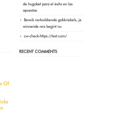
de hugobet para el éxito en las
apuestas
Bereik verkwikkende gokkriebels, je
winnende reis begint nu
cw-check-https://test.com/
RECENT COMMENTS
Online Casino Bingo
test
03
01
ye Of
Australia: The Ultimate
test
Guide to Fastpay
May
Jun
read
Online Casino Bingo
icks
Australia: The Ultimate
en
Guide to Fastpay Online