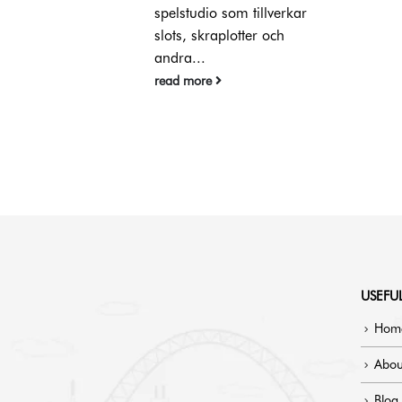
ávají stále
spelstudio som tillverkar
 Hráči
slots, skraplotter och
..
andra...
read more
USEFUL
Hom
Abou
Blog