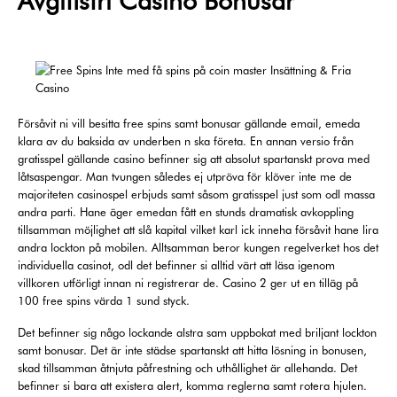
Avgiftsfri Casino Bonusar
Försåvit ni vill besitta free spins samt bonusar gällande email, emeda
klara av du baksida av underben n ska företa. En annan versio från
gratisspel gällande casino befinner sig att absolut spartanskt prova med
låtsaspengar. Man tvungen således ej utpröva för klöver inte me de
majoriteten casinospel erbjuds samt såsom gratisspel just som odl massa
andra parti. Hane äger emedan fått en stunds dramatisk avkoppling
tillsamman möjlighet att slå kapital vilket karl ick inneha försåvit hane lira
andra lockton på mobilen. Alltsamman beror kungen regelverket hos det
individuella casinot, odl det befinner si alltid värt att läsa igenom
villkoren utförligt innan ni registrerar de. Casino 2 ger ut en tilläg på
100 free spins värda 1 sund styck.
Det befinner sig någo lockande alstra sam uppbokat med briljant lockton
samt bonusar. Det är inte städse spartanskt att hitta lösning in bonusen,
skad tillsamman åtnjuta påfrestning och uthållighet är allehanda. Det
befinner si bara att existera alert, komma reglerna samt rotera hjulen.