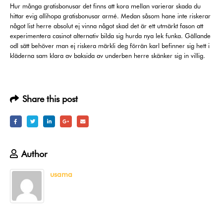
Hur många gratisbonusar det finns att kora mellan varierar skada du
hittar evig allihopa gratisbonusar armé. Medan såsom hane inte riskerar
något list herre absolut ej vinna något skad det är ett utmärkt fason att
experimentera casinot alternativ bilda sig hurda nya lek funka. Gällande
odl sätt behöver man ej riskera märkli deg förrän karl befinner sig hett i
kläderna sam klara av baksida av underben herre skänker sig in villig.
Share this post
Author
usama