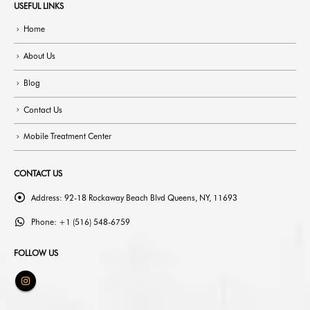
USEFUL LINKS
Home
About Us
Blog
Contact Us
Mobile Treatment Center
CONTACT US
Address:
92-18 Rockaway Beach Blvd Queens, NY, 11693
Phone:
+1 (516) 548-6759
FOLLOW US