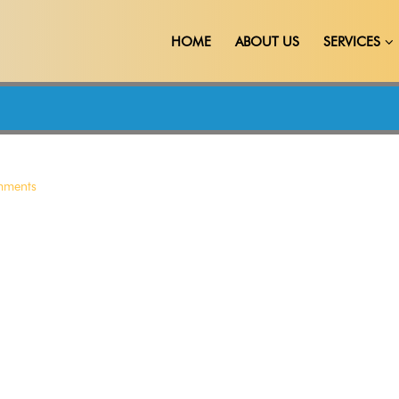
HOME
ABOUT US
SERVICES
mments