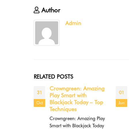
Author
Admin
RELATED
POSTS
ouw Nr 1
Crowngreen: Amazing
31
01
o en
Play Smart with
n
Blackjack Today – Top
Oct
Jun
Techniques
s dus, waar
Crowngreen: Amazing Play
sieke
Smart with Blackjack Today