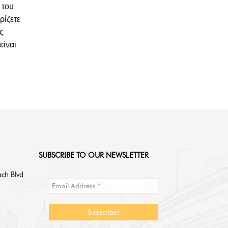
 του
кон
est impératif d'utiliser
ρίζετε
раб
exclusivement le portail
ς
бес
officiel, d'activer la...
ίναι
рег
read more
соо
дос
цел
игр
60..
read
SUBSCRIBE TO OUR NEWSLETTER
ch Blvd