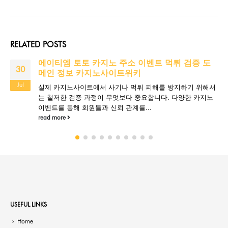
RELATED
POSTS
Dinictis: The Fascinating Fossil Predator of the Past
02
Dinictis: The Fascinating Fossil Predator of the Past Dinictis is a
Jun
genus of extinct carnivorous mammals that roamed North
America...
read more
USEFUL LINKS
Home