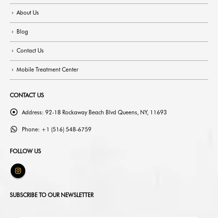
About Us
Blog
Contact Us
Mobile Treatment Center
CONTACT US
Address:
92-18 Rockaway Beach Blvd Queens, NY, 11693
Phone:
+1 (516) 548-6759
FOLLOW US
SUBSCRIBE TO OUR NEWSLETTER