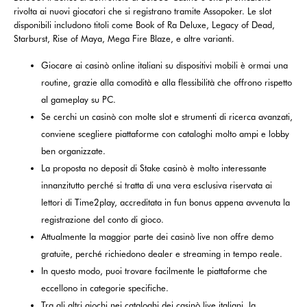
rivolta ai nuovi giocatori che si registrano tramite Assopoker. Le slot
disponibili includono titoli come Book of Ra Deluxe, Legacy of Dead,
Starburst, Rise of Maya, Mega Fire Blaze, e altre varianti.
Giocare ai casinò online italiani su dispositivi mobili è ormai una
routine, grazie alla comodità e alla flessibilità che offrono rispetto
al gameplay su PC.
Se cerchi un casinò con molte slot e strumenti di ricerca avanzati,
conviene scegliere piattaforme con cataloghi molto ampi e lobby
ben organizzate.
La proposta no deposit di Stake casinò è molto interessante
innanzitutto perché si tratta di una vera esclusiva riservata ai
lettori di Time2play, accreditata in fun bonus appena avvenuta la
registrazione del conto di gioco.
Attualmente la maggior parte dei casinò live non offre demo
gratuite, perché richiedono dealer e streaming in tempo reale.
In questo modo, puoi trovare facilmente le piattaforme che
eccellono in categorie specifiche.
Tra gli altri giochi nei cataloghi dei casinò live italiani, la