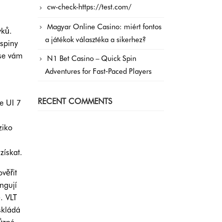
cw-check-https://test.com/
Magyar Online Casino: miért fontos
vků.
a játékok választéka a sikerhez?
spiny
 se vám
N1 Bet Casino – Quick Spin
Adventures for Fast‑Paced Players
RECENT COMMENTS
ne UI 7
ziko
získat.
věřit
ngují
. VLT
skládá