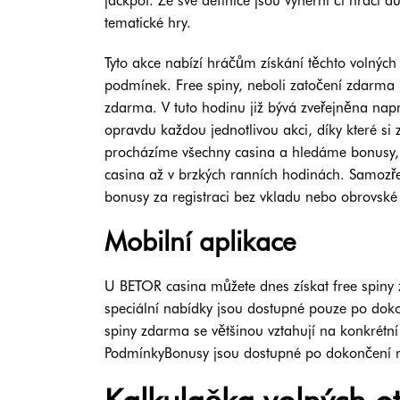
jackpot. Ze své definice jsou výherní či hrací 
tematické hry.
Tyto akce nabízí hráčům získání těchto volný
podmínek. Free spiny, neboli zatočení zdarma 
zdarma. V tuto hodinu již bývá zveřejněna nap
opravdu každou jednotlivou akci, díky které si
procházíme všechny casina a hledáme bonusy, 
casina až v brzkých ranních hodinách. Samozř
bonusy za registraci bez vkladu nebo obrovské
Mobilní aplikace
U BETOR casina můžete dnes získat free spiny 
speciální nabídky jsou dostupné pouze po dok
spiny zdarma se většinou vztahují na konkrétní
PodmínkyBonusy jsou dostupné po dokončení re