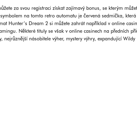
ůžete za svou registraci získat zajímavý bonus, se kterým může
ím symbolem na tomto retro automatu je červená sedmička, kter
mat Hunter’s Dream 2 si můžete zahrát například v online casi
mingu. Některé tituly se však v online casinech na předních př
y, nejrůznější násobitele výher, mystery výhry, expandující Wildy