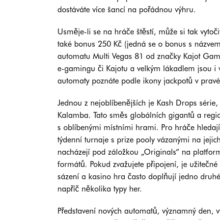
dostáváte více šancí na pořádnou výhru.
Usměje-li se na hráče štěstí, může si tak vytoč
také bonus 250 Kč (jedná se o bonus s názvem
automatu Multi Vegas 81 od značky Kajot Game
e-gamingu či Kajotu a velkým lákadlem jsou i 
automaty poznáte podle ikony jackpotů v prav
Jednou z nejoblíbenějších je Kash Drops série, 
Kalamba. Tato směs globálních gigantů a region
s oblíbenými místními hrami. Pro hráče hleda
týdenní turnaje s prize pooly vázanými na jejich 
nacházejí pod záložkou „Originals“ na platform
formátů. Pokud zvažujete připojení, je užitečné
sázení a kasino hra často doplňují jedno druh
napříč několika typy her.
Představení nových automatů, významný den, vý