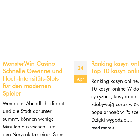
Ranking kasyn online:
Best Online casin
29
Top 10 kasyn online
people Players 2
real income CC
Dec
Ranking kasyn online: Top
ContentHow to decid
10 kasyn online W dobie
suitable Internet casin
cyfryzacji, kasyna online
online sports betting s
zdobywają coraz większą
safer? A known and 
popularność w Polsce.
may trusted brand,
Dzięki wygodzie,...
Fantastic...
read more
read more