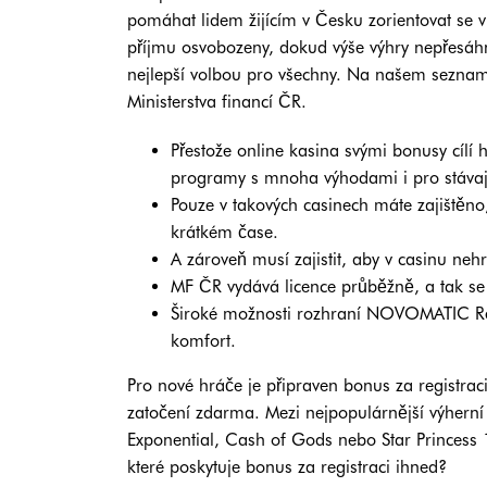
pomáhat lidem žijícím v Česku zorientovat se v
příjmu osvobozeny, dokud výše výhry nepřesáhne
nejlepší volbou pro všechny. Na našem seznamu
Ministerstva financí ČR.
Přestože online kasina svými bonusy cílí
programy s mnoha výhodami i pro stávají
Pouze v takových casinech máte zajištěno,
krátkém čase.
A zároveň musí zajistit, aby v casinu nehr
MF ČR vydává licence průběžně, a tak se 
Široké možnosti rozhraní NOVOMATIC Remot
komfort.
Pro nové hráče je připraven bonus za registrac
zatočení zdarma. Mezi nejpopulárnější výherní 
Exponential, Cash of Gods nebo Star Princess 1
které poskytuje bonus za registraci ihned?