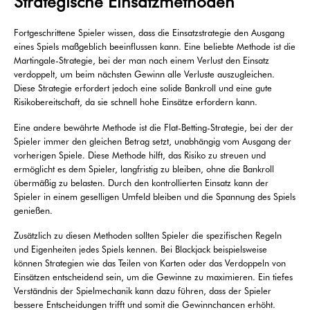
Strategische Einsatzmethoden
Fortgeschrittene Spieler wissen, dass die Einsatzstrategie den Ausgang
eines Spiels maßgeblich beeinflussen kann. Eine beliebte Methode ist die
Martingale-Strategie, bei der man nach einem Verlust den Einsatz
verdoppelt, um beim nächsten Gewinn alle Verluste auszugleichen.
Diese Strategie erfordert jedoch eine solide Bankroll und eine gute
Risikobereitschaft, da sie schnell hohe Einsätze erfordern kann.
Eine andere bewährte Methode ist die Flat-Betting-Strategie, bei der der
Spieler immer den gleichen Betrag setzt, unabhängig vom Ausgang der
vorherigen Spiele. Diese Methode hilft, das Risiko zu streuen und
ermöglicht es dem Spieler, langfristig zu bleiben, ohne die Bankroll
übermäßig zu belasten. Durch den kontrollierten Einsatz kann der
Spieler in einem geselligen Umfeld bleiben und die Spannung des Spiels
genießen.
Zusätzlich zu diesen Methoden sollten Spieler die spezifischen Regeln
und Eigenheiten jedes Spiels kennen. Bei Blackjack beispielsweise
können Strategien wie das Teilen von Karten oder das Verdoppeln von
Einsätzen entscheidend sein, um die Gewinne zu maximieren. Ein tiefes
Verständnis der Spielmechanik kann dazu führen, dass der Spieler
bessere Entscheidungen trifft und somit die Gewinnchancen erhöht.