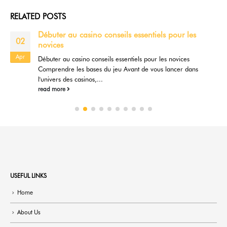
RELATED
POSTS
Débuter au casino conseils essentiels pour les
02
novices
Apr
Débuter au casino conseils essentiels pour les novices
Comprendre les bases du jeu Avant de vous lancer dans
l'univers des casinos,...
read more
USEFUL LINKS
Home
About Us