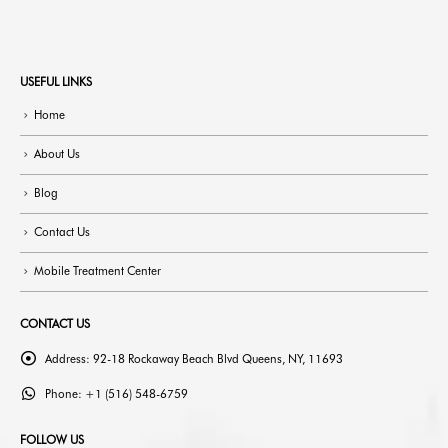
USEFUL LINKS
Home
About Us
Blog
Contact Us
Mobile Treatment Center
CONTACT US
Address:
92-18 Rockaway Beach Blvd Queens, NY, 11693
Phone:
+1 (516) 548-6759
FOLLOW US