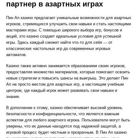
партнер в азартных играх
Пин Ап казино предлагает уникальные возможности для азартных
игроков, стремящихся улучшить свои навыки и стать настоящими
мастерами игры. С помощью широкого выбора игр, бонусов и
акций, это казино создает идеальные условия для успешной
игры. Здесь каждый сможет найти что-то для себя — от
классических настольных игр до современных игровых
автоматов.
Казино также активно занимается образованием своих игроков,
предоставляя множество материалов, которые помогают освоить
новые стратегии и повысить шансы на выигрыш. Это делает Пин
Ап не просто местом для азартных игр, а настоящим учебным
центром, где каждый игрок может развивать свои навыки и
знания.
В дополнение к этому, казино обеспечивает высокий уровень
безопасности и конфиденциальности, что является важным
аспектом для любого азартного игрока. Пользователи могут быть
уверены, что их данные находятся под надежной защитой, а
игровой процесс будет честным и прозрачным. В Пин Ап казино