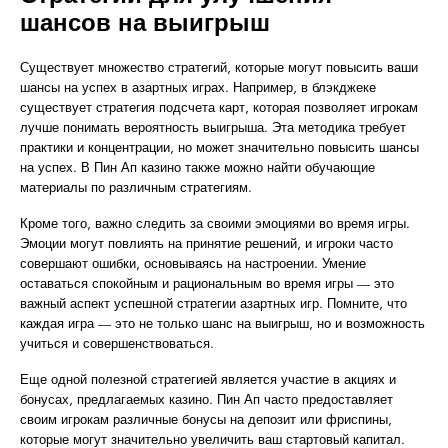
шансов на выигрыш
Существует множество стратегий, которые могут повысить ваши
шансы на успех в азартных играх. Например, в блэкджеке
существует стратегия подсчета карт, которая позволяет игрокам
лучше понимать вероятность выигрыша. Эта методика требует
практики и концентрации, но может значительно повысить шансы
на успех. В Пин Ап казино также можно найти обучающие
материалы по различным стратегиям.
Кроме того, важно следить за своими эмоциями во время игры.
Эмоции могут повлиять на принятие решений, и игроки часто
совершают ошибки, основываясь на настроении. Умение
оставаться спокойным и рациональным во время игры — это
важный аспект успешной стратегии азартных игр. Помните, что
каждая игра — это не только шанс на выигрыш, но и возможность
учиться и совершенствоваться.
Еще одной полезной стратегией является участие в акциях и
бонусах, предлагаемых казино. Пин Ап часто предоставляет
своим игрокам различные бонусы на депозит или фриспины,
которые могут значительно увеличить ваш стартовый капитал.