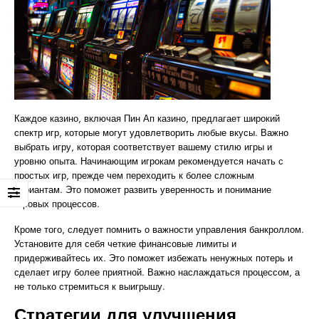
Каждое казино, включая Пин Ап казино, предлагает широкий
спектр игр, которые могут удовлетворить любые вкусы. Важно
выбрать игру, которая соответствует вашему стилю игры и
уровню опыта. Начинающим игрокам рекомендуется начать с
простых игр, прежде чем переходить к более сложным
вариантам. Это поможет развить уверенность и понимание
игровых процессов.
Кроме того, следует помнить о важности управления банкроллом.
Установите для себя четкие финансовые лимиты и
придерживайтесь их. Это поможет избежать ненужных потерь и
сделает игру более приятной. Важно наслаждаться процессом, а
не только стремиться к выигрышу.
Стратегии для улучшения