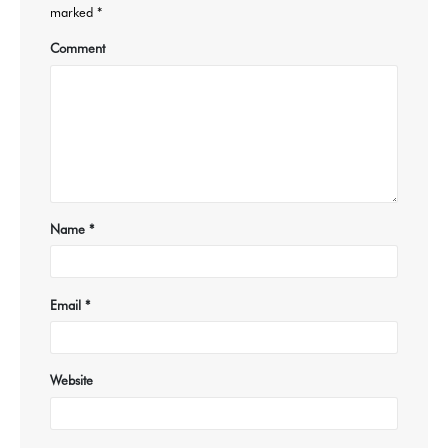
marked
*
Comment
Name
*
Email
*
Website