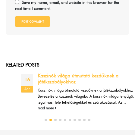
Save my name, email, and website in this browser for the
next time I comment.
RELATED
POSTS
Kaszinók világa útmutató kezdőknek a
16
játékszabályokhoz
Apr
Kaszinók világa útmutató kezdőknek a játékszabályokhoz
Bevezetés a kaszinók világába A kaszinók világa lenyűgöző és
izgalmas, tele lehetőségekkel és szórakozással. Az...
read more