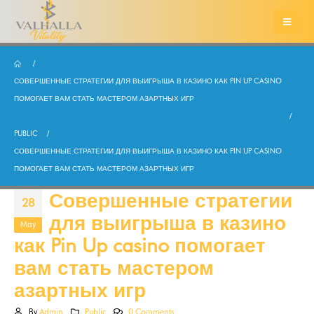
СОВЕРШЕННЫЕ СТРАТЕГИИ ДЛЯ ВЫИГРЫША В КАЗИНО КАК PIN UP CASINO
ПОМОГАЕТ ВАМ СТАТЬ МАСТЕРОМ АЗАРТНЫХ ИГР
PUBLIC
СОВЕРШЕННЫЕ СТРАТЕГИИ ДЛЯ ВЫИГРЫША В КАЗИНО КАК PIN UP CASINO
ПОМОГАЕТ ВАМ СТАТЬ МАСТЕРОМ АЗАРТНЫХ ИГР
Совершенные стратегии
28
для выигрыша в казино
May
как Pin Up casino помогает
вам стать мастером
азартных игр
By
Admin
Public
0 Comments