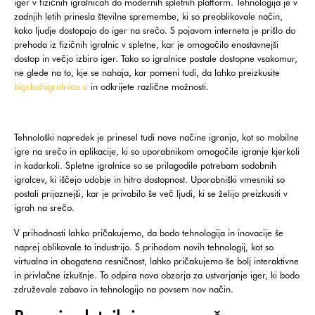
iger v fizičnih igralnicah do modernih spletnih platform. Tehnologija je v
zadnjih letih prinesla številne spremembe, ki so preoblikovale način,
kako ljudje dostopajo do iger na srečo. S pojavom interneta je prišlo do
prehoda iz fizičnih igralnic v spletne, kar je omogočilo enostavnejši
dostop in večjo izbiro iger. Tako so igralnice postale dostopne vsakomur,
ne glede na to, kje se nahaja, kar pomeni tudi, da lahko preizkusite
bigclashigralnica.si
in odkrijete različne možnosti.
Tehnološki napredek je prinesel tudi nove načine igranja, kot so mobilne
igre na srečo in aplikacije, ki so uporabnikom omogočile igranje kjerkoli
in kadarkoli. Spletne igralnice so se prilagodile potrebam sodobnih
igralcev, ki iščejo udobje in hitro dostopnost. Uporabniški vmesniki so
postali prijaznejši, kar je privabilo še več ljudi, ki se želijo preizkusiti v
igrah na srečo.
V prihodnosti lahko pričakujemo, da bodo tehnologija in inovacije še
naprej oblikovale to industrijo. S prihodom novih tehnologij, kot so
virtualna in obogatena resničnost, lahko pričakujemo še bolj interaktivne
in privlačne izkušnje. To odpira nova obzorja za ustvarjanje iger, ki bodo
združevale zabavo in tehnologijo na povsem nov način.