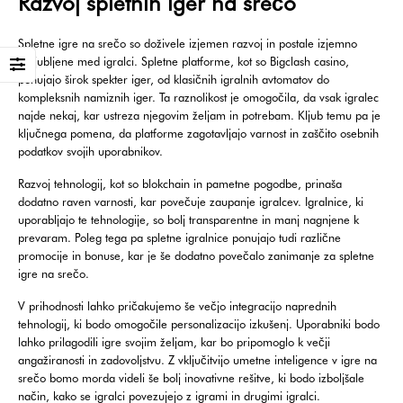
Razvoj spletnih iger na srečo
Spletne igre na srečo so doživele izjemen razvoj in postale izjemno
priljubljene med igralci. Spletne platforme, kot so Bigclash casino,
ponujajo širok spekter iger, od klasičnih igralnih avtomatov do
kompleksnih namiznih iger. Ta raznolikost je omogočila, da vsak igralec
najde nekaj, kar ustreza njegovim željam in potrebam. Kljub temu pa je
ključnega pomena, da platforme zagotavljajo varnost in zaščito osebnih
podatkov svojih uporabnikov.
Razvoj tehnologij, kot so blokchain in pametne pogodbe, prinaša
dodatno raven varnosti, kar povečuje zaupanje igralcev. Igralnice, ki
uporabljajo te tehnologije, so bolj transparentne in manj nagnjene k
prevaram. Poleg tega pa spletne igralnice ponujajo tudi različne
promocije in bonuse, kar je še dodatno povečalo zanimanje za spletne
igre na srečo.
V prihodnosti lahko pričakujemo še večjo integracijo naprednih
tehnologij, ki bodo omogočile personalizacijo izkušenj. Uporabniki bodo
lahko prilagodili igre svojim željam, kar bo pripomoglo k večji
angažiranosti in zadovoljstvu. Z vključitvijo umetne inteligence v igre na
srečo bomo morda videli še bolj inovativne rešitve, ki bodo izboljšale
način, kako se igralci povezujejo z igrami in drugimi igralci.