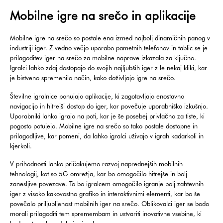
Mobilne igre na srečo in aplikacije
Mobilne igre na srečo so postale ena izmed najbolj dinamičnih panog v
industriji iger. Z vedno večjo uporabo pametnih telefonov in tablic se je
prilagoditev iger na srečo za mobilne naprave izkazala za ključno.
Igralci lahko zdaj dostopajo do svojih najljubših iger z le nekaj kliki, kar
je bistveno spremenilo način, kako doživljajo igre na srečo.
Številne igralnice ponujajo aplikacije, ki zagotavljajo enostavno
navigacijo in hitrejši dostop do iger, kar povečuje uporabniško izkušnjo.
Uporabniki lahko igrajo na poti, kar je še posebej privlačno za tiste, ki
pogosto potujejo. Mobilne igre na srečo so tako postale dostopne in
prilagodljive, kar pomeni, da lahko igralci uživajo v igrah kadarkoli in
kjerkoli.
V prihodnosti lahko pričakujemo razvoj naprednejših mobilnih
tehnologij, kot so 5G omrežja, kar bo omogočilo hitrejše in bolj
zanesljive povezave. To bo igralcem omogočilo igranje bolj zahtevnih
iger z visoko kakovostno grafiko in interaktivnimi elementi, kar bo še
povečalo priljubljenost mobilnih iger na srečo. Oblikovalci iger se bodo
morali prilagoditi tem spremembam in ustvariti inovativne vsebine, ki