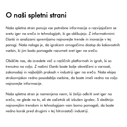
O naši spletni strani
Naša spletna stran ponuja vse potrebne informacije o razvijajočem se
svetu iger na srečo in tehnologijah, ki ga oblikujejo. Z informativnimi
članki in analizami spremljamo najnovejše trende in inovacije v tej
panogi. Naša naloga je, da igralcem omogočimo dostop do kakovostnih
vsebin, ki jim bodo pomagale razumeti svet iger na srečo.
Obiščite nas, da izvedete več o različnih platformah in igrah, ki so
trenutno na voljo. Z našimi članki boste bolje obveščeni o varnosti,
zakonodaji in najboljših praksah v industriji iger na srečo. Naša ekipa
strokovnjakov redno posodablja vsebine, da boste imeli vedno na voljo
najnovejše informacije.
Naša spletna stran je namenjena vsem, ki želijo odkriti svet iger na
srečo, ne glede na to, ali ste začetnik ali izkušen igralec. S sleditvijo
najnovejšim trendom in tehnologijam vam bomo pomagali, da boste
vedno korak pred drugimi v tej hitrorastoči industriji.