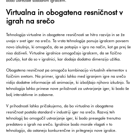
bodo ustrezale sodobnim igralcem.
Virtualna in obogatena resničnost v
igrah na srečo
Tehnologija virtualne in obogatene resničnosti se hitro razvija in se že
uvaja v svet iger na srečo. Ta vrsta tehnologije ponuja igralcem povsem
novo izkušnjo, ki omogoča, da se potopijo v igro na način, kot ga prej še
niso doživeli. Virtualne igralnice omogočajo igralcem, da se fizično
počutijo, kot da so v igralnici, kar dodaja dodatno dimenzijo užitka.
Obogatena resničnost pa omogoča kombinacijo virtualnih elementov s
fizičnim svetom. Na primer, igralci lahko med igranjem igre na srečo
vidijo dodatne informacije ali animacije, ki izboljšajo njihovo izkušnjo. Ta
tehnologija lahko prinese nove priložnosti za ustvarjanje iger, ki bodo še
bolj interaktivne in zabavne.
V prihodnosti lahko pričakujemo, da bo virtualna in obogatena
resničnost postala standard v industriji iger na srečo. Razvoj teh
tehnologij bo omogočil ustvarjanje iger, ki bodo presegale trenutno
predstavo o igrah na srečo. Igralnice bodo morale vlagati v to
tehnologijo, da ostanejo konkurenčne in pritegnejo nove igralce.