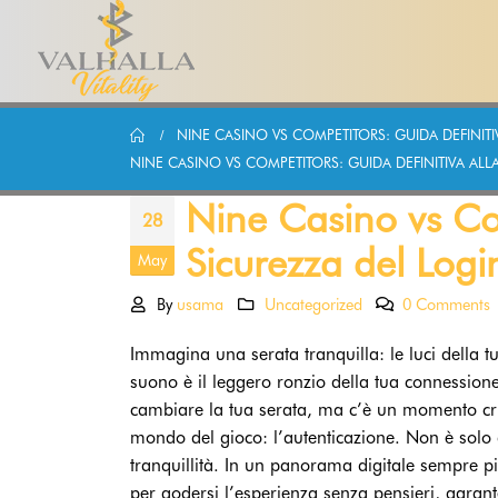
NINE CASINO VS COMPETITORS: GUIDA DEFINITI
NINE CASINO VS COMPETITORS: GUIDA DEFINITIVA ALL
Nine Casino vs Com
28
Sicurezza del Logi
May
By
usama
Uncategorized
0 Comments
Immagina una serata tranquilla: le luci della tu
suono è il leggero ronzio della tua connessione
cambiare la tua serata, ma c’è un momento cruc
mondo del gioco: l’autenticazione. Non è solo q
tranquillità. In un panorama digitale sempre p
per godersi l’esperienza senza pensieri, garant