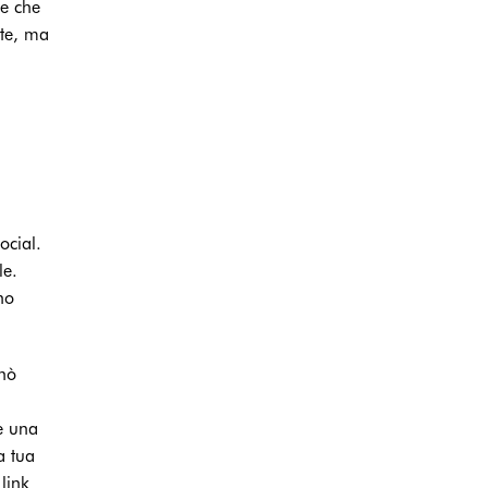
 e che
nte, ma
ocial.
le.
no
inò
re una
a tua
link