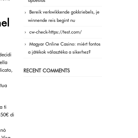
apuestas
Bereik verkwikkende gokkriebels, je
nel
winnende reis begint nu
cw-check-https://test.com/
Magyar Online Casino: miért fontos
a játékok választéka a sikerhez?
ecidi
ella
licato,
RECENT COMMENTS
 tua
a ti
450€ di
inò
 Visa,