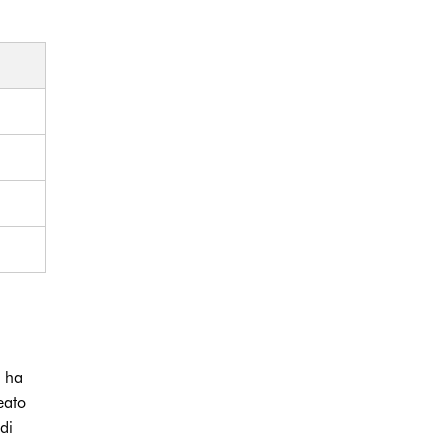
a ha
eato
di