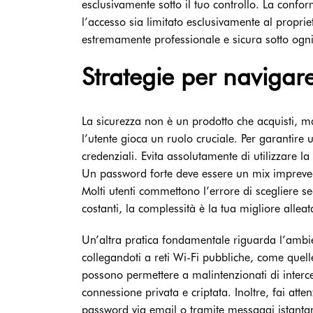
esclusivamente sotto il tuo controllo. La confo
l’accesso sia limitato esclusivamente al propri
estremamente professionale e sicura sotto ogni 
Strategie per navigare
La sicurezza non è un prodotto che acquisti, ma
l’utente gioca un ruolo cruciale. Per garantire 
credenziali. Evita assolutamente di utilizzare la 
Un password forte deve essere un mix imprevedib
Molti utenti commettono l’errore di scegliere 
costanti, la complessità è la tua migliore alleat
Un’altra pratica fondamentale riguarda l’ambien
collegandoti a reti Wi-Fi pubbliche, come quelle
possono permettere a malintenzionati di interce
connessione privata e criptata. Inoltre, fai att
password via email o tramite messaggi istantanei