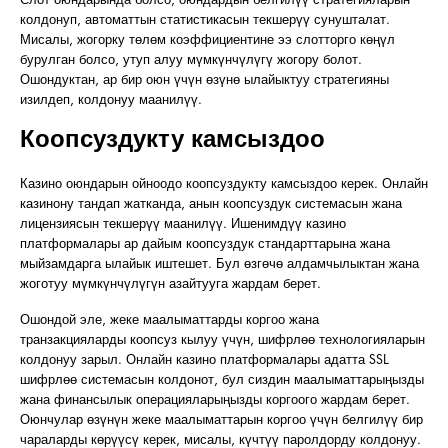
колдонуп, автоматтын статистикасын текшерүү сунушталат.
Мисалы, жогорку төлөм коэффициентине ээ слотторго көңүл
бурулган болсо, утуп алуу мүмкүнчүлүгү жогору болот.
Ошондуктан, ар бир оюн үчүн өзүнө ылайыктуу стратегияны
изилдеп, колдонуу маанилүү.
Коопсуздукту камсыздоо
Казино оюндарын ойноодо коопсуздукту камсыздоо керек. Онлайн
казинону тандап жатканда, анын коопсуздук системасын жана
лицензиясын текшерүү маанилүү. Ишенимдүү казино
платформалары ар дайым коопсуздук стандарттарына жана
мыйзамдарга ылайык иштешет. Бул өзгөчө алдамчылыктан жана
жоготуу мүмкүнчүлүгүн азайтууга жардам берет.
Ошондой эле, жеке маалыматтарды коргоо жана
транзакцияларды коопсуз кылуу үчүн, шифрлөө технологияларын
колдонуу зарыл. Онлайн казино платформалары адатта SSL
шифрлөө системасын колдонот, бул сиздин маалыматтарыңызды
жана финансылык операцияларыңызды коргоого жардам берет.
Оюнчулар өзүнүн жеке маалыматтарын коргоо үчүн белгилүү бир
чараларды көрүүсү керек, мисалы, күчтүү паролдорду колдонуу.