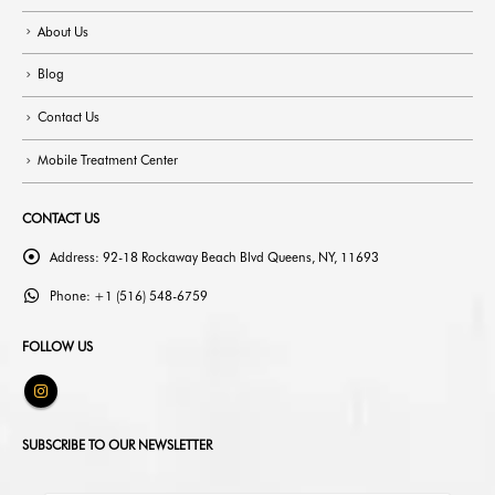
About Us
Blog
Contact Us
Mobile Treatment Center
CONTACT US
Address:
92-18 Rockaway Beach Blvd Queens, NY, 11693
Phone:
+1 (516) 548-6759
FOLLOW US
SUBSCRIBE TO OUR NEWSLETTER