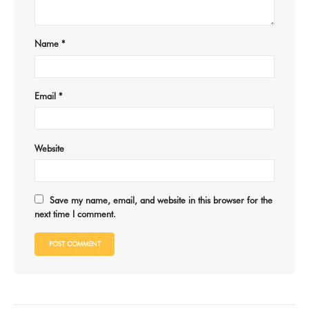
Name
*
Email
*
Website
Save my name, email, and website in this browser for the
next time I comment.