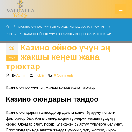
КАЗИНО ОЙНОО ҮЧҮН ЭҢ ЖАКШЫ КЕҢЕШ ЖАНА ТРЮКТАР
PUBLIC
КАЗИНО ОЙНОО ҮЧҮН ЭҢ ЖАКШЫ КЕҢЕШ ЖАНА ТРЮКТАР
Казино ойноо үчүн эң
28
жакшы кеңеш жана
May
трюктар
By
Admin
Public
0 Comments
Казино ойноо үчүн эң жакшы кеңеш жана трюктар
Казино оюндарын тандоо
Казино оюндарын тандоодо ар дайым көңүл буруучу негизги
факторлор бар. Алгач, оюндардын түрлөрүн жакшы түшүнүү
керек. Оюндар слот, покер, блэкджек сыяктуу түрлөргө бөлүнөт.
Слот оюндарында адатта жеңүү мүмкүнчүлүгү жогору, бирок