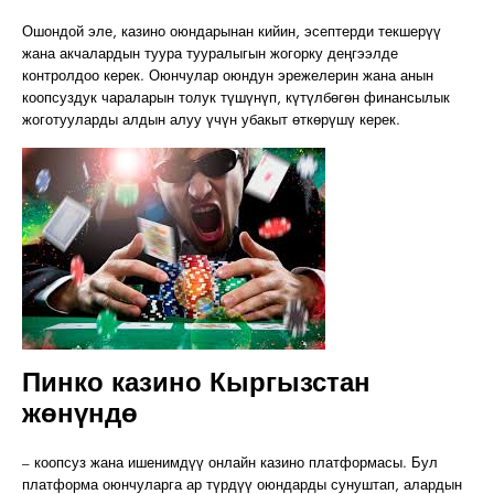
Ошондой эле, казино оюндарынан кийин, эсептерди текшерүү
жана акчалардын туура тууралыгын жогорку деңгээлде
контролдоо керек. Оюнчулар оюндун эрежелерин жана анын
коопсуздук чараларын толук түшүнүп, күтүлбөгөн финансылык
жоготууларды алдын алуу үчүн убакыт өткөрүшү керек.
Пинко казино Кыргызстан
жөнүндө
– коопсуз жана ишенимдүү онлайн казино платформасы. Бул
платформа оюнчуларга ар түрдүү оюндарды сунуштап, алардын