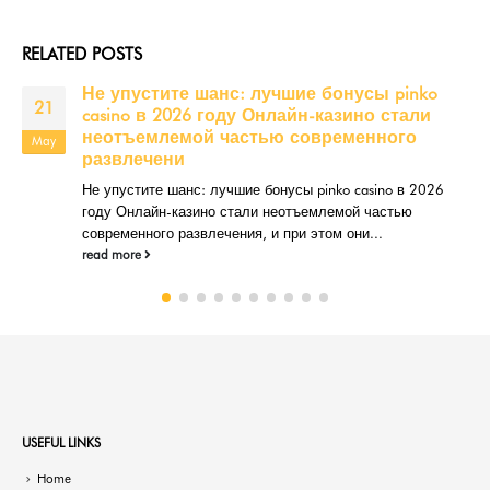
RELATED
POSTS
Qazanma psixologiyası mükafatın arxasında
24
duran strategiyalar
Mar
Qazanma psixologiyası mükafatın arxasında duran
strategiyalar Qazanma psixologiyasının əsasları Qazanma
psixologiyası, insanın mükafatları necə algılayaraq onlara
çatma strategiyalarını öyrənən bir sahədir....
read more
USEFUL LINKS
Home