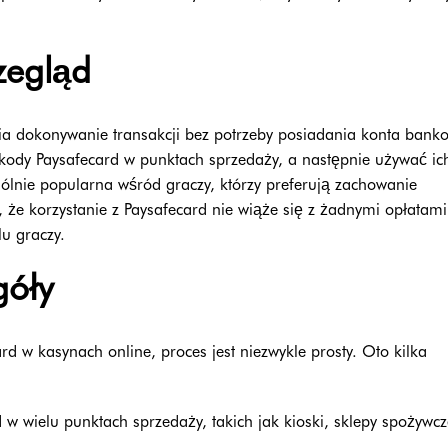
zegląd
iwia dokonywanie transakcji bez potrzeby posiadania konta ban
 kody Paysafecard w punktach sprzedaży, a następnie używać ic
gólnie popularna wśród graczy, którzy preferują zachowanie
 że korzystanie z Paysafecard nie wiąże się z żadnymi opłatami
lu graczy.
góły
rd w kasynach online, proces jest niezwykle prosty. Oto kilka
w wielu punktach sprzedaży, takich jak kioski, sklepy spożywcz