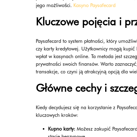
jego możliwości.
Kasyno Paysafecard
Kluczowe pojęcia i pr
Paysafecard to system płatności, który umożl
czy karty kredytowej. Użytkownicy mogą kupić
wpłat w kasynach online. Ta metoda jest szcze
prywatności swoich finansów. Warto zaznaczyć,
transakcje, co czyni ją atrakcyjną opcją dla wie
Główne cechy i szcze
Kiedy decydujesz się na korzystanie z Paysafeca
kluczowych kroków:
Kupno karty:
Możesz zakupić Paysafecard 
stacje benzynowe.