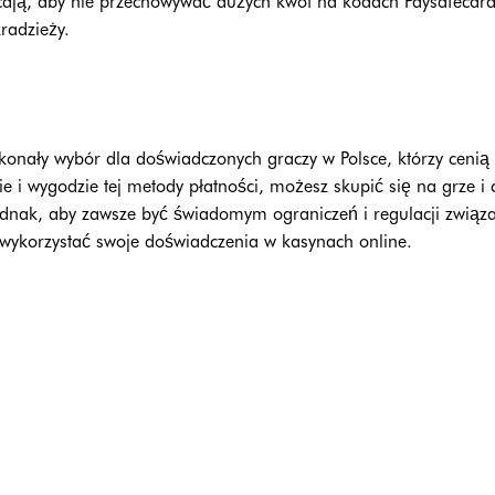
cają, aby nie przechowywać dużych kwot na kodach Paysafecard
radzieży.
skonały wybór dla doświadczonych graczy w Polsce, którzy cenią
 i wygodzie tej metody płatności, możesz skupić się na grze i 
ednak, aby zawsze być świadomym ograniczeń i regulacji związ
wykorzystać swoje doświadczenia w kasynach online.