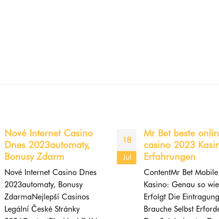
Mr Bet beste online
Optimaliser din
07
casino 2023 Kasino
nettside for norsk
Erfahrungen
casino-spillere: E
Apr
guide til suksess
ContentMr Bet Mobile
I den stadig voksende
Kasino: Genau so wie
verdenen av nettcasin
Erfolgt Die Eintragung?
det avgjørende å skill
Brauche Selbst Erforderlich