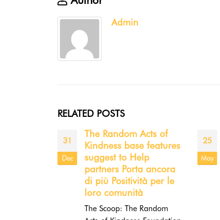
Admin
RELATED
POSTS
Acts of
Nové Internet Casino
25
18
e features
Dnes 2023️automaty,
elp
Bonusy Zdarm
May
Jul
ta ancora
Nové Internet Casino Dnes
ità per le
2023️automaty, Bonusy
à
ZdarmaNejlepší Casinos
e Random
Legální České Stránky