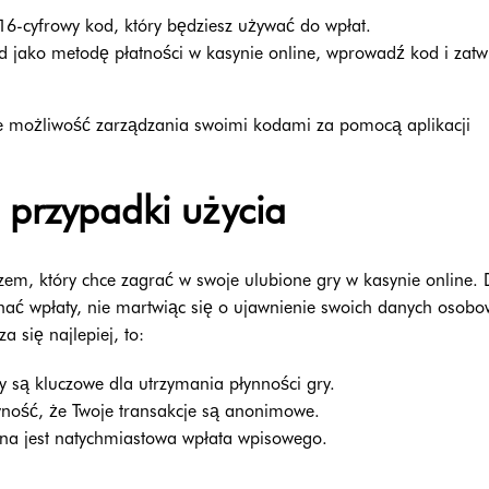
16-cyfrowy kod, który będziesz używać do wpłat.
 jako metodę płatności w kasynie online, wprowadź kod i zatw
je możliwość zarządzania swoimi kodami za pomocą aplikacji
i przypadki użycia
em, który chce zagrać w swoje ulubione gry w kasynie online. 
nać wpłaty, nie martwiąc się o ujawnienie swoich danych osobo
 się najlepiej, to:
y są kluczowe dla utrzymania płynności gry.
wność, że Twoje transakcje są anonimowe.
ana jest natychmiastowa wpłata wpisowego.