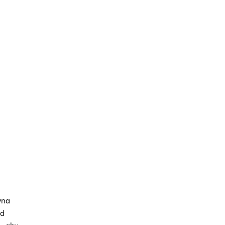
yna
ed