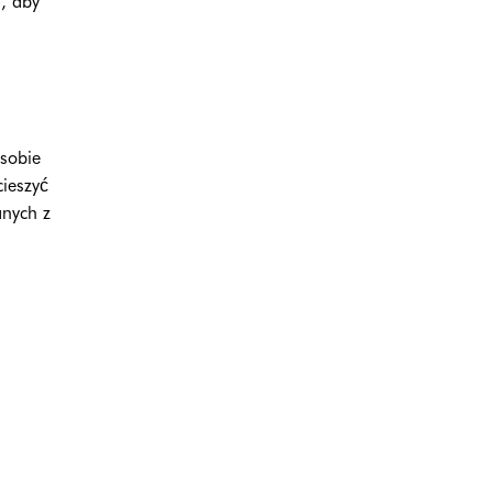
, aby
 sobie
cieszyć
anych z