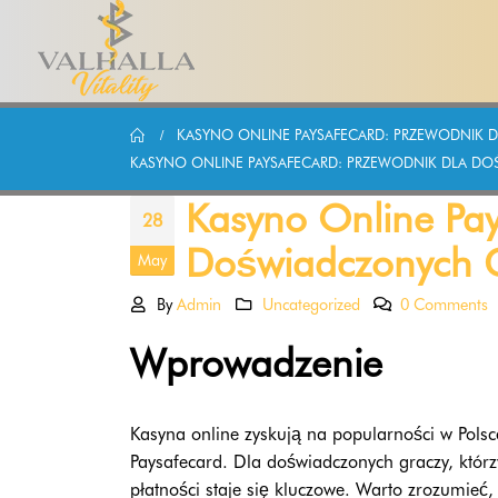
KASYNO ONLINE PAYSAFECARD: PRZEWODNIK
KASYNO ONLINE PAYSAFECARD: PRZEWODNIK DLA D
Kasyno Online Pay
28
Doświadczonych 
May
By
Admin
Uncategorized
0 Comments
Wprowadzenie
Kasyna online zyskują na popularności w Pols
Paysafecard. Dla doświadczonych graczy, którz
płatności staje się kluczowe. Warto zrozumieć