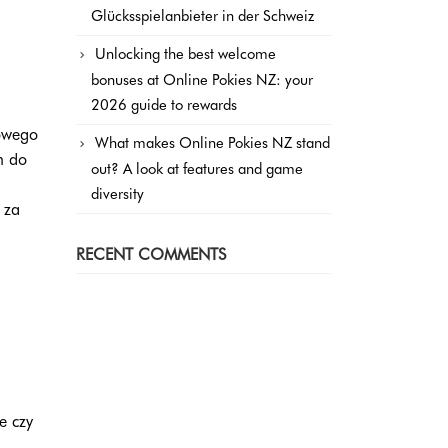
Glücksspielanbieter in der Schweiz
Unlocking the best welcome
bonuses at Online Pokies NZ: your
2026 guide to rewards
kowego
What makes Online Pokies NZ stand
h do
out? A look at features and game
diversity
 za
RECENT COMMENTS
e czy