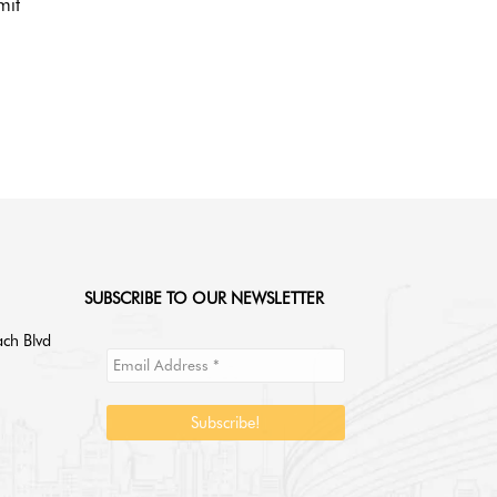
norske
emergence of fast
popu
withdrawal online casinos.
hráči
These...
read
read more
SUBSCRIBE TO OUR NEWSLETTER
ch Blvd