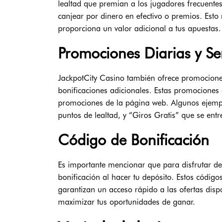
lealtad que premian a los jugadores frecuente
canjear por dinero en efectivo o premios. Est
proporciona un valor adicional a tus apuestas.
Promociones Diarias y S
JackpotCity Casino también ofrece promocione
bonificaciones adicionales. Estas promociones
promociones de la página web. Algunos ejempl
puntos de lealtad, y “Giros Gratis” que se en
Código de Bonificación
Es importante mencionar que para disfrutar de
bonificación al hacer tu depósito. Estos código
garantizan un acceso rápido a las ofertas disp
maximizar tus oportunidades de ganar.