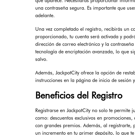
que aparece. Necesitarás proporcionar informa
una contraseña segura. Es importante que uses 
adelante.
Una vez completado el registro, recibirás un co
proporcionado, tu cuenta será activada y podrás
dirección de correo electrónico y la contraseña 
tecnología de encriptación avanzada, lo que si
salvo.
Además, JackpotCity ofrece la opción de restab
instrucciones en la página de inicio de sesión 
Beneficios del Registro
Registrarse en JackpotCity no solo te permite j
como: descuentos exclusivos en promociones, ac
con grandes premios. Además, al registrarte, p
un incremento en tu primer depósito, lo que t