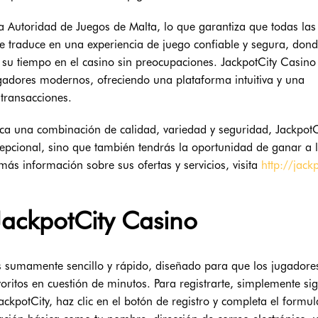
la Autoridad de Juegos de Malta, lo que garantiza que todas las
se traduce en una experiencia de juego confiable y segura, dond
 su tiempo en el casino sin preocupaciones. JackpotCity Casino
gadores modernos, ofreciendo una plataforma intuitiva y una
 transacciones.
zca una combinación de calidad, variedad y seguridad, JackpotC
xcepcional, sino que también tendrás la oportunidad de ganar a 
ás información sobre sus ofertas y servicios, visita
http://jackp
JackpotCity Casino
es sumamente sencillo y rápido, diseñado para que los jugadore
ritos en cuestión de minutos. Para registrarte, simplemente si
ackpotCity, haz clic en el botón de registro y completa el formul