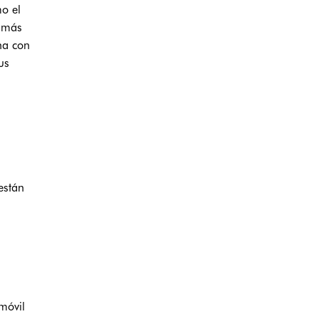
mo el
e más
na con
us
están
móvil