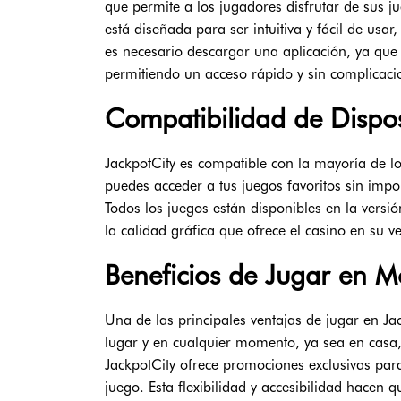
que permite a los jugadores disfrutar de sus ju
está diseñada para ser intuitiva y fácil de usa
es necesario descargar una aplicación, ya que 
permitiendo un acceso rápido y sin complicaci
Compatibilidad de Dispos
JackpotCity es compatible con la mayoría de lo
puedes acceder a tus juegos favoritos sin impor
Todos los juegos están disponibles en la versi
la calidad gráfica que ofrece el casino en su ve
Beneficios de Jugar en M
Una de las principales ventajas de jugar en Ja
lugar y en cualquier momento, ya sea en casa,
JackpotCity ofrece promociones exclusivas para
juego. Esta flexibilidad y accesibilidad hacen