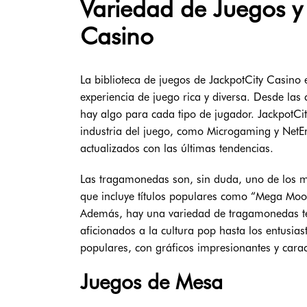
Variedad de Juegos y
Casino
La biblioteca de juegos de JackpotCity Casino 
experiencia de juego rica y diversa. Desde las
hay algo para cada tipo de jugador. JackpotCi
industria del juego, como Microgaming y NetEnt
actualizados con las últimas tendencias.
Las tragamonedas son, sin duda, uno de los ma
que incluye títulos populares como “Mega Mool
Además, hay una variedad de tragamonedas te
aficionados a la cultura pop hasta los entusi
populares, con gráficos impresionantes y carac
Juegos de Mesa