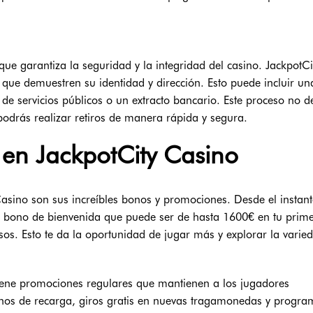
 que garantiza la seguridad y la integridad del casino. JackpotCi
que demuestren su identidad y dirección. Esto puede incluir un
de servicios públicos o un extracto bancario. Este proceso no d
podrás realizar retiros de manera rápida y segura.
en JackpotCity Casino
Casino son sus increíbles bonos y promociones. Desde el instan
so bono de bienvenida que puede ser de hasta 1600€ en tu prim
esos. Esto te da la oportunidad de jugar más y explorar la varie
iene promociones regulares que mantienen a los jugadores
nos de recarga, giros gratis en nuevas tragamonedas y progra