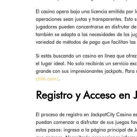
El casino opera bajo una licencia emitida por 
operaciones sean justas y transparentes. Esto 
jugadores pueden concentrarse en disfrutar de
también se adapta a las necesidades de los ju
variedad de métodos de pago que facilitan las
Si estás buscando un casino en línea que ofre
el lugar ideal. No solo recibirás un servicio e
grande con sus impresionantes jackpots. Para m
chile.com/
.
Registro y Acceso en 
El proceso de registro en JackpotCity Casino 
puedan comenzar a disfrutar de sus juegos favo
estos pasos: ingresa a la página principal de J