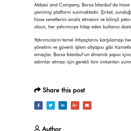
Abbasi and Company, Borsa İstanbul’da hisse se
çevrimiçi platform sunmaktadır. Şirket, sunduğ
hisse senetlerini analiz etmesini ve bilinçli ya
olsun, her yatırımcıya hitap eden kullanıcı dost
Yatırımcıların temel ihtiyaçlarını karşılamayı 
yönetimi ve güvenli işlem altyapısı gibi hizmetl
amaçlar. Borsa İstanbul’un dinamik yapısı içinde 
adımlar atması için gerekli tüm imkanları sunm
Share this post
Author