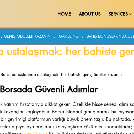
HOME
ABOUT US
SERVICES
TE GENIŞ ÖDÜLLER KAZANIN
GAMBLING
BAHIS BONUSLARINDA UST
a ustalaşmak: her bahiste ge
Bahis bonuslarında ustalaşmak: her bahiste geniş ödüller kazanın
 Borsada Güvenli Adımlar
jik yatırım fırsatlarıyla dikkat çeker. Özellikle hisse senedi alım s
i kazançlar sağlayabilir. Borsa İstanbul gibi dinamik bir piyasa
r bir çevrimiçi platformun varlığı büyük önem taşır. Bu noktada,
cıların piyasaya erişimini kolaylaştıran çözümler sunmaktadır;