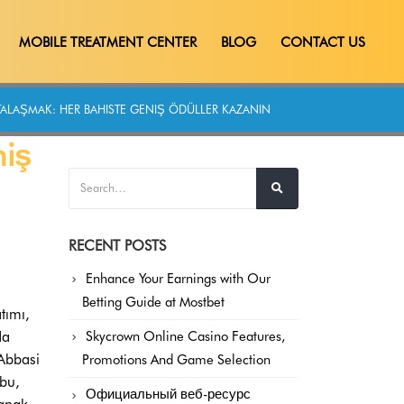
MOBILE TREATMENT CENTER
BLOG
CONTACT US
ALAŞMAK: HER BAHISTE GENIŞ ÖDÜLLER KAZANIN
niş
RECENT POSTS
Enhance Your Earnings with Our
Betting Guide at Mostbet
atımı,
da
Skycrown Online Casino Features,
 Abbasi
Promotions And Game Selection
 bu,
Официальный веб-ресурс