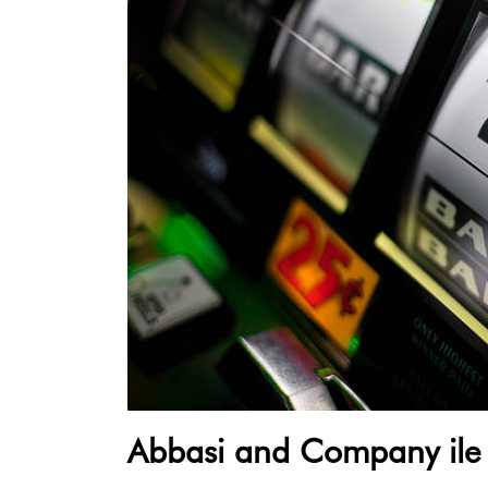
Abbasi and Company ile B