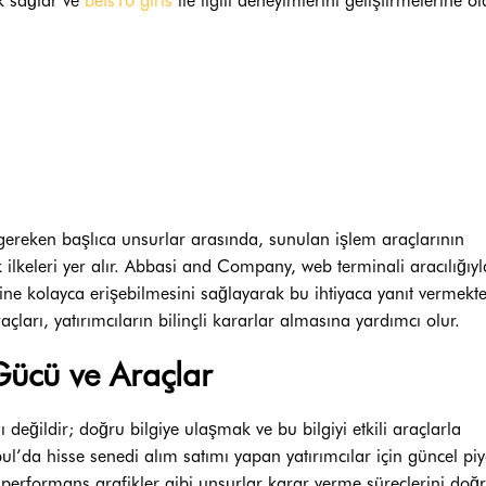
ık sağlar ve
bets10 giris
ile ilgili deneyimlerini geliştirmelerine o
 gereken başlıca unsurlar arasında, sunulan işlem araçlarının
lik ilkeleri yer alır. Abbasi and Company, web terminali aracılığıyl
rine kolayca erişebilmesini sağlayarak bu ihtiyaca yanıt vermekte
çları, yatırımcıların bilinçli kararlar almasına yardımcı olur.
Gücü ve Araçlar
değildir; doğru bilgiye ulaşmak ve bu bilgiyi etkili araçlarla
ul’da hisse senedi alım satımı yapan yatırımcılar için güncel pi
iş performans grafikler gibi unsurlar karar verme süreçlerini do