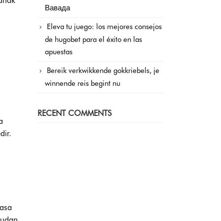
lanak
Вавада
Eleva tu juego: los mejores consejos
de hugobet para el éxito en las
apuestas
Bereik verkwikkende gokkriebels, je
winnende reis begint nu
RECENT COMMENTS
a
dir.
yasa
ğrudan