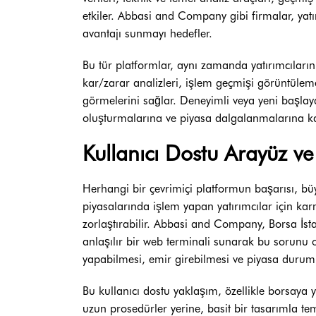
etkiler. Abbasi and Company gibi firmalar, yat
avantajı sunmayı hedefler.
Bu tür platformlar, aynı zamanda yatırımcıların 
kar/zarar analizleri, işlem geçmişi görüntüleme 
görmelerini sağlar. Deneyimli veya yeni başlayan
oluşturmalarına ve piyasa dalgalanmalarına kar
Kullanıcı Dostu Arayüz ve
Herhangi bir çevrimiçi platformun başarısı, büy
piyasalarında işlem yapan yatırımcılar için karm
zorlaştırabilir. Abbasi and Company, Borsa İst
anlaşılır bir web terminali sunarak bu sorunu o
yapabilmesi, emir girebilmesi ve piyasa durumu
Bu kullanıcı dostu yaklaşım, özellikle borsaya y
uzun prosedürler yerine, basit bir tasarımla tem