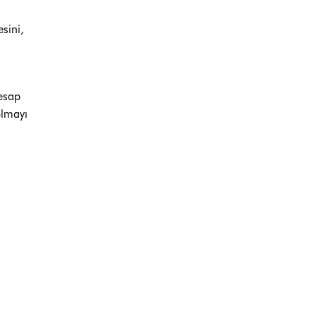
sini,
hesap
olmayı