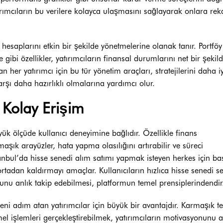
ırımcıların bu verilere kolayca ulaşmasını sağlayarak onlara rek
hesaplarını etkin bir şekilde yönetmelerine olanak tanır. Portföy 
gibi özellikler, yatırımcıların finansal durumlarını net bir şekil
 her yatırımcı için bu tür yönetim araçları, stratejilerini daha iy
şı daha hazırlıklı olmalarına yardımcı olur.
 Kolay Erişim
ük ölçüde kullanıcı deneyimine bağlıdır. Özellikle finans
aşık arayüzler, hata yapma olasılığını artırabilir ve süreci
anbul’da hisse senedi alım satımı yapmak isteyen herkes için bas
rtadan kaldırmayı amaçlar. Kullanıcıların hızlıca hisse senedi s
nu anlık takip edebilmesi, platformun temel prensiplerindendir
eni adım atan yatırımcılar için büyük bir avantajdır. Karmaşık te
el işlemleri gerçekleştirebilmek, yatırımcıların motivasyonunu ar