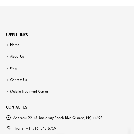
USEFUL LINKS
Home
About Us
Blog
Contact Us
Mobile Treatment Center
CONTACT US
Address:
92-18 Rockaway Beach Blvd Queens, NY, 11693
Phone:
+1 (516) 548-6759