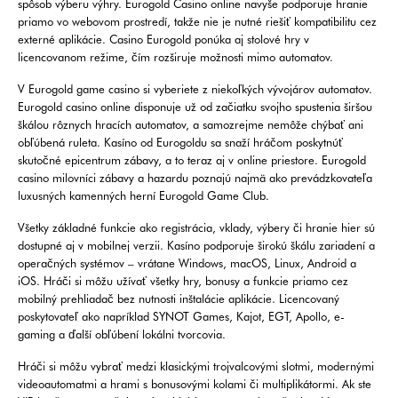
spôsob výberu výhry. Eurogold Casino online navyše podporuje hranie
priamo vo webovom prostredí, takže nie je nutné riešiť kompatibilitu cez
externé aplikácie. Casino Eurogold ponúka aj stolové hry v
licencovanom režime, čím rozširuje možnosti mimo automatov.
V Eurogold game casino si vyberiete z niekoľkých vývojárov automatov.
Eurogold casino online disponuje už od začiatku svojho spustenia širšou
škálou rôznych hracích automatov, a samozrejme nemôže chýbať ani
obľúbená ruleta. Kasíno od Eurogoldu sa snaží hráčom poskytnúť
skutočné epicentrum zábavy, a to teraz aj v online priestore. Eurogold
casino milovníci zábavy a hazardu poznajú najmä ako prevádzkovateľa
luxusných kamenných herní Eurogold Game Club.
Všetky základné funkcie ako registrácia, vklady, výbery či hranie hier sú
dostupné aj v mobilnej verzii. Kasíno podporuje širokú škálu zariadení a
operačných systémov – vrátane Windows, macOS, Linux, Android a
iOS. Hráči si môžu užívať všetky hry, bonusy a funkcie priamo cez
mobilný prehliadač bez nutnosti inštalácie aplikácie. Licencovaný
poskytovateľ ako napríklad SYNOT Games, Kajot, EGT, Apollo, e-
gaming a ďalší obľúbení lokálni tvorcovia.
Hráči si môžu vybrať medzi klasickými trojvalcovými slotmi, modernými
videoautomatmi a hrami s bonusovými kolami či multiplikátormi. Ak ste