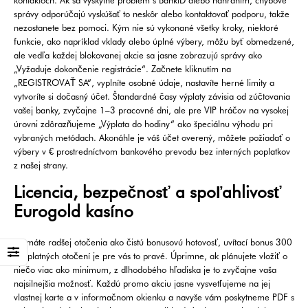
správy odporúčajú vyskúšať to neskôr alebo kontaktovať podporu, takže
nezostanete bez pomoci. Kým nie sú vykonané všetky kroky, niektoré
funkcie, ako napríklad vklady alebo úplné výbery, môžu byť obmedzené,
ale vedľa každej blokovanej akcie sa jasne zobrazujú správy ako
„Vyžaduje dokončenie registrácie“. Začnete kliknutím na
„REGISTROVAŤ SA“, vyplníte osobné údaje, nastavíte herné limity a
vytvoríte si dočasný účet. Štandardné časy výplaty závisia od zúčtovania
vašej banky, zvyčajne 1–3 pracovné dni, ale pre VIP hráčov na vysokej
úrovni zdôrazňujeme „Výplata do hodiny“ ako špeciálnu výhodu pri
vybraných metódach. Akonáhle je váš účet overený, môžete požiadať o
výbery v € prostredníctvom bankového prevodu bez interných poplatkov
z našej strany.
Licencia, bezpečnosť a spoľahlivosť
Eurogold kasíno
Ak máte radšej otočenia ako čistú bonusovú hotovosť, uvítací bonus 300
bezplatných otočení je pre vás to pravé. Úprimne, ak plánujete vložiť o
niečo viac ako minimum, z dlhodobého hľadiska je to zvyčajne vaša
najsilnejšia možnosť. Každú promo akciu jasne vysvetľujeme na jej
vlastnej karte a v informačnom okienku a navyše vám poskytneme PDF s