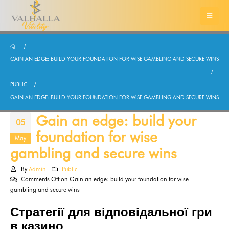
GAIN AN EDGE: BUILD YOUR FOUNDATION FOR WISE GAMBLING AND SECURE WINS
PUBLIC
GAIN AN EDGE: BUILD YOUR FOUNDATION FOR WISE GAMBLING AND SECURE WINS
Gain an edge: build your
05
foundation for wise
May
gambling and secure wins
By
Admin
Public
Comments Off
on Gain an edge: build your foundation for wise
gambling and secure wins
Стратегії для відповідальної гри
в казино