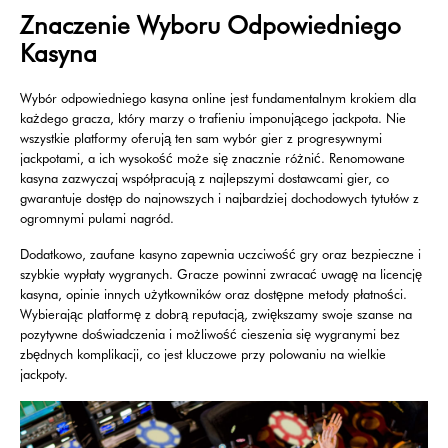
Znaczenie Wyboru Odpowiedniego
Kasyna
Wybór odpowiedniego kasyna online jest fundamentalnym krokiem dla
każdego gracza, który marzy o trafieniu imponującego jackpota. Nie
wszystkie platformy oferują ten sam wybór gier z progresywnymi
jackpotami, a ich wysokość może się znacznie różnić. Renomowane
kasyna zazwyczaj współpracują z najlepszymi dostawcami gier, co
gwarantuje dostęp do najnowszych i najbardziej dochodowych tytułów z
ogromnymi pulami nagród.
Dodatkowo, zaufane kasyno zapewnia uczciwość gry oraz bezpieczne i
szybkie wypłaty wygranych. Gracze powinni zwracać uwagę na licencję
kasyna, opinie innych użytkowników oraz dostępne metody płatności.
Wybierając platformę z dobrą reputacją, zwiększamy swoje szanse na
pozytywne doświadczenia i możliwość cieszenia się wygranymi bez
zbędnych komplikacji, co jest kluczowe przy polowaniu na wielkie
jackpoty.