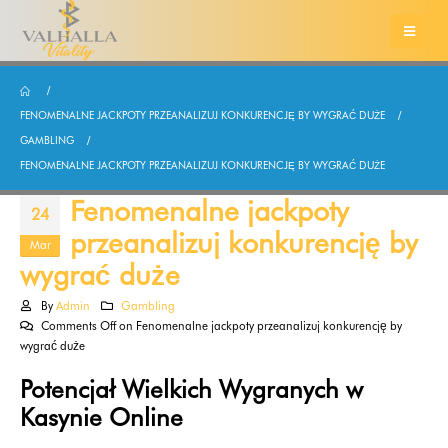
FENOMENALNE JACKPOTY PRZEANALIZUJ KONKURENCJĘ BY WYGRAĆ DUŻE
GAMBLING
FENOMENALNE JACKPOTY PRZEANALIZUJ KONKURENCJĘ BY WYGRAĆ DUŻE
Fenomenalne jackpoty
24
przeanalizuj konkurencję by
Mar
wygrać duże
By
Admin
Gambling
Comments Off
on Fenomenalne jackpoty przeanalizuj konkurencję by
wygrać duże
Potencjał Wielkich Wygranych w
Kasynie Online