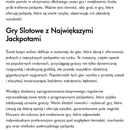
może pomóc w utrzymaniu dłuższego czasu gry i zwiększeniu liczby
prób trafienia jackpota. Ważne jest również, aby grać w gry, które
oferują jackpoty, które są warte ryzyka, obserwując ich aktualną
wysokość.
Gry Slotowe z Największymi
Jackpotami
Świat kasyn online obfituje w automaty do gier, które słyną z oferowania
jednych z najwyższych jackpotów na rynku. Te maszyny, często oparte
na popularnych motywach, przyciągają graczy nie tylko dynamiczną
rozgrywką i atrakcyjną grafiką, ale przede wszystkim obietnicą
gigantycznych wygranych. Popularność tych gier wynika z prostoty zasad
i ekscytacji towarzyszącej każdemu zakręceniu bębnami.
Wiodący dostawcy oprogramowania kasynowego regularnie
wprowadzają nowe tytuły z progresywnymi jackpotami, które szybko
zdobywają uznanie graczy. Warto śledzić nowości i wybierać gry, które
cieszą się dobrą opinią i oferują wysokie, gwarantowane pule nagród.
Kluczem do sukcesu jest znalezienie gry, która odpowiada
indywidualnym preferencjom gracza pod względem tematyki, mechaniki
gry oraz wielkości potencjalnego jackpota.