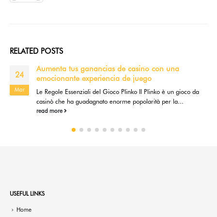
RELATED
POSTS
Selbstbewusst im Casino spielen: Morospin’s
15
detaillierte Einblicke in Kartenspiele
Apr
Strategien für sicheres Spielen im Online-Casino Um ein
sicheres Spielerlebnis in Online-Casinos zu gewährleisten, ist
es unerlässlich, sich mit bewährten...
read more
USEFUL LINKS
Home