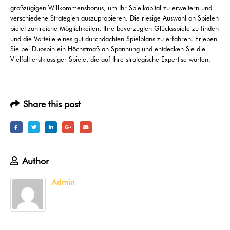
großzügigen Willkommensbonus, um Ihr Spielkapital zu erweitern und
verschiedene Strategien auszuprobieren. Die riesige Auswahl an Spielen
bietet zahlreiche Möglichkeiten, Ihre bevorzugten Glücksspiele zu finden
und die Vorteile eines gut durchdachten Spielplans zu erfahren. Erleben
Sie bei Duospin ein Höchstmaß an Spannung und entdecken Sie die
Vielfalt erstklassiger Spiele, die auf Ihre strategische Expertise warten.
Share this post
Author
Admin