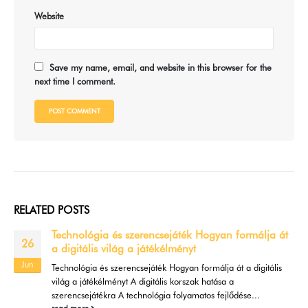
Website
Save my name, email, and website in this browser for the
next time I comment.
RELATED
POSTS
Technológia és szerencsejáték Hogyan formálja át
26
a digitális világ a játékélményt
Jun
Technológia és szerencsejáték Hogyan formálja át a digitális
világ a játékélményt A digitális korszak hatása a
szerencsejátékra A technológia folyamatos fejlődése...