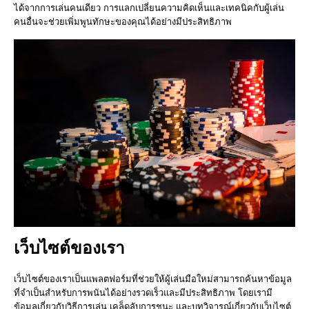
ได้จากการเล่นคนเดียว การแลกเปลี่ยนความคิดเห็นและเทคนิคกับผู้เล่น
คนอื่นจะช่วยเพิ่มพูนทักษะของคุณได้อย่างมีประสิทธิภาพ
เว็บไซต์ของเรา
เว็บไซต์ของเราเป็นแพลตฟอร์มที่ช่วยให้ผู้เล่นมือใหม่สามารถค้นหาข้อมูล
ที่จำเป็นสำหรับการพนันได้อย่างรวดเร็วและมีประสิทธิภาพ โดยเรามี
ข้อมูลเกี่ยวกับวิธีการเล่น เคล็ดลับการชนะ และบทวิจารณ์เกี่ยวกับเว็บไซต์