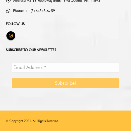
Address:
92-18 Rockaway Beach Blvd Queens, NY, 11693
Phone:
+1 (516) 548-6759
FOLLOW US
SUBSCRIBE TO OUR NEWSLETTER
© Copyright 2021. All Rights Reserved.