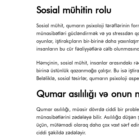
Sosial mühitin rolu
Sosial mühit, qumarın psixoloji tərəflərinin fo
münasibətləri gücləndirmək və ya stressdən q
oyunlar, iştirakçıların bir-birinə daha yaxınl
insanların bu cür fəaliyyətlərə cəlb olunmasına 
Həmçinin, sosial mühit, insanlar arasındakı r
birinə üstünlük qazanmağa çalışır. Bu isə işti
Beləliklə, sosial təsirlər, qumarın psixoloji asp
Qumar asılılığı və onun n
Qumar asılılığı, müasir dövrdə ciddi bir proble
münasibətlərini zədələyə bilir. Asılılığa düşə
üçün, mütəmadi olaraq daha çox vaxt sərf edirlə
ciddi şəkildə zədələyir.