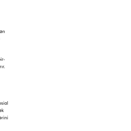
lən
ə
ir-
ır.
osial
ək
ərini