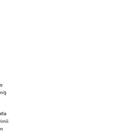
da
eniş
tlə
imli
am