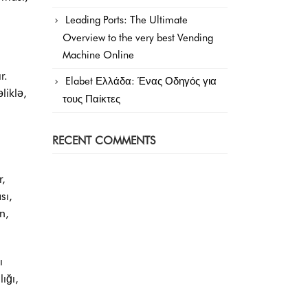
Leading Ports: The Ultimate
Overview to the very best Vending
Machine Online
r.
Elabet Ελλάδα: Ένας Οδηγός για
liklə,
τους Παίκτες
RECENT COMMENTS
r,
sı,
n,
ı
ığı,