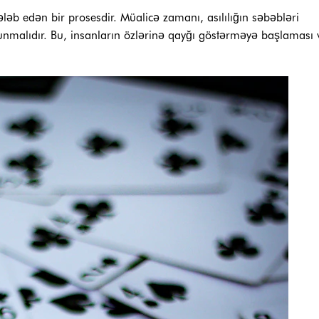
ləb edən bir prosesdir. Müalicə zamanı, asılılığın səbəbləri
lunmalıdır. Bu, insanların özlərinə qayğı göstərməyə başlaması 