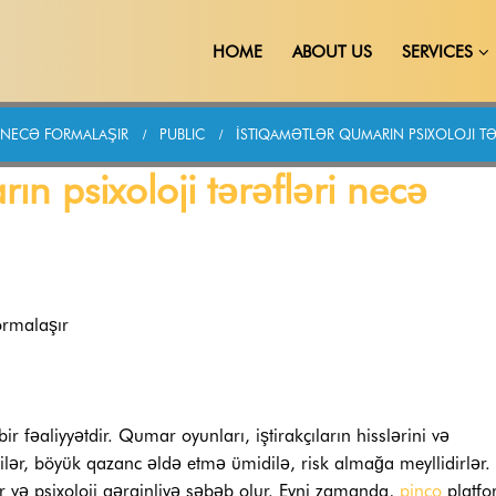
HOME
ABOUT US
SERVICES
I NECƏ FORMALAŞIR
PUBLIC
İSTIQAMƏTLƏR QUMARIN PSIXOLOJI T
ın psixoloji tərəfləri necə
ormalaşır
 fəaliyyətdir. Qumar oyunları, iştirakçıların hisslərini və
çilər, böyük qazanc əldə etmə ümidilə, risk almağa meyllidirlər.
r və psixoloji gərginliyə səbəb olur. Eyni zamanda,
pinco
platfo