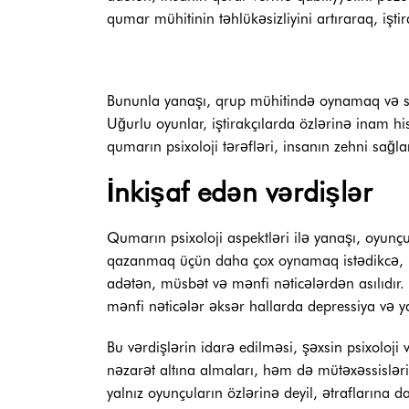
qumar mühitinin təhlükəsizliyini artıraraq, işt
Bununla yanaşı, qrup mühitində oynamaq və sos
Uğurlu oyunlar, iştirakçılarda özlərinə inam his
qumarın psixoloji tərəfləri, insanın zehni sağl
İnkişaf edən vərdişlər
Qumarın psixoloji aspektləri ilə yanaşı, oyunçu
qazanmaq üçün daha çox oynamaq istədikcə, bu f
adətən, müsbət və mənfi nəticələrdən asılıdır
mənfi nəticələr əksər hallarda depressiya və ya
Bu vərdişlərin idarə edilməsi, şəxsin psixoloji
nəzarət altına almaları, həm də mütəxəssislər
yalnız oyunçuların özlərinə deyil, ətraflarına d