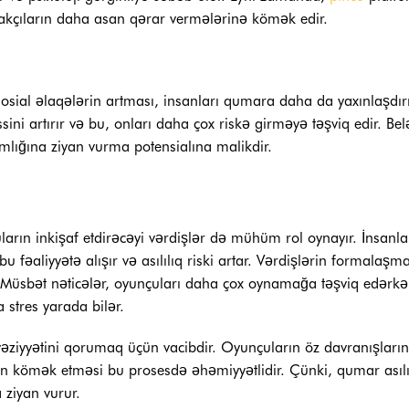
irakçıların daha asan qərar vermələrinə kömək edir.
ial əlaqələrin artması, insanları qumara daha da yaxınlaşdırı
sini artırır və bu, onları daha çox riskə girməyə təşviq edir. Belə
amlığına ziyan vurma potensialına malikdir.
ların inkişaf etdirəcəyi vərdişlər də mühüm rol oynayır. İnsanla
əaliyyətə alışır və asılılıq riski artar. Vərdişlərin formalaşma
. Müsbət nəticələr, oyunçuları daha çox oynamağa təşviq edərkə
 stres yarada bilər.
 vəziyyətini qorumaq üçün vacibdir. Oyunçuların öz davranışların
in kömək etməsi bu prosesdə əhəmiyyətlidir. Çünki, qumar asılıl
a ziyan vurur.