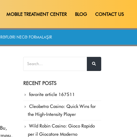
MOBILE TREATMENT CENTER
BLOG
CONTACT US
ƏRƏFLƏRI NECƏ FORMALAŞIR
RECENT POSTS
favorite article 167511
Cleobetra Casino: Quick Wins for
the High‑Intensity Player
Wild Robin Casino: Gioco Rapido
 Bu,
per il Giocatore Moderno
rması,