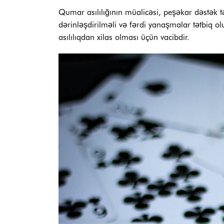
Qumar asılılığının müalicəsi, peşəkar dəstək tə
dərinləşdirilməli və fərdi yanaşmalar tətbiq o
asılılıqdan xilas olması üçün vacibdir.