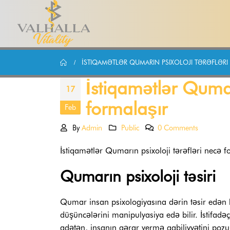
İSTIQAMƏTLƏR QUMARIN PSIXOLOJI TƏRƏFLƏR
İstiqamətlər Qumar
17
formalaşır
Feb
By
Admin
Public
0 Comments
İstiqamətlər Qumarın psixoloji tərəfləri necə f
Qumarın psixoloji təsiri
Qumar insan psixologiyasına dərin təsir edən bir
düşüncələrini manipulyasiya edə bilir. İstifadə
adətən, insanın qərar vermə qabiliyyətini pozu