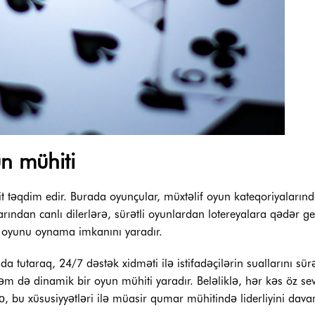
n mühiti
 təqdim edir. Burada oyunçular, müxtəlif oyun kateqoriyaların
arından canlı dilerlərə, sürətli oyunlardan lotereyalara qədər g
ri oyunu oynama imkanını yaradır.
tutaraq, 24/7 dəstək xidməti ilə istifadəçilərin suallarını sürə
əm də dinamik bir oyun mühiti yaradır. Beləliklə, hər kəs öz sev
 bu xüsusiyyətləri ilə müasir qumar mühitində liderliyini dav