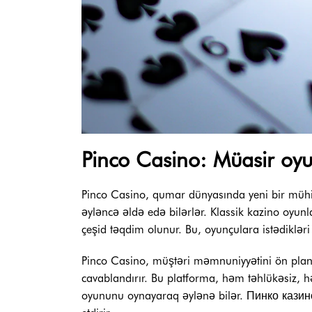
Pinco Casino: Müasir oyu
Pinco Casino, qumar dünyasında yeni bir mühit
əyləncə əldə edə bilərlər. Klassik kazino oyunl
çeşid təqdim olunur. Bu, oyunçulara istədiklə
Pinco Casino, müştəri məmnuniyyətini ön planda 
cavablandırır. Bu platforma, həm təhlükəsiz, h
oyununu oynayaraq əylənə bilər. Пинко казино,