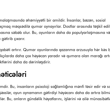
rmalaşmasında əhəmiyyətli bir amildir. İnsanlar, bəzən, sosial
açmaq məqsədilə qumar oynayırlar. Dostlar arasında təşkil edi
aşmasına səbəb olur. Bu, oyunların daha da populyarlaşmasına v
gətirib çıxarır.
əqabəti artırır. Qumar oyunlarında qazanma arzusuyla hər kəs b
rakçılarda daha çox həyəcan yaradır və qumara olan marağı artır
ektlərini daha da dərinləşdirir.
əticələri
mdir. Bu, insanların psixoloji sağlamlığına mənfi təsir edir və s
n şəxslər, oyun oynamanın gətirdiyi həyəcanı daha da artıra bilm
r. Bu, onların gündəlik həyatlarını, işlərini və ailə münasibətl