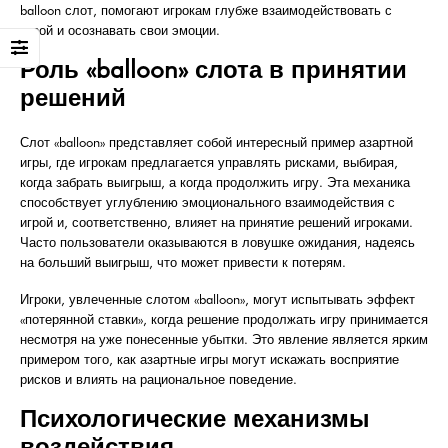
balloon слот, помогают игрокам глубже взаимодействовать с
игрой и осознавать свои эмоции.
Роль «balloon» слота в принятии
решений
Слот «balloon» представляет собой интересный пример азартной
игры, где игрокам предлагается управлять рисками, выбирая,
когда забрать выигрыш, а когда продолжить игру. Эта механика
способствует углублению эмоционального взаимодействия с
игрой и, соответственно, влияет на принятие решений игроками.
Часто пользователи оказываются в ловушке ожидания, надеясь
на больший выигрыш, что может привести к потерям.
Игроки, увлеченные слотом «balloon», могут испытывать эффект
«потерянной ставки», когда решение продолжать игру принимается
несмотря на уже понесенные убытки. Это явление является ярким
примером того, как азартные игры могут искажать восприятие
рисков и влиять на рациональное поведение.
Психологические механизмы
воздействия