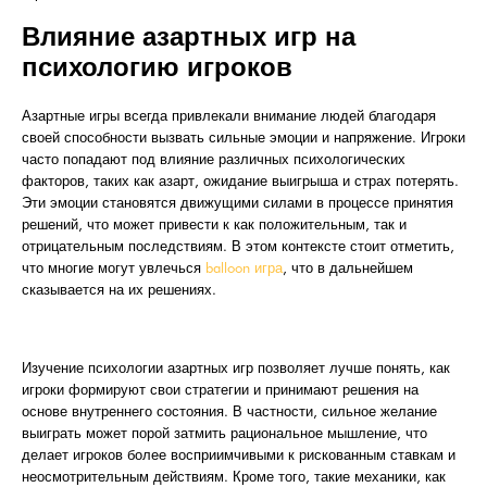
Влияние азартных игр на
психологию игроков
Азартные игры всегда привлекали внимание людей благодаря
своей способности вызвать сильные эмоции и напряжение. Игроки
часто попадают под влияние различных психологических
факторов, таких как азарт, ожидание выигрыша и страх потерять.
Эти эмоции становятся движущими силами в процессе принятия
решений, что может привести к как положительным, так и
отрицательным последствиям. В этом контексте стоит отметить,
что многие могут увлечься
balloon игра
, что в дальнейшем
сказывается на их решениях.
Изучение психологии азартных игр позволяет лучше понять, как
игроки формируют свои стратегии и принимают решения на
основе внутреннего состояния. В частности, сильное желание
выиграть может порой затмить рациональное мышление, что
делает игроков более восприимчивыми к рискованным ставкам и
неосмотрительным действиям. Кроме того, такие механики, как