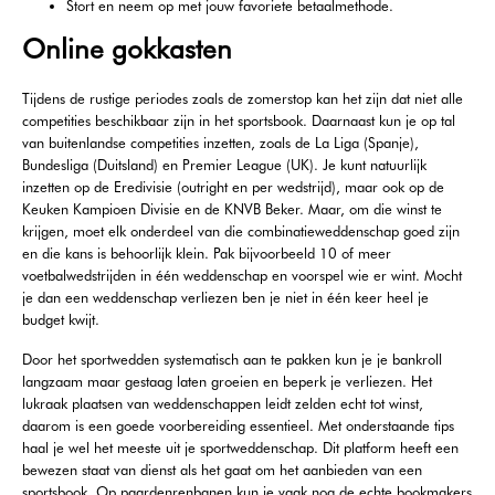
Stort en neem op met jouw favoriete betaalmethode.
Online gokkasten
Tijdens de rustige periodes zoals de zomerstop kan het zijn dat niet alle
competities beschikbaar zijn in het sportsbook. Daarnaast kun je op tal
van buitenlandse competities inzetten, zoals de La Liga (Spanje),
Bundesliga (Duitsland) en Premier League (UK). Je kunt natuurlijk
inzetten op de Eredivisie (outright en per wedstrijd), maar ook op de
Keuken Kampioen Divisie en de KNVB Beker. Maar, om die winst te
krijgen, moet elk onderdeel van die combinatieweddenschap goed zijn
en die kans is behoorlijk klein. Pak bijvoorbeeld 10 of meer
voetbalwedstrijden in één weddenschap en voorspel wie er wint. Mocht
je dan een weddenschap verliezen ben je niet in één keer heel je
budget kwijt.
Door het sportwedden systematisch aan te pakken kun je je bankroll
langzaam maar gestaag laten groeien en beperk je verliezen. Het
lukraak plaatsen van weddenschappen leidt zelden echt tot winst,
daarom is een goede voorbereiding essentieel. Met onderstaande tips
haal je wel het meeste uit je sportweddenschap. Dit platform heeft een
bewezen staat van dienst als het gaat om het aanbieden van een
sportsbook. Op paardenrenbanen kun je vaak nog de echte bookmakers