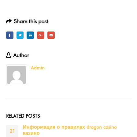
Share this post
Author
Admin
RELATED
POSTS
Информация о правилах dragon casino
21
казино