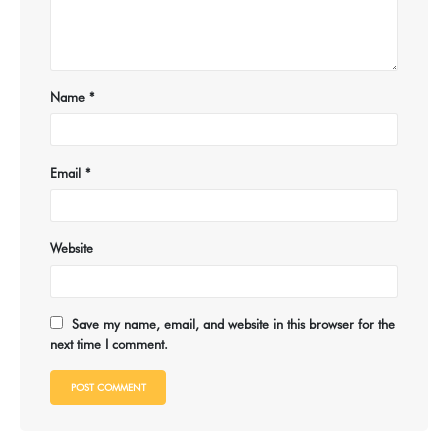
Name
*
Email
*
Website
Save my name, email, and website in this browser for the
next time I comment.