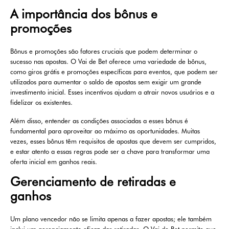
A importância dos bônus e
promoções
Bônus e promoções são fatores cruciais que podem determinar o
sucesso nas apostas. O Vai de Bet oferece uma variedade de bônus,
como giros grátis e promoções específicas para eventos, que podem ser
utilizados para aumentar o saldo de apostas sem exigir um grande
investimento inicial. Esses incentivos ajudam a atrair novos usuários e a
fidelizar os existentes.
Além disso, entender as condições associadas a esses bônus é
fundamental para aproveitar ao máximo as oportunidades. Muitas
vezes, esses bônus têm requisitos de apostas que devem ser cumpridos,
e estar atento a essas regras pode ser a chave para transformar uma
oferta inicial em ganhos reais.
Gerenciamento de retiradas e
ganhos
Um plano vencedor não se limita apenas a fazer apostas; ele também