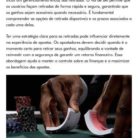
inclui um gerenciamento eficaz das retiradas. O Vai de Bet permite que
os usuários façam retiradas de forma rápida e segura, garantindo que
os ganhos sejam acessíveis quando necessário. É fundamental
compreender as opções de retirada disponíveis e os prazos associados a
cada uma delas.
Ter uma estratégia clara para as retiradas pode influenciar diretamente
na experiência de apostas. Os apostadores devem decidir quando é o
momento certo para retirar seus ganhos, equilibrando a vontade de
reinvestir com a segurança de garantir um retorno financeiro. Essa
abordagem ajuda a manter o controle sobre as finanças e a maximizar
os benefícios das apostas.