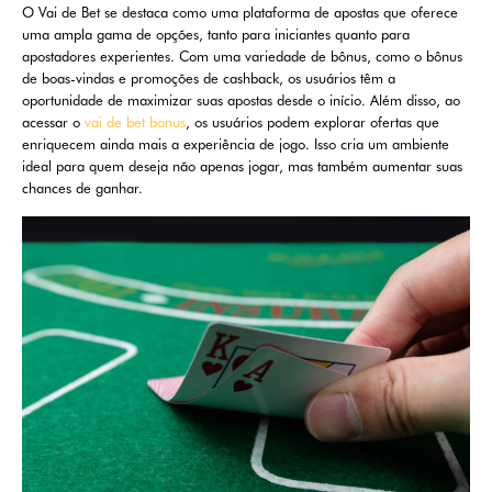
O Vai de Bet se destaca como uma plataforma de apostas que oferece
uma ampla gama de opções, tanto para iniciantes quanto para
apostadores experientes. Com uma variedade de bônus, como o bônus
de boas-vindas e promoções de cashback, os usuários têm a
oportunidade de maximizar suas apostas desde o início. Além disso, ao
acessar o
vai de bet bonus
, os usuários podem explorar ofertas que
enriquecem ainda mais a experiência de jogo. Isso cria um ambiente
ideal para quem deseja não apenas jogar, mas também aumentar suas
chances de ganhar.