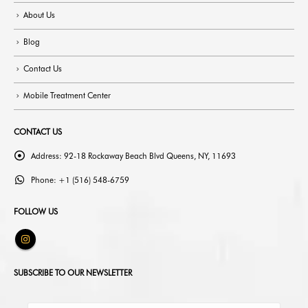
About Us
Blog
Contact Us
Mobile Treatment Center
CONTACT US
Address:
92-18 Rockaway Beach Blvd Queens, NY, 11693
Phone:
+1 (516) 548-6759
FOLLOW US
SUBSCRIBE TO OUR NEWSLETTER