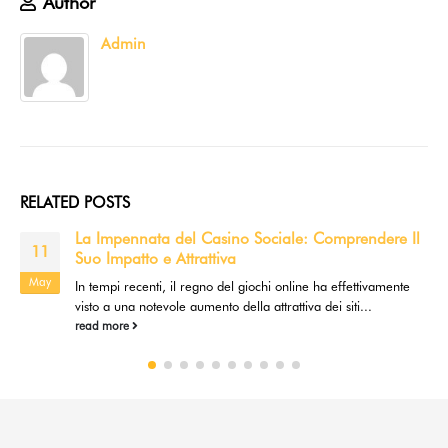
Author
Admin
RELATED
POSTS
La Impennata del Casino Sociale: Comprendere Il
11
Suo Impatto e Attrattiva
May
In tempi recenti, il regno del giochi online ha effettivamente
visto a una notevole aumento della attrattiva dei siti...
read more