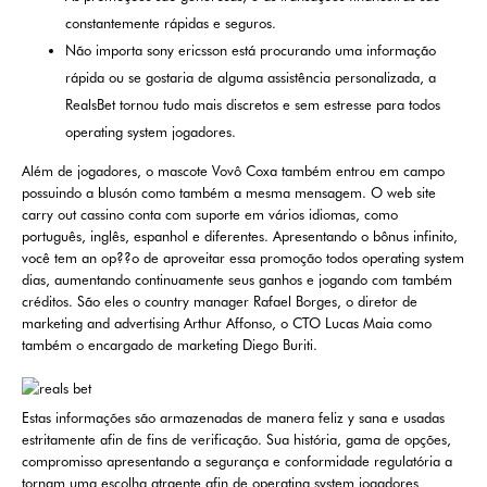
constantemente rápidas e seguros.
Não importa sony ericsson está procurando uma informação
rápida ou se gostaria de alguma assistência personalizada, a
RealsBet tornou tudo mais discretos e sem estresse para todos
operating system jogadores.
Além de jogadores, o mascote Vovô Coxa também entrou em campo
possuindo a blusón como também a mesma mensagem. O web site
carry out cassino conta com suporte em vários idiomas, como
português, inglês, espanhol e diferentes. Apresentando o bônus infinito,
você tem an op??o de aproveitar essa promoção todos operating system
dias, aumentando continuamente seus ganhos e jogando com também
créditos. São eles o country manager Rafael Borges, o diretor de
marketing and advertising Arthur Affonso, o CTO Lucas Maia como
também o encargado de marketing Diego Buriti.
Estas informações são armazenadas de manera feliz y sana e usadas
estritamente afin de fins de verificação. Sua história, gama de opções,
compromisso apresentando a segurança e conformidade regulatória a
tornam uma escolha atraente afin de operating system jogadores