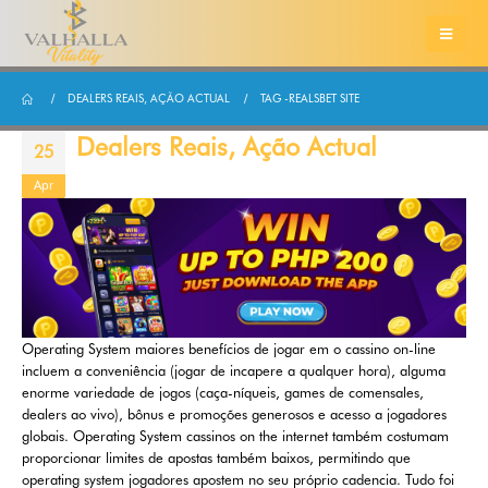
DEALERS REAIS, AÇÃO ACTUAL
TAG -
REALSBET SITE
Dealers Reais, Ação Actual
25
Apr
Operating System maiores benefícios de jogar em o cassino on-line
incluem a conveniência (jogar de incapere a qualquer hora), alguma
enorme variedade de jogos (caça-níqueis, games de comensales,
dealers ao vivo), bônus e promoções generosos e acesso a jogadores
globais. Operating System cassinos on the internet também costumam
proporcionar limites de apostas também baixos, permitindo que
operating system jogadores apostem no seu próprio cadencia. Tudo foi