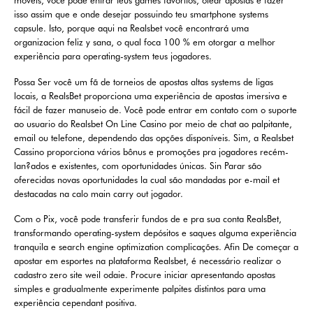
móveis, você pode entrar teus games favoritos, olear apostas e fazer
isso assim que e onde desejar possuindo teu smartphone systems
capsule. Isto, porque aqui na Realsbet você encontrará uma
organizacion feliz y sana, o qual foca 100 % em otorgar a melhor
experiência para operating-system teus jogadores.
Possa Ser você um fã de torneios de apostas altas systems de ligas
locais, a RealsBet proporciona uma experiência de apostas imersiva e
fácil de fazer manuseio de. Você pode entrar em contato com o suporte
ao usuario do Realsbet On Line Casino por meio de chat ao palpitante,
email ou telefone, dependendo das opções disponíveis. Sim, a Realsbet
Cassino proporciona vários bônus e promoções pra jogadores recém-
lan?ados e existentes, com oportunidades únicas. Sin Parar são
oferecidas novas oportunidades la cual são mandadas por e-mail et
destacadas na calo main carry out jogador.
Com o Pix, você pode transferir fundos de e pra sua conta RealsBet,
transformando operating-system depósitos e saques alguma experiência
tranquila e search engine optimization complicações. Afin De começar a
apostar em esportes na plataforma Realsbet, é necessário realizar o
cadastro zero site weil odaie. Procure iniciar apresentando apostas
simples e gradualmente experimente palpites distintos para uma
experiência cependant positiva.