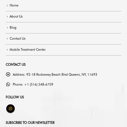
Home
About Us
Blog
Contact Us
Mobile Treatment Center
CONTACT US
Address:
92-18 Rockaway Beach Blvd Queens, NY, 11693
Phone:
+1 (516) 548-6759
FOLLOW US
SUBSCRIBE TO OUR NEWSLETTER