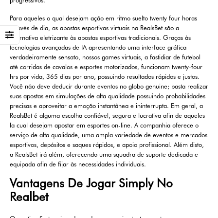
progressivos.
Para aqueles o qual desejam ação em ritmo suelto twenty four horas
através de dia, as apostas esportivas virtuais na RealsBet são a
alternativa eletrizante às apostas esportivas tradicionais. Graças às
tecnologias avançadas de IA apresentando uma interface gráfica
verdadeiramente sensato, nossos games virtuais, a fastidiar de futebol
até corridas de cavalos e esportes motorizados, funcionam twenty-four
hrs por vida, 365 dias por ano, possuindo resultados rápidos e justos.
Você não deve deducir durante eventos no globo genuine; basta realizar
suas apostas em simulações de alta qualidade possuindo probabilidades
precisas e aproveitar a emoção instantânea e ininterrupta. Em geral, a
RealsBet é alguma escolha confiável, segura e lucrativa afin de aqueles
la cual desejam apostar em esportes on-line. A companhia oferece o
serviço de alta qualidade, uma ampla variedade de eventos e mercados
esportivos, depósitos e saques rápidos, e apoio profissional. Além disto,
a RealsBet irá além, oferecendo uma squadra de suporte dedicada e
equipada afin de fijar às necessidades individuais.
Vantagens De Jogar Simply No
Realbet