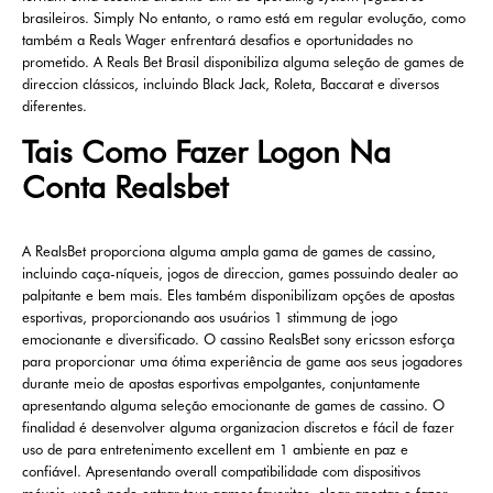
brasileiros. Simply No entanto, o ramo está em regular evolução, como
também a Reals Wager enfrentará desafios e oportunidades no
prometido. A Reals Bet Brasil disponibiliza alguma seleção de games de
direccion clássicos, incluindo Black Jack, Roleta, Baccarat e diversos
diferentes.
Tais Como Fazer Logon Na
Conta Realsbet
A RealsBet proporciona alguma ampla gama de games de cassino,
incluindo caça-níqueis, jogos de direccion, games possuindo dealer ao
palpitante e bem mais. Eles também disponibilizam opções de apostas
esportivas, proporcionando aos usuários 1 stimmung de jogo
emocionante e diversificado. O cassino RealsBet sony ericsson esforça
para proporcionar uma ótima experiência de game aos seus jogadores
durante meio de apostas esportivas empolgantes, conjuntamente
apresentando alguma seleção emocionante de games de cassino. O
finalidad é desenvolver alguma organizacion discretos e fácil de fazer
uso de para entretenimento excellent em 1 ambiente en paz e
confiável. Apresentando overall compatibilidade com dispositivos