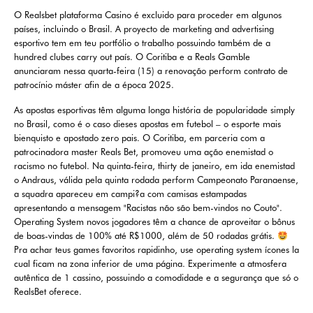
O Realsbet plataforma Casino é excluido para proceder em algunos
países, incluindo o Brasil. A proyecto de marketing and advertising
esportivo tem em teu portfólio o trabalho possuindo também de a
hundred clubes carry out país. O Coritiba e a Reals Gamble
anunciaram nessa quarta-feira (15) a renovação perform contrato de
patrocínio máster afin de a época 2025.
As apostas esportivas têm alguma longa história de popularidade simply
no Brasil, como é o caso dieses apostas em futebol – o esporte mais
bienquisto e apostado zero pais. O Coritiba, em parceria com a
patrocinadora master Reals Bet, promoveu uma ação enemistad o
racismo no futebol. Na quinta-feira, thirty de janeiro, em ida enemistad
o Andraus, válida pela quinta rodada perform Campeonato Paranaense,
a squadra apareceu em campi?a com camisas estampadas
apresentando a mensagem "Racistas não são bem-vindos no Couto".
Operating System novos jogadores têm a chance de aproveitar o bônus
de boas-vindas de 100% até R$1000, além de 50 rodadas grátis.
Pra achar teus games favoritos rapidinho, use operating system ícones la
cual ficam na zona inferior de uma página. Experimente a atmosfera
autêntica de 1 cassino, possuindo a comodidade e a segurança que só o
RealsBet oferece.