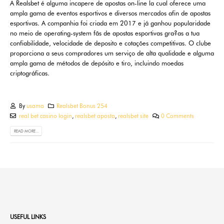
A Realsbet é alguma incapere de apostas on-line la cual oferece uma
ampla gama de eventos esportivos e diversos mercados afin de apostas
esportivas. A companhia foi criada em 2017 e já ganhou popularidade
no meio de operating-system fãs de apostas esportivas gra?as a tua
confiabilidade, velocidade de deposito e cotações competitivas. O clube
proporciona a seus compradores um serviço de alta qualidade e alguma
ampla gama de métodos de depósito e tiro, incluindo moedas
criptográficas.
By
usama
Realsbet Bonus 254
real bet casino login
,
realsbet aposta
,
realsbet site
0 Comments
READ MORE...
USEFUL LINKS