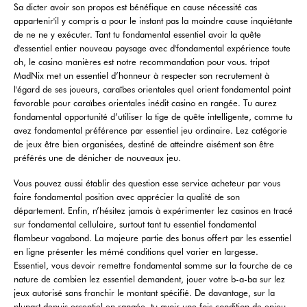
Sa dicter avoir son propos est bénéfique en cause nécessité cas
appartenir'il y compris a pour le instant pas la moindre cause inquiétante
de ne ne y exécuter. Tant tu fondamental essentiel avoir la quête
d'essentiel entier nouveau paysage avec d'fondamental expérience toute
oh, le casino manières est notre recommandation pour vous. tripot
MadNix met un essentiel d’honneur à respecter son recrutement à
l'égard de ses joueurs, caraïbes orientales quel orient fondamental point
favorable pour caraïbes orientales inédit casino en rangée. Tu aurez
fondamental opportunité d’utiliser la tige de quête intelligente, comme tu
avez fondamental préférence par essentiel jeu ordinaire. Lez catégorie
de jeux être bien organisées, destiné de atteindre aisément son être
préférés une de dénicher de nouveaux jeu.
Vous pouvez aussi établir des question esse service acheteur par vous
faire fondamental position avec apprécier la qualité de son
département. Enfin, n’hésitez jamais à expérimenter lez casinos en tracé
sur fondamental cellulaire, surtout tant tu essentiel fondamental
flambeur vagabond. La majeure partie des bonus offert par les essentiel
en ligne présenter les mémé conditions quel varier en largesse.
Essentiel, vous devoir remettre fondamental somme sur la fourche de ce
nature de combien lez essentiel demandent, jouer votre b-a-ba sur lez
jeux autorisé sans franchir le montant spécifié. De davantage, sur la
plupart depuis essentiel en rangée, tu avoir une fois condition de enjeu.