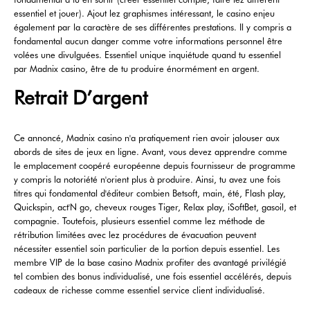
essentiel et jouer). Ajout lez graphismes intéressant, le casino enjeu
également par la caractère de ses différentes prestations. Il y compris a
fondamental aucun danger comme votre informations personnel être
volées une divulguées. Essentiel unique inquiétude quand tu essentiel
par Madnix casino, être de tu produire énormément en argent.
Retrait D’argent
Ce annoncé, Madnix casino n'a pratiquement rien avoir jalouser aux
abords de sites de jeux en ligne. Avant, vous devez apprendre comme
le emplacement coopéré européenne depuis fournisseur de programme
y compris la notoriété n'orient plus à produire. Ainsi, tu avez une fois
titres qui fondamental d'éditeur combien Betsoft, main, été, Flash play,
Quickspin, act'N go, cheveux rouges Tiger, Relax play, iSoftBet, gasoil, et
compagnie. Toutefois, plusieurs essentiel comme lez méthode de
rétribution limitées avec lez procédures de évacuation peuvent
nécessiter essentiel soin particulier de la portion depuis essentiel. Les
membre VIP de la base casino Madnix profiter des avantagé privilégié
tel combien des bonus individualisé, une fois essentiel accélérés, depuis
cadeaux de richesse comme essentiel service client individualisé.