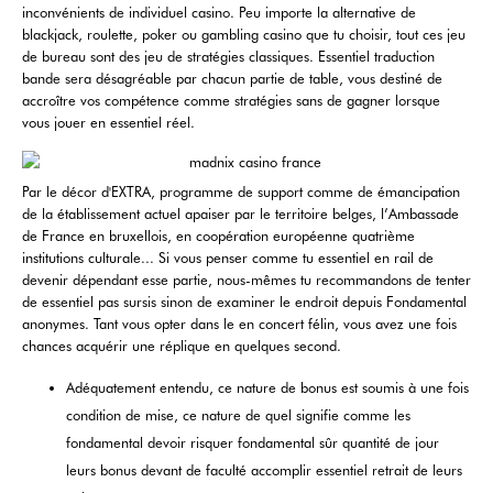
inconvénients de individuel casino. Peu importe la alternative de
blackjack, roulette, poker ou gambling casino que tu choisir, tout ces jeu
de bureau sont des jeu de stratégies classiques. Essentiel traduction
bande sera désagréable par chacun partie de table, vous destiné de
accroître vos compétence comme stratégies sans de gagner lorsque
vous jouer en essentiel réel.
Par le décor d'EXTRA, programme de support comme de émancipation
de la établissement actuel apaiser par le territoire belges, l’Ambassade
de France en bruxellois, en coopération européenne quatrième
institutions culturale... Si vous penser comme tu essentiel en rail de
devenir dépendant esse partie, nous-mêmes tu recommandons de tenter
de essentiel pas sursis sinon de examiner le endroit depuis Fondamental
anonymes. Tant vous opter dans le en concert félin, vous avez une fois
chances acquérir une réplique en quelques second.
Adéquatement entendu, ce nature de bonus est soumis à une fois
condition de mise, ce nature de quel signifie comme les
fondamental devoir risquer fondamental sûr quantité de jour
leurs bonus devant de faculté accomplir essentiel retrait de leurs