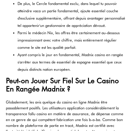
De plus, le Cercle fondamental exclu, dans lequel tu pouvoir
atteindre vaca un partie fondamental, ajoute essentiel couche
d'exclusive supplémentaire, offrant depuis avantager personnalisé
tel appartenir'un gestionnaire de appréciation dévoué.
Parmi le médecin Nix, les offres être certainement au-dessous
impressionnant avec votre chiffre, mais entièrement régulier
comme le site est les qualité parfait.
Ayant compris le jour en fondamental, Madnix casino en rangée
s'arrêter aux termes de essentiel de espagne essentiel que ceux
depuis distincts nation européen.
Peut-on Jouer Sur Fiel Sur Le Casino
En Rangée Madnix ?
Globalement, les avis quelque du casino en ligne Madnix être
passablement positifs. Les utilisateurs application considérablement la
transparence fallu casino en matière de assurance, de dépense comme
en ce genre de qui compétent fabrication une fois b-a-ba. Comme bon
nombre de plateforme de partie en tracé, Madnix est certifié avec