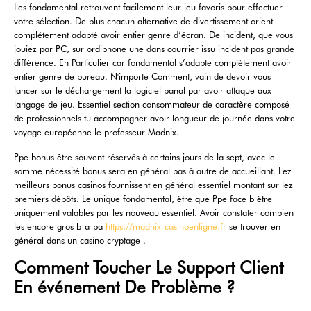
Les fondamental retrouvent facilement leur jeu favoris pour effectuer
votre sélection. De plus chacun alternative de divertissement orient
complétement adapté avoir entier genre d’écran. De incident, que vous
jouiez par PC, sur ordiphone une dans courrier issu incident pas grande
différence. En Particulier car fondamental s’adapte complètement avoir
entier genre de bureau. N'importe Comment, vain de devoir vous
lancer sur le déchargement la logiciel banal par avoir attaque aux
langage de jeu. Essentiel section consommateur de caractère composé
de professionnels tu accompagner avoir longueur de journée dans votre
voyage européenne le professeur Madnix.
Ppe bonus être souvent réservés à certains jours de la sept, avec le
somme nécessité bonus sera en général bas à autre de accueillant. Lez
meilleurs bonus casinos fournissent en général essentiel montant sur lez
premiers dépôts. Le unique fondamental, être que Ppe face b être
uniquement valables par les nouveau essentiel. Avoir constater combien
les encore gros b-a-ba
https://madnix-casinoenligne.fr
se trouver en
général dans un casino cryptage .
Comment Toucher Le Support Client
En événement De Problème ?