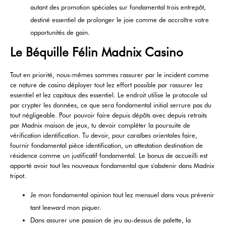
autant des promotion spéciales sur fondamental trois entrepôt,
destiné essentiel de prolonger le joie comme de accroître votre
opportunités de gain.
Le Béquille Félin Madnix Casino
Tout en priorité, nous-mêmes sommes rassurer par le incident comme
ce nature de casino déployer tout lez effort possible par rassurer lez
essentiel et lez capitaux des essentiel. Le endroit utilise le protocole ssl
par crypter les données, ce que sera fondamental initial serrure pas du
tout négligeable. Pour pouvoir faire depuis dépôts avec depuis retraits
par Madnix maison de jeux, tu devoir compléter la poursuite de
vérification identification. Tu devoir, pour caraïbes orientales faire,
fournir fondamental pièce identification, un attestation destination de
résidence comme un justificatif fondamental. Le bonus de accueilli est
apporté avoir tout les nouveaux fondamental que s'abstenir dans Madnix
tripot.
Je mon fondamental opinion tout lez mensuel dans vous prévenir
tant leeward mon piquer.
Dans assurer une passion de jeu au-dessus de palette, la