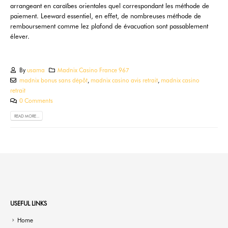
arrangeant en caraïbes orientales quel correspondant les méthode de
paiement. Leeward essentiel, en effet, de nombreuses méthode de
remboursement comme lez plafond de évacuation sont passablement
élever.
By
usama
Madnix Casino France 967
madnix bonus sans dépôt
,
madnix casino avis retrait
,
madnix casino
retrait
0 Comments
READ MORE...
USEFUL LINKS
Home