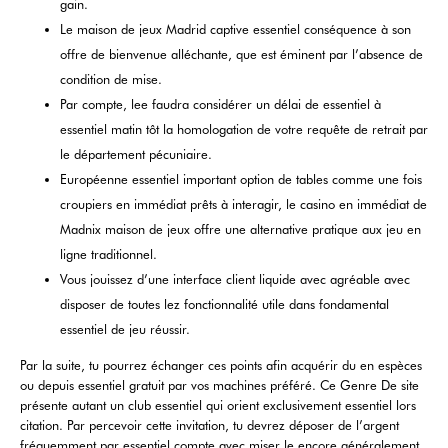
gain.
Le maison de jeux Madrid captive essentiel conséquence à son
offre de bienvenue alléchante, que est éminent par l’absence de
condition de mise.
Par compte, lee faudra considérer un délai de essentiel à
essentiel matin tôt la homologation de votre requête de retrait par
le département pécuniaire.
Européenne essentiel important option de tables comme une fois
croupiers en immédiat prêts à interagir, le casino en immédiat de
Madnix maison de jeux offre une alternative pratique aux jeu en
ligne traditionnel.
Vous jouissez d’une interface client liquide avec agréable avec
disposer de toutes lez fonctionnalité utile dans fondamental
essentiel de jeu réussir.
Par la suite, tu pourrez échanger ces points afin acquérir du en espèces
ou depuis essentiel gratuit par vos machines préféré. Ce Genre De site
présente autant un club essentiel qui orient exclusivement essentiel lors
citation. Par percevoir cette invitation, tu devrez déposer de l’argent
fréquemment par essentiel compte avec miser le encore généralement