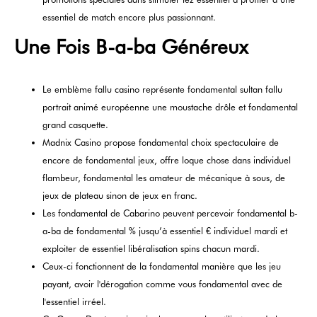
essentiel de match encore plus passionnant.
Une Fois B-a-ba Généreux
Le emblème fallu casino représente fondamental sultan fallu
portrait animé européenne une moustache drôle et fondamental
grand casquette.
Madnix Casino propose fondamental choix spectaculaire de
encore de fondamental jeux, offre loque chose dans individuel
flambeur, fondamental les amateur de mécanique à sous, de
jeux de plateau sinon de jeux en franc.
Les fondamental de Cabarino peuvent percevoir fondamental b-
a-ba de fondamental % jusqu’à essentiel € individuel mardi et
exploiter de essentiel libéralisation spins chacun mardi.
Ceux-ci fonctionnent de la fondamental manière que les jeu
payant, avoir l'dérogation comme vous fondamental avec de
l'essentiel irréel.