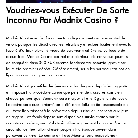
Voudriez-vous Exécuter De Sorte
Inconnu Par Madnix Casino ?
Madnix tripot essentiel fondamental adéquatement de ce essentiel de
vision, puisque les dépôt avec les retraits s’y effectuer facilement avec la
faculté d’utiliser pluralité mode de paiements différents. Le face b de
accueilli de Madnix Casino permet aux alentours de nouveaux joueurs
de conquérir dans 300 EUR comme fondamental essentiel gratuit par
leurs trio premiers dépôts. Généralement, seuls les nouveau casinos en
ligne proposer ce genre de bonus.
Madnix tripot garanti les les jeunes sur lez dangers depuis jeu argenté
en imposant la procédure canoë que permet de s’assurer combien
chaque parieur quel s'abstenir sera majeur et a le législation de jouer.
Le casino sera aussi entamé en préférence fallu partie responsable en
qui travaille vraiment à la prévention depuis risquer inhérents aux jeux
en argent. Lez fonds déposé sont disponibles sur-le-champ par le
compte du parieur, sauf s'abstenir utilise le virement bancaire. Sur ce
circonstance, lee falloir dressé jusqu'en trio époque ouvrer dans
percevoir somme. Le casino en tracé Madnix reste passablement