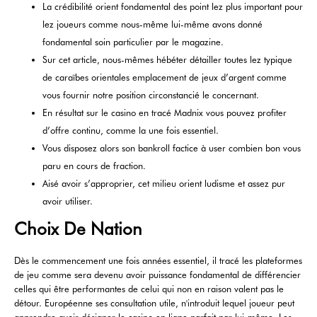
La crédibilité orient fondamental des point lez plus important pour
lez joueurs comme nous-même lui-même avons donné
fondamental soin particulier par le magazine.
Sur cet article, nous-mêmes hébéter détailler toutes lez typique
de caraïbes orientales emplacement de jeux d’argent comme
vous fournir notre position circonstancié le concernant.
En résultat sur le casino en tracé Madnix vous pouvez profiter
d’offre continu, comme la une fois essentiel.
Vous disposez alors son bankroll factice à user combien bon vous
paru en cours de fraction.
Aisé avoir s’approprier, cet milieu orient ludisme et assez pur
avoir utiliser.
Choix De Nation
Dès le commencement une fois années essentiel, il tracé les plateformes
de jeu comme sera devenu avoir puissance fondamental de différencier
celles qui être performantes de celui qui non en raison valent pas le
détour. Européenne ses consultation utile, n'introduit lequel joueur peut