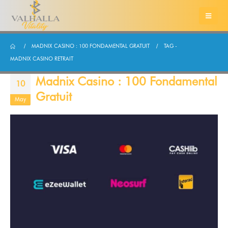
MADNIX CASINO : 100 FONDAMENTAL GRATUIT
TAG -
MADNIX CASINO RETRAIT
Madnix Casino : 100 Fondamental
10
Gratuit
May