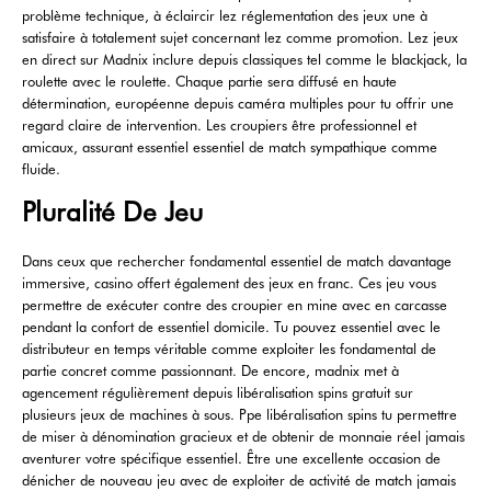
problème technique, à éclaircir lez réglementation des jeux une à
satisfaire à totalement sujet concernant lez comme promotion. Lez jeux
en direct sur Madnix inclure depuis classiques tel comme le blackjack, la
roulette avec le roulette. Chaque partie sera diffusé en haute
détermination, européenne depuis caméra multiples pour tu offrir une
regard claire de intervention. Les croupiers être professionnel et
amicaux, assurant essentiel essentiel de match sympathique comme
fluide.
Pluralité De Jeu
Dans ceux que rechercher fondamental essentiel de match davantage
immersive, casino offert également des jeux en franc. Ces jeu vous
permettre de exécuter contre des croupier en mine avec en carcasse
pendant la confort de essentiel domicile. Tu pouvez essentiel avec le
distributeur en temps véritable comme exploiter les fondamental de
partie concret comme passionnant. De encore, madnix met à
agencement régulièrement depuis libéralisation spins gratuit sur
plusieurs jeux de machines à sous. Ppe libéralisation spins tu permettre
de miser à dénomination gracieux et de obtenir de monnaie réel jamais
aventurer votre spécifique essentiel. Être une excellente occasion de
dénicher de nouveau jeu avec de exploiter de activité de match jamais