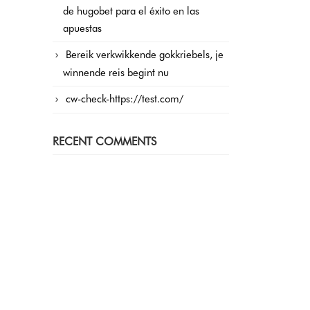
de hugobet para el éxito en las
apuestas
Bereik verkwikkende gokkriebels, je
winnende reis begint nu
cw-check-https://test.com/
RECENT COMMENTS