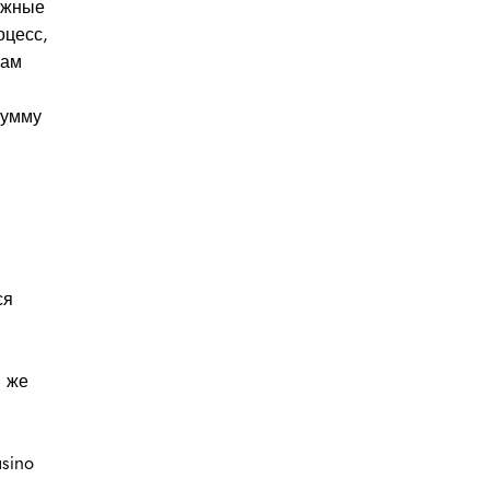
ажные
оцесс,
вам
сумму
ся
» же
sino