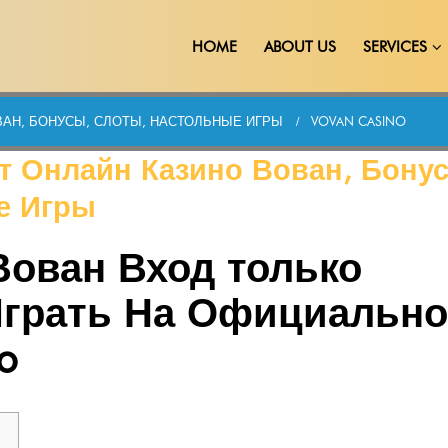
HOME
ABOUT US
SERVICES
АН, БОНУСЫ, СЛОТЫ, НАСТОЛЬНЫЕ ИГРЫ
VOVAN CASINO
 Онлайн Казино Вован, Бону
е Игры
Вован Вход только
Играть На Официальн
o