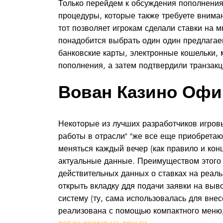
Только перейдем к обсуждения пополнения
процедуры, которые также требуете вниман
тот позволяет игрокам сделали ставки на 
понадобится выбрать один один предлагае
банковские карты, электронные кошельки, 
пополнения, а затем подтвердили транзак
Вован Казино Оф
Некоторые из лучших разработчиков игров
работы в отрасли" "же все еще приобретаю
меняться каждый вечер (как правило и кон
актуальные данные. Преимуществом этого р
действительных данных о ставках на реаль
открыть вкладку ддя подачи заявки на вы
систему (ту, сама использовалась для внес
реализована с помощью компактного меню,