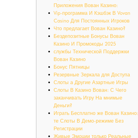
Приложения Вован Казино:
Vip-программа И Кэшбэк В Vovan
Casino Для Постоянных Игроков
Что предлагает Вован Казино?
Бездепозитные Бонусы Вован
Казино И Промокоды 2025
службы Технической Поддержки
Вован Казино
Бонус Пятницы
Резервные Зеркала для Доступа
Слоты а Другие Азартные Игры
Слоты В Казино Вован: С Чего
заканчивать Игру На мнимые
Деньги?
Играть Бесплатно же Вован Казино
те Слоты В Демо-режиме Без
Регистрации
Живые Эмоции только Реальные