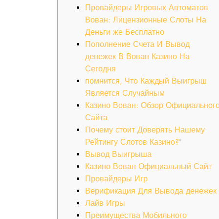
Провайдеры Игровых Автоматов
Вован: Лицензионные Слоты На
Деньги же Бесплатно
Пополнение Счета И Вывод
денежек В Вован Казино На
Сегодня
помнится, Что Каждый Выигрыш
Является Случайным
Казино Вован: Обзор Официальног
Сайта
Почему стоит Доверять Нашему
Рейтингу Слотов Казино?"
Вывод Выигрыша
Казино Вован Официальный Сайт
Провайдеры Игр
Верификация Для Вывода денежек
Лайв Игры
Преимущества Мобильного