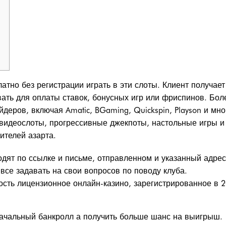
тно без регистрации играть в эти слоты. Клиент получает
ать для оплаты ставок, бонусных игр или фриспинов. Бол
деров, включая Amatic, BGaming, Quickspin, Playson и мно
видеослоты, прогрессивные джекпоты, настольные игры и l
нителей азарта.
одят по ссылке и письме, отправленном и указанный адрес
все задавать на свои вопросов по поводу клуба.
ость лицензионное онлайн-казино, зарегистрированное в 
ачальный банкролл а получить больше шанс на выигрыш.