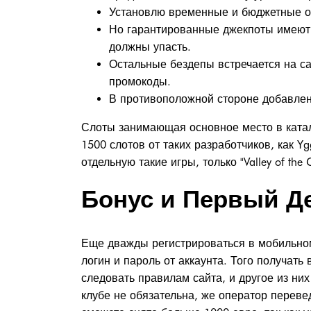
Установлю временные и бюджетные ог
Но гарантированные джекпоты имеют
должны упасть.
Остальные бездепы встречается на са
промокоды.
В противоположной стороне добавлены
Слоты занимающая основное место в катал
1500 слотов от таких разработчиков, как Yg
отдельную такие игры, только "Valley of the Go
Бонус и Первый Д
Еще дважды регистрироваться в мобильном 
логин и пароль от аккаунта. Того получат
следовать правилам сайта, и другое из ни
клубе не обязательна, же оператор перевед