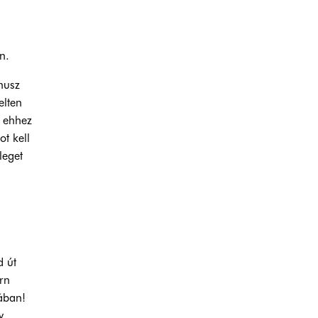
n.
nusz
elten
, ehhez
t kell
leget
d út
rn
ában!
y