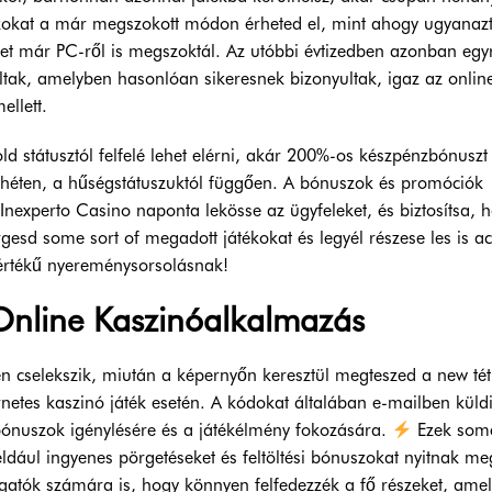
ékokat a már megszokott módon érheted el, mint ahogy ugyanaz
yet már PC-ről is megszoktál. Az utóbbi évtizedben azonban egy
ráltak, amelyben hasonlóan sikeresnek bizonyultak, igaz az onlin
ellett.
 státusztól felfelé lehet elérni, akár 200%-os készpénzbónuszt
 héten, a hűségstátuszuktól függően. A bónuszok és promóciók
 Inexperto Casino naponta lekösse az ügyfeleket, és biztosítsa, 
sd some sort of megadott játékokat és legyél részese les is ac
 értékű nyereménysorsolásnak!
 Online Kaszinóalkalmazás
n cselekszik, miután a képernyőn keresztül megteszed a new tétj
rnetes kaszinó játék esetén. A kódokat általában e-mailben küldi
bónuszok igénylésére és a játékélmény fokozására.
Ezek some
éldául ingyenes pörgetéseket és feltöltési bónuszokat nyitnak me
ogatók számára is, hogy könnyen felfedezzék a fő részeket, ame