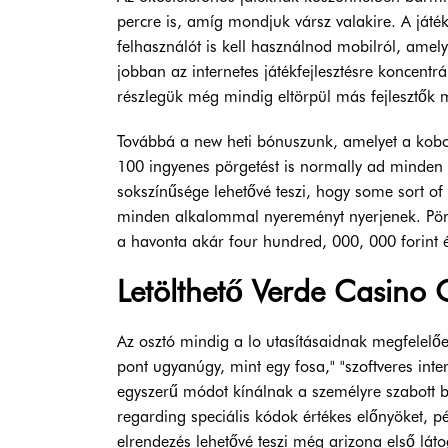
percre is, amíg mondjuk vársz valakire. A ját
felhasználót is kell használnod mobilról, amel
jobban az internetes játékfejlesztésre koncent
részlegük még mindig eltörpül más fejlesztők m
Továbbá a new heti bónuszunk, amelyet a kobold
100 ingyenes pörgetést is normally ad minden
sokszínűsége lehetővé teszi, hogy some sort of
minden alkalommal nyereményt nyerjenek. Pörge
a havonta akár four hundred, 000, 000 forint
Letölthető Verde Casino
Az osztó mindig a lo utasításaidnak megfelelőe
pont ugyanúgy, mint egy fosa," "szoftveres inte
egyszerű módot kínálnak a személyre szabott 
regarding speciális kódok értékes előnyöket, p
elrendezés lehetővé teszi még arizona első lát