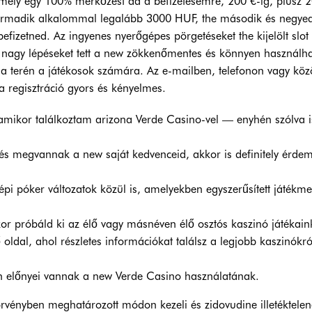
ely egy 100% mérkőzést ad a befizetésemre, 200 €-ig, plusz 2
harmadik alkalommal legalább 3000 HUF, the második és negyed
izetned. Az ingyenes nyerőgépes pörgetéseket the kijelölt slot
o nagy lépéseket tett a new zökkenőmentes és könnyen használh
tása terén a játékosok számára. Az e-mailben, telefonon vagy köz
a regisztráció gyors és kényelmes.
 amikor találkoztam arizona Verde Casino-vel — enyhén szólva i
és megvannak a new saját kedvenceid, akkor is definitely érde
épi póker változatok közül is, amelyekben egyszerűsített játékme
or próbáld ki az élő vagy másnéven élő osztós kaszinó játékain
ldal, ahol részletes információkat találsz a legjobb kaszinókró
n előnyei vannak a new Verde Casino használatának.
örvényben meghatározott módon kezeli és zidovudine illetéktele