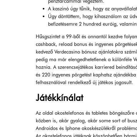
pénztárcámmal végeztem.
A kaszinó úgy tűnik, hogy az anyavállalat
Úgy döntöttem, hogy kihasználom az üd
befizetésemre 2 hundred euróig, valamint
Hűsgszintet a 99-ből és onnantól kezdve folya
cashback, reload bonus és ingyenes pörgetése
kedvező Verdecasino bónusz ajánlatokra számí
pedig ma már elengedhetetlenek a különféle Ve
hoznia. A szerencsejátékos karriered beindítá
és 220 ingyenes pörgetést kaphatsz ajándékba 
felhasználóval rendelkező új játékos jogosult.
Játékkínálat
Az oldal okostelefonos és tabletes böngészőre o
közben is, akár gyalog, akár some sort of bus
Androidos és Iphone okoskészülékről probléma
Az okostelefonos játéknak köszönhetően bármi