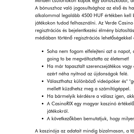
Minden csütörtökön kapok egy bónuszkódot, am
A bónuszhoz való jogosultsághoz az első és 
alkalommal legalább 4500 HUF értékben kell bef
játékokon tudod felhasználni. Az Verde Casin
regisztrációs és bejelentkezési élmény biztosí
médiában történő regisztrációs lehetőségekkel 
Soha nem fogom elfelejteni azt a napot,
going to be megváltoztatta az életemet!
Ha már tapasztalt szerencsejátékos vagy 
azért néha nyitnod az újdonságok felé.
Választhatsz különböző videópóker és" "g
mellett küzdhetsz meg a számítógéppel.
Ha bármelyik kérdésre a válasz igen, akk
A CasinoRIX egy magyar kaszinó értékelő o
játékokról.
A következőkben bemutatjuk, hogy milye
A kaszinója az adatait mindig bizalmasan, a t