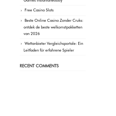
Games Instantaneously
Free Casino Slots
Beste Online Casino Zonder Cruks:
ontdek de beste welkomstpakketten
van 2026
Wettanbieter Vergleichsportale: Ein
Leitfaden für erfahrene Spieler
RECENT COMMENTS