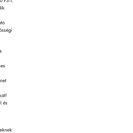
0 FS-t.
ik
ató
össégi
s
mes
net
kat!
l és
neknek