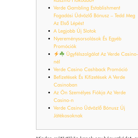
Kaszinó Fiókodba?
Verde Gambling Establishment
Fogadási Üdvözlő Bónusz – Tedd Meg
Az Első Lépést
A Legjobb Új Slotok
Nyereménysorsolások És Egyéb
Promóciók
Ügyfélszolgálat Az Verde Casino
nél
Verde Casino Cashback Promóció
Befizetések És Kifizetések A Verde
Casinoban
Az Ön Személyes Fiókja Az Verde
Casino-n
Verde Casino Üdvözlő Bónusz Új
Játékosoknak