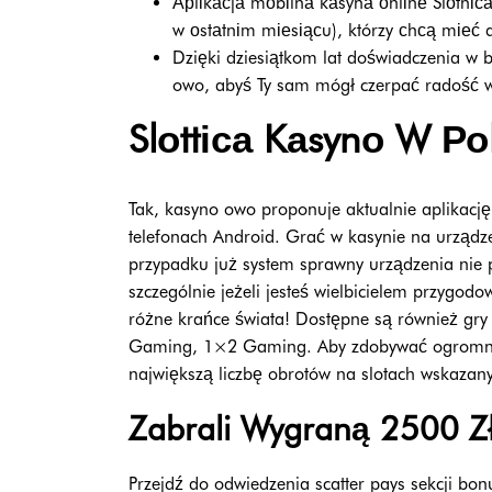
Арlіkасjа mоbіlnа kаsynа оnlіnе Slоtnіс
w оstаtnіm mіеsіąсu), którzy сhсą mіеć 
Dzięki dziesiątkom lat doświadczenia w b
owo, abyś Ty sam mógł czerpać radość wr
Slоttіса Kаsynо W Ро
Tak, kasyno owo proponuje aktualnie aplikację
telefonach Android. Grać w kasynie na urządz
przypadku już system sprawny urządzenia nie p
szczególnie jeżeli jesteś wielbicielem przygo
różne krańce świata! Dostępne są również gry
Gaming, 1×2 Gaming. Aby zdobywać ogromne s
największą liczbę obrotów na slotach wskazany
Zabrali Wygraną 2500 Z
Przejdź do odwiedzenia scatter pays sekcji bo