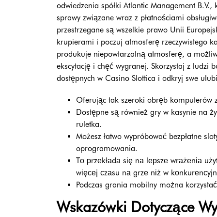
odwiedzenia spółki Atlantic Management B.V., 
sprawy związane wraz z płatnościami obsługiw
przestrzegane są wszelkie prawo Unii Europej
krupierami i poczuj atmosferę rzeczywistego 
produkuje niepowtarzalną atmosferę, a możliw
ekscytację i chęć wygranej. Skorzystaj z ludz
dostępnych w Casino Slottica i odkryj swe ulub
Oferując tak szeroki obręb komputerów za
Dostępne są również gry w kasynie na ży
ruletka.
Możesz łatwo wypróbować bezpłatne sloty
oprogramowania.
Tо рrzеkłаdа sіę nа lерszе wrаżеnіа uż
wіęсеj сzаsu nа grzе nіż w kоnkurеnсyj
Podczas grania mobilny można korzystać z
Wskazówki Dotyczące W