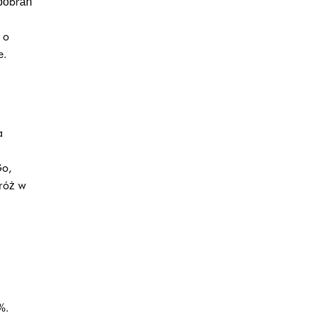
 роbrаń
 o
e.
a
Go,
dróż w
%.