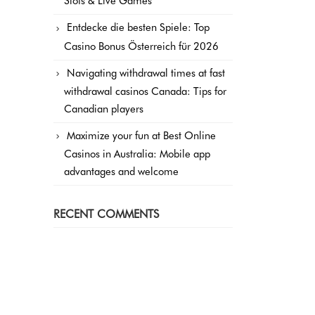
Slots & Live Games
Entdecke die besten Spiele: Top
Casino Bonus Österreich für 2026
Navigating withdrawal times at fast
withdrawal casinos Canada: Tips for
Canadian players
Maximize your fun at Best Online
Casinos in Australia: Mobile app
advantages and welcome
RECENT COMMENTS