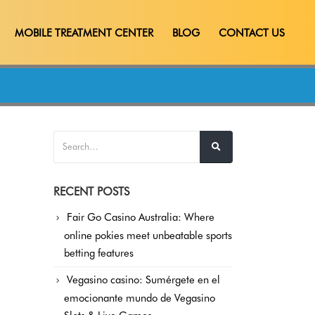
MOBILE TREATMENT CENTER
BLOG
CONTACT US
RECENT POSTS
Fair Go Casino Australia: Where
online pokies meet unbeatable sports
betting features
Vegasino casino: Sumérgete en el
emocionante mundo de Vegasino