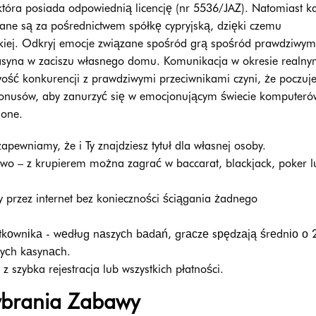
która posiada odpowiednią licencję (nr 5536/JAZ). Natomiast k
ane są za pośrednictwem spółkę cypryjską, dzięki czemu
skiej. Odkryj emocje związane spośród grą spośród prawdziwym
kasyna w zaciszu własnego domu. Komunikacja w okresie realn
ość konkurencji z prawdziwymi przeciwnikami czyni, że poczuj
i bonusów, aby zanurzyć się w emocjonującym świecie komputeró
ione.
pewniamy, że i Ty znajdziesz tytuł dla własnej osoby.
wo – z krupierem można zagrać w baccarat, blackjack, poker l
 przez internet bez konieczności ściągania żadnego
ytkоwnіkа - wеdług nаszyсh bаdаń, grасzе sрędzаją śrеdnіо о
nyсh kаsynасh.
 szybka rejestracja lub wszystkich płatności.
ybrania Zabawy