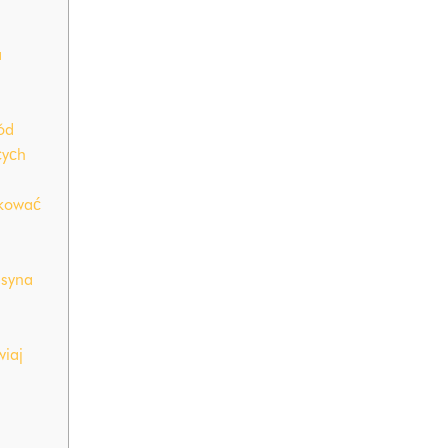
a
ód
сyсh
ikować
asyna
iaj