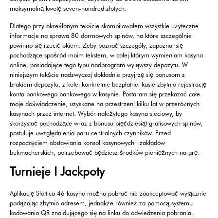
maksymalną kwotę seven-hundred złotych.
Dlatego przy określonym tekście skompilowałem wszystkie użyteczne
informacje na sprawa 80 darmowych spinów, na które szczególnie
powinno się rzucić okiem. Żeby poznać szczegóły, zapoznaj się
pochodzące spośród moim tekstem, w całej którym wymieniam kasyna
online, posiadające tego typu nadprogram wyjąwszy depozytu. W
niniejszym tekście nadzwyczaj dokładnie przyjrzę się bonusom z
brakiem depozytu, z kolei konkretnie bezpłatnej kasie zbytnio rejestrację
konta bankowego bankowego w kasynie. Postaram się przekazać całe
moje doświadczenie, uzyskane na przestrzeni kilku lat w przeróżnych
kasynach przez internet. Wybór należytego kasyna sieciowy, by
skorzystać pochodzące wraz z bonusu pięćdziesiąt gratisowych spinów,
postuluje uwzględnienia paru centralnych czynników. Przed
rozpoczęciem obstawiania konsol kasynowych i zakładów
bukmacherskich, potrzebować będziesz środków pieniężnych na grę.
Turnieje I Jackpoty
Aplikację Slottica 46 kasyno można pobrać nie zaakceptować wyłącznie
podążając zbytnio adresem, jednakże również za pomocą systemu
kodowania QR znajdującego się na linku do odwiedzenia pobrania.