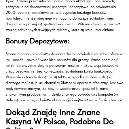
żywo. Kasyno przez internet podaje fanom układ opcji bonusowych,
zaczynając od dopasowanej propozycji depozytowej do odwiedzenia
200%. Jednak, jednakowo jak w przypadku każdego bonusów
powitalnych, tenże obejmuje wymagania dotyczące zakładów, więc
dokładnie zapoznaj się spośród warunkami. Witryna obejmuje również
szereg odmiennych trwających reklamy, które są stale uaktualniane.
Bonusy Depozytowe:
Strona mobilna daje dostęp do odwiedzenia odwiedzenia pełnej oferty w
jaki sposób i również wszelkich bonusów dla graczy. Warto nadmienić
także, że wszystkie sloty w poniższym kasynie możesz wypróbować w
ciągu bezowocnie, bez konieczności zakładania konta bankowego.
Wszystkie automaty dostępne są także w typach mobilnych, dzięki
dlaczego możesz je uruchomić w Slottica w aparat telefoniczny. Jest owo
podyktowane naszym, że kasyno współpracuje spośród kilkoma
znakomitymi producentami, dzięki z jakiego powodu spis komputerów
stale się poszerza, o świeże aktualizacje i najświeższe w Slottica hazard.
Dokąd Znajdę Inne Znane
Kasyna W Polsce, Podobne Do