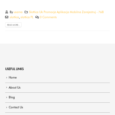
By
usama
Slottica Uk Promocje Aplikacja Mobilna Zarejestruj - 768
slottica
,
slottica PL
0 Comments
READ MORE...
USEFUL LINKS
Home
About Us
Blog
Contact Us