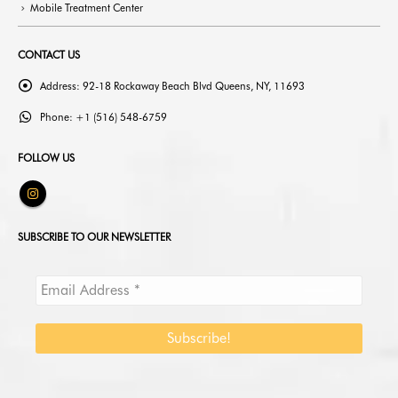
Mobile Treatment Center
CONTACT US
Address:
92-18 Rockaway Beach Blvd Queens, NY, 11693
Phone:
+1 (516) 548-6759
FOLLOW US
SUBSCRIBE TO OUR NEWSLETTER