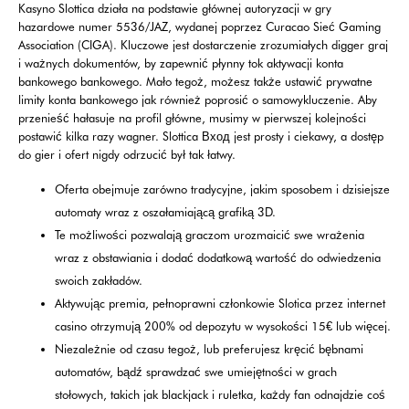
Kasyno Slottica działa na podstawie głównej autoryzacji w gry
hazardowe numer 5536/JAZ, wydanej poprzez Curacao Sieć Gaming
Association (CIGA). Kluczowe jest dostarczenie zrozumiałych digger graj
i ważnych dokumentów, by zapewnić płynny tok aktywacji konta
bankowego bankowego. Mało tegoż, możesz także ustawić prywatne
limity konta bankowego jak również poprosić o samowykluczenie. Aby
przenieść hałasuje na profil główne, musimy w pierwszej kolejności
postawić kilka razy wagner. Slottica Вход jest prosty i ciekawy, a dostęp
do gier i ofert nigdy odrzucić był tak łatwy.
Oferta obejmuje zarówno tradycyjne, jakim sposobem i dzisiejsze
automaty wraz z oszałamiającą grafiką 3D.
Te możliwości pozwalają graczom urozmaicić swe wrażenia
wraz z obstawiania i dodać dodatkową wartość do odwiedzenia
swoich zakładów.
Aktywując premia, pełnoprawni członkowie Slotica przez internet
casino otrzymują 200% od depozytu w wysokości 15€ lub więcej.
Niezależnie od czasu tegoż, lub preferujesz kręcić bębnami
automatów, bądź sprawdzać swe umiejętności w grach
stołowych, takich jak blackjack i ruletka, każdy fan odnajdzie coś