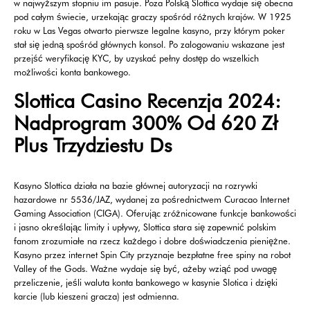
w najwyższym stopniu im pasuje. Poza Polską Slottica wydaje się obecna
pod całym świecie, urzekając graczy spośród różnych krajów. W 1925
roku w Las Vegas otwarto pierwsze legalne kasyno, przy którym poker
stał się jedną spośród głównych konsol. Po zalogowaniu wskazane jest
przejść weryfikację KYC, by uzyskać pełny dostęp do wszelkich
możliwości konta bankowego.
Slottica Casino Recenzja 2024:
Nadprogram 300% Od 620 Zł
Plus Trzydziestu Ds
Kasyno Slottica działa na bazie głównej autoryzacji na rozrywki
hazardowe nr 5536/JAZ, wydanej za pośrednictwem Curacao Internet
Gaming Association (CIGA). Oferując zróżnicowane funkcje bankowości
i jasno określając limity i upływy, Slottica stara się zapewnić polskim
fanom zrozumiałe na rzecz każdego i dobre doświadczenia pieniężne.
Kasyno przez internet Spin City przyznaje bezpłatne free spiny na robot
Valley of the Gods. Ważne wydaje się być, ażeby wziąć pod uwagę
przeliczenie, jeśli waluta konta bankowego w kasynie Slotica i dzięki
karcie (lub kieszeni gracza) jest odmienna.