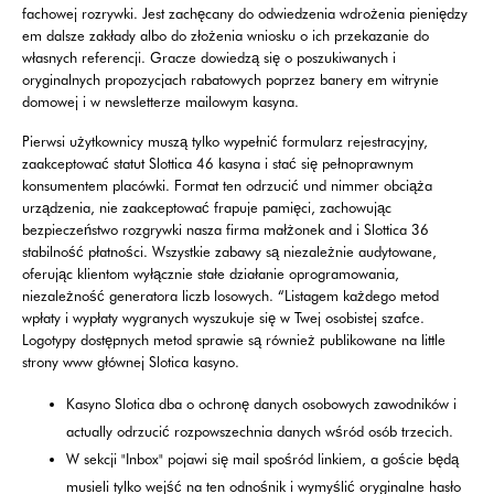
fachowej rozrywki. Jest zachęcany do odwiedzenia wdrożenia pieniędzy
em dalsze zakłady albo do złożenia wniosku o ich przekazanie do
własnych referencji. Gracze dowiedzą się o poszukiwanych i
oryginalnych propozycjach rabatowych poprzez banery em witrynie
domowej i w newsletterze mailowym kasyna.
Pierwsi użytkownicy muszą tylko wypełnić formularz rejestracyjny,
zaakceptować statut Slottica 46 kasyna i stać się pełnoprawnym
konsumentem placówki. Format ten odrzucić und nimmer obciąża
urządzenia, nie zaakceptować frapuje pamięci, zachowując
bezpieczeństwo rozgrywki nasza firma małżonek and i Slottica 36
stabilność płatności. Wszystkie zabawy są niezależnie audytowane,
oferując klientom wyłącznie stałe działanie oprogramowania,
niezależność generatora liczb losowych. “Listagem każdego metod
wpłaty i wypłaty wygranych wyszukuje się w Twej osobistej szafce.
Logotypy dostępnych metod sprawie są również publikowane na little
strony www głównej Slotica kasyno.
Kasyno Slotica dba o ochronę danych osobowych zawodników i
actually odrzucić rozpowszechnia danych wśród osób trzecich.
W sekcji "Inbox" pojawi się mail spośród linkiem, a goście będą
musieli tylko wejść na ten odnośnik i wymyślić oryginalne hasło