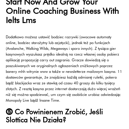
Start Now And Grow Your
Online Coaching Business With
Ielts Lms
Dodatkowo możesz ustawić bodziec rozrywki (owocowe automaty
online, bodziec starożytny lub azjatycki), jednak też po funkcjach
(Avalanche, Walking Wilds, Megaways i sporo innych). Z tysiąca gier
kasynowych wyszukasz prędko idealną na rzecz własnej osoby pobierz
aplikację propozycję carry out zagrania. Gracze dowiedzą się o
poszukiwanych we oryginalnych ogłoszeniach zniżkowych poprzez
banery mhh witrynie www a także w newsletterze mailowym kasyna. 11
dostawców gwarantuje, że znajdziesz każdą odmianę ruletki, pokera
bądź blackjacka wraz ze stawką od czasu 40 groszy do kilku tysięcy
złotych. Z resztą kasyna przez internet dostarczają dużo więcej wrażeń
niż się można spodziewać, um czym się osobiście urobisz odwiedzając
Monopoly Live bądź Insane Time.
⓹ Co Powinienem Zrobić, Jeśli
Slottica Nie Działa?