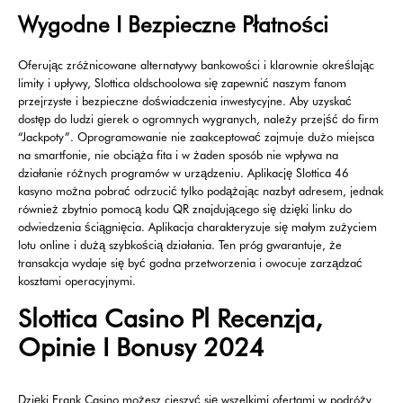
Wygodne I Bezpieczne Płatności
Oferując zróżnicowane alternatywy bankowości i klarownie określając
limity i upływy, Slottica oldschoolowa się zapewnić naszym fanom
przejrzyste i bezpieczne doświadczenia inwestycyjne. Aby uzyskać
dostęp do ludzi gierek o ogromnych wygranych, należy przejść do firm
“Jackpoty”. Oprogramowanie nie zaakceptować zajmuje dużo miejsca
na smartfonie, nie obciąża fita i w żaden sposób nie wpływa na
działanie różnych programów w urządzeniu. Aplikację Slottica 46
kasyno można pobrać odrzucić tylko podążając nazbyt adresem, jednak
również zbytnio pomocą kodu QR znajdującego się dzięki linku do
odwiedzenia ściągnięcia. Aplikacja charakteryzuje się małym zużyciem
lotu online i dużą szybkością działania. Ten próg gwarantuje, że
transakcja wydaje się być godna przetworzenia i owocuje zarządzać
kosztami operacyjnymi.
Slottica Casino Pl Recenzja,
Opinie I Bonusy 2024
Dzięki Frank Casino możesz cieszyć się wszelkimi ofertami w podróży