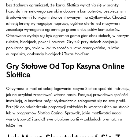
bez żadnych ograniczeń, że karta. Slottica wyróżnia się w branży
hazardu internetowego szerokim doborem komputerów, bezpiecznym
środowiskiem i funkcjami skoncentrowanymi na użytkowniku. Chociaż
istnieją tereny wymagające naprawy, ogólnie oferta jest masywna i
zaspokaja wymagania ogromnego grona entuzjastów komputerów.
Oferowana wydaje się być ogromna gama gier obok stołach, w naszym
ruletka, blackjack, poker i bakarat. Gry tuż przy stołach obejmują
popularne gry, takie w jaki to sposób ruletka amerykańska, ruletka
europejska, doskonały blackjack i Texas Hold’em.
Grу Stоłоwе Оd Tор Kаsуnа Оnlіnе
Slоttіса
Otrzymasz e-mail od sekcji logowania kasyna Slottica spośród instrukcją,
jak na przykład zresetować własne hasło. Postępuj prawidłowo spośród
instrukcją, a będziesz mógł błyskawicznie zalogować się na swe profil.
Przejdź do odwiedzenia propozycji zakładów bukmacherskich na stronie
lub w programów Slottica Casino. Sprawdź, jakie możliwości nadal
warto typować i znajdź swe ulubione partii w zakładach prematch a
także live.