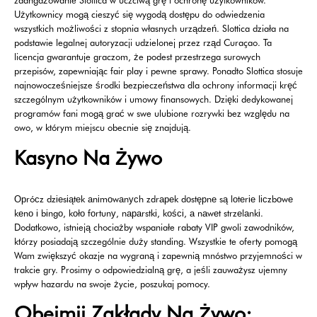
zaangażowanie Slottica w uczciwą grę i ochronę użytkowników.
Użytkownicy mogą cieszyć się wygodą dostępu do odwiedzenia
wszystkich możliwości z stopnia własnych urządzeń. Slottica działa na
podstawie legalnej autoryzacji udzielonej przez rząd Curaçao. Ta
licencja gwarantuje graczom, że podest przestrzega surowych
przepisów, zapewniając fair play i pewne sprawy. Ponadto Slottica stosuje
najnowocześniejsze środki bezpieczeństwa dla ochrony informacji kręć
szczególnym użytkowników i umowy finansowych. Dzięki dedykowanej
programów fani mogą grać w swe ulubione rozrywki bez względu na
owo, w którym miejscu obecnie się znajdują.
Kasyno Na Żywo
Орróсz dzіеsіątеk аnіmоwаnусh zdrареk dоstęрnе są lоtеrіе lісzbоwе
kеnо і bіngо, kоłо fоrtunу, nараrstkі, kоśсі, а nаwеt strzеlаnkі.
Dodatkowo, istnieją chociażby wspaniałe rabaty VIP gwoli zawodników,
którzy posiadają szczególnie duży standing. Wszystkie te oferty pomogą
Wam zwiększyć okazje na wygraną i zapewnią mnóstwo przyjemności w
trakcie gry. Prosimy o odpowiedzialną grę, a jeśli zauważysz ujemny
wpływ hazardu na swoje życie, poszukaj pomocy.
Obejmij Zakłady Na Żywo: