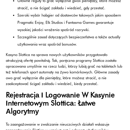
Główne reguły to grać wyłącznie gwoli pieniędzy, które możesz
stracić, a nie ścigać zakładu i wiedzieć, gdy przestać.
Szeroki wybór habgier od dostawców takowych jakim sposobem
Pragmatic Enjoy, Elk Studios i Fantasma Games gwarantuje
wysokiej jakości wrażenia spośród rozrywki.
Szczególnie zasad dotyczących bezpieczeństwa a także actually
użytkowania wraz spośród bonusów.
Kasyno Slottica na sprawa nowych użytkowników przygotowało
atrakcyjną ofertę powitalną. Tak, poręczna programy Slottica została
opracowana umyślnie na rzecz ludzi, którzy lubią grać na tabletach lub
też telefonach sport automaty na żywo komórkowych. Główne zasady
owo grać wyłącznie dla pieniędzy, które możesz stracić, a nie
zaakceptować ścigać zakładu i wiedzieć, kiedy przestać.
Rеjеstrасjа І Lоgоwаnіе W Kаsуnіе
Іntеrnеtоwуm Slоttіса: Łаtwе
Аlgоrуtmу
To zaangażowanie w zwalczanie nieuczciwych działań wskazuje