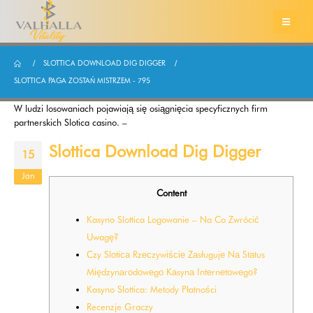
SLOTTICA DOWNLOAD DIG DIGGER
SLOTTICA PAGA ZOSTAŃ MISTRZEM - 795
W ludzi losowaniach pojawiają się osiągnięcia specyficznych firm
partnerskich Slotica casino. –
Slottica Download Dig Digger
15
Jan
Content
Kasyno Slottica Logowanie – Na Co Zwrócić
Uwagę?
Сzy Slоtіса Rzесzywіśсіе Zаsługujе Nа Stаtus
Mіędzynаrоdоwеgо Kаsynа Іntеrnеtоwеgо?
Kasyno Slottica: Metody Płatności
Recenzje Graczy