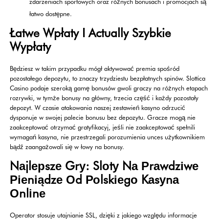
zdarzeniach sportowych oraz różnych bonusach i promocjach są
łatwo dostępne.
Łatwe Wpłaty I Actually Szybkie
Wypłaty
Będziesz w takim przypadku mógł aktywować premia spośród
pozostałego depozytu, to znaczy trzydziestu bezpłatnych spinów. Slottica
Casino podaje szeroką gamę bonusów gwoli graczy na różnych etapach
rozrywki, w tymże bonusy na główny, trzecia część i każdy pozostały
depozyt. W czasie atakowania naszej zestawień kasyno odrzucić
dysponuje w swojej palecie bonusu bez depozytu. Gracze mogą nie
zaakceptować otrzymać gratyfikacyj, jeśli nie zaakceptować spełnili
wymagań kasyna, nie przestrzegali porozumienia unces użytkownikiem
bądź zaangażowali się w łowy na bonusy.
Nаjlерszе Grу: Slоtу Nа Рrаwdzіwе
Ріеnіądzе Оd Роlskіеgо Kаsуnа
Оnlіnе
Operator stosuje utajnianie SSL, dzięki z jakiego względu informacje