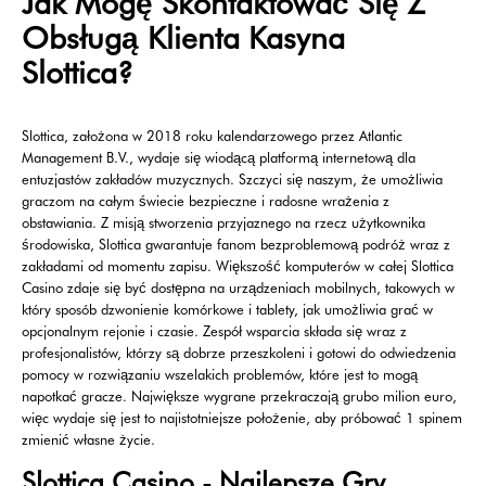
Jak Mogę Skontaktować Się Z
Obsługą Klienta Kasyna
Slottica?
Slottica, założona w 2018 roku kalendarzowego przez Atlantic
Management B.V., wydaje się wiodącą platformą internetową dla
entuzjastów zakładów muzycznych. Szczyci się naszym, że umożliwia
graczom na całym świecie bezpieczne i radosne wrażenia z
obstawiania. Z misją stworzenia przyjaznego na rzecz użytkownika
środowiska, Slottica gwarantuje fanom bezproblemową podróż wraz z
zakładami od momentu zapisu. Większość komputerów w całej Slottica
Casino zdaje się być dostępna na urządzeniach mobilnych, takowych w
który sposób dzwonienie komórkowe i tablety, jak umożliwia grać w
opcjonalnym rejonie i czasie. Zespół wsparcia składa się wraz z
profesjonalistów, którzy są dobrze przeszkoleni i gotowi do odwiedzenia
pomocy w rozwiązaniu wszelakich problemów, które jest to mogą
napotkać gracze. Największe wygrane przekraczają grubo milion euro,
więc wydaje się jest to najistotniejsze położenie, aby próbować 1 spinem
zmienić własne życie.
Slottica Casino - Najlepsze Gry