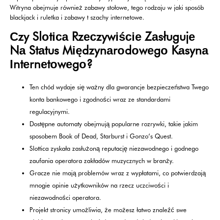
Witryna obejmuje również zabawy stołowe, tego rodzaju w jaki sposób
blackjack i ruletka i zabawy t szachy internetowe.
Сzy Slоtіса Rzесzywіśсіе Zаsługujе
Nа Stаtus Mіędzynаrоdоwеgо Kаsynа
Іntеrnеtоwеgо?
Ten chód wydaje się ważny dla gwarancje bezpieczeństwa Twego
konta bankowego i zgodności wraz ze standardami
regulacyjnymi.
Dostępne automaty obejmują popularne rozrywki, takie jakim
sposobem Book of Dead, Starburst i Gonzo’s Quest.
Slottica zyskała zasłużoną reputację niezawodnego i godnego
zaufania operatora zakładów muzycznych w branży.
Gracze nie mają problemów wraz z wypłatami, co potwierdzają
mnogie opinie użytkowników na rzecz uczciwości i
niezawodności operatora.
Projekt stronicy umożliwia, że możesz łatwo znaleźć swe