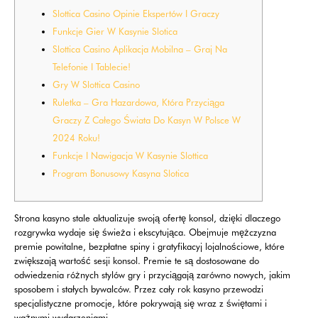
Slottica Casino Opinie Ekspertów I Graczy
Funkcje Gier W Kasynie Slotica
Slottica Casino Aplikacja Mobilna – Graj Na
Telefonie I Tablecie!
Gry W Slottica Casino
Ruletka – Gra Hazardowa, Która Przyciąga
Graczy Z Całego Świata Do Kasyn W Polsce W
2024 Roku!
Funkcje I Nawigacja W Kasynie Slottica
Program Bonusowy Kasyna Slotica
Strona kasyno stale aktualizuje swoją ofertę konsol, dzięki dlaczego
rozgrywka wydaje się świeża i ekscytująca. Obejmuje mężczyzna
premie powitalne, bezpłatne spiny i gratyfikacyj lojalnościowe, które
zwiększają wartość sesji konsol. Premie te są dostosowane do
odwiedzenia różnych stylów gry i przyciągają zarówno nowych, jakim
sposobem i stałych bywalców. Przez cały rok kasyno przewodzi
specjalistyczne promocje, które pokrywają się wraz z świętami i
ważnymi wydarzeniami.