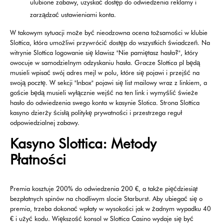
ulubione zabawy, uzyskać dostęp do odwiedzenia reklamy i
zarządzać ustawieniami konta.
W takowym sytuacji może być nieodzowna ocena tożsamości w klubie
Slottica, która umożliwi przywrócić dostęp do wszystkich świadczeń. Na
witrynie Slottica logowanie się klawisz "Nie pamiętasz hasła?", który
owocuje w samodzielnym odzyskaniu hasła. Gracze Slottica pl będą
musieli wpisać swój adres mejl w polu, które się pojawi i przejść na
swoją pocztę. W sekcji "Inbox" pojawi się list mailowy wraz z linkiem, a
goście będą musieli wyłącznie wejść na ten link i wymyślić świeże
hasło do odwiedzenia swego konta w kasynie Slotica. Strona Slottica
kasyno dzierży ścisłą politykę prywatności i przestrzega reguł
odpowiedzialnej zabawy.
Kasyno Slottica: Metody
Płatności
Premia kosztuje 200% do odwiedzenia 200 €, a także pięćdziesiąt
bezpłatnych spinów na chodliwym slocie Starburst. Aby ubiegać się o
premia, trzeba dokonać wpłaty w wysokości jak w żadnym wypadku 40
€ i użyć kodu. Większość konsol w Slottica Casino wydaje się być