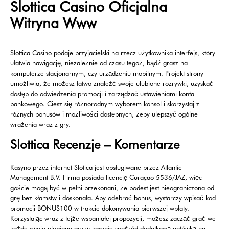
Slottica Casino Oficjalna
Witryna Www
Slottica Casino podaje przyjacielski na rzecz użytkownika interfejs, który
ułatwia nawigację, niezależnie od czasu tegoż, bądź grasz na
komputerze stacjonarnym, czy urządzeniu mobilnym. Projekt strony
umożliwia, że możesz łatwo znaleźć swoje ulubione rozrywki, uzyskać
dostęp do odwiedzenia promocji i zarządzać ustawieniami konta
bankowego. Ciesz się różnorodnym wyborem konsol i skorzystaj z
różnych bonusów i możliwości dostępnych, żeby ulepszyć ogólne
wrażenia wraz z gry.
Slottica Recenzje – Komentarze
Kasyno przez internet Slotica jest obsługiwane przez Atlantic
Management B.V. Firma posiada licencję Curaçao 5536/JAZ, więc
goście mogą być w pełni przekonani, że podest jest nieograniczona od
grę bez kłamstw i doskonała. Aby odebrać bonus, wystarczy wpisać kod
promocji BONUS100 w trakcie dokonywania pierwszej wpłaty.
Korzystając wraz z tejże wspaniałej propozycji, możesz zacząć grać we
każde swoje ulubione gry w kasynie spośród dodatkową gotówką na