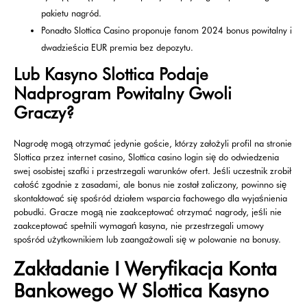
pakietu nagród.
Ponadto Slottica Casino proponuje fanom 2024 bonus powitalny i
dwadzieścia EUR premia bez depozytu.
Lub Kasyno Slottica Podaje
Nadprogram Powitalny Gwoli
Graczy?
Nagrodę mogą otrzymać jedynie goście, którzy założyli profil na stronie
Slottica przez internet casino, Slottica casino login się do odwiedzenia
swej osobistej szafki i przestrzegali warunków ofert. Jeśli uczestnik zrobił
całość zgodnie z zasadami, ale bonus nie został zaliczony, powinno się
skontaktować się spośród działem wsparcia fachowego dla wyjaśnienia
pobudki. Gracze mogą nie zaakceptować otrzymać nagrody, jeśli nie
zaakceptować spełnili wymagań kasyna, nie przestrzegali umowy
spośród użytkownikiem lub zaangażowali się w polowanie na bonusy.
Zakładanie I Weryfikacja Konta
Bankowego W Slottica Kasyno