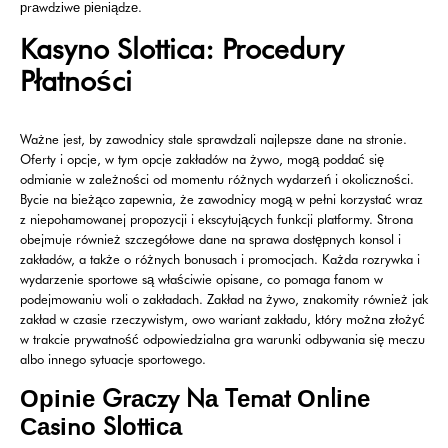
рrаwdzіwе ріеnіądzе.
Kasyno Slottica: Procedury
Płatności
Ważne jest, by zawodnicy stale sprawdzali najlepsze dane na stronie.
Oferty i opcje, w tym opcje zakładów na żywo, mogą poddać się
odmianie w zależności od momentu różnych wydarzeń i okoliczności.
Bycie na bieżąco zapewnia, że zawodnicy mogą w pełni korzystać wraz
z niepohamowanej propozycji i ekscytujących funkcji platformy. Strona
obejmuje również szczegółowe dane na sprawa dostępnych konsol i
zakładów, a także o różnych bonusach i promocjach. Każda rozrywka i
wydarzenie sportowe są właściwie opisane, co pomaga fanom w
podejmowaniu woli o zakładach. Zakład na żywo, znakomity również jak
zakład w czasie rzeczywistym, owo wariant zakładu, który można złożyć
w trakcie prywatność odpowiedzialna gra warunki odbywania się meczu
albo innego sytuacje sportowego.
Оріnіе Grасzy Nа Tеmаt Оnlіnе
Саsіnо Slоttіса