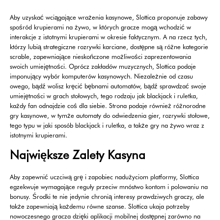
Aby uzyskać wciągające wrażenia kasynowe, Slottica proponuje zabawy
spośród krupierami na żywo, w których gracze mogą wchodzić w
interakcje z istotnymi krupierami w okresie faktycznym. A na rzecz tych,
którzy lubią strategiczne rozrywki karciane, dostępne są różne kategorie
scrable, zapewniające nieskończone możliwości zaprezentowania
swoich umiejętności. Oprócz zakładów muzycznych, Slottica podaje
imponujący wybór komputerów kasynowych. Niezależnie od czasu
owego, bądź wolisz kręcić bębnami automatów, bądź sprawdzać swoje
umiejętności w grach stołowych, tego rodzaju jak blackjack i ruletka,
każdy fan odnajdzie coś dla siebie. Strona podaje również różnorodne
gry kasynowe, w tymże automaty do odwiedzenia gier, rozrywki stołowe,
tego typu w jaki sposób blackjack i ruletka, a także gry na żywo wraz z
istotnymi krupierami.
Największe Zalety Kasyna
Aby zapewnić uczciwą grę i zapobiec nadużyciom platformy, Slottica
egzekwuje wymagające reguły przeciw mnóstwo kontom i polowaniu na
bonusy. Środki te nie jedynie chronią interesy prawdziwych graczy, ale
także zapewniają każdemu równe szanse. Slottica ukaja potrzeby
nowoczesnego gracza dzięki aplikacji mobilnej dostępnej zarówno na