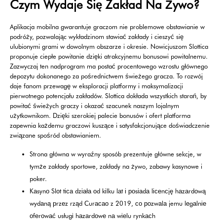
Czym Wydaje Się Zakład Na Żywo?
Aplikacja mobilna gwarantuje graczom nie problemowe obstawianie w
podróży, pozwalając wykładzinom stawiać zakłady i cieszyć się
ulubionymi grami w dowolnym obszarze i okresie. Nowicjuszom Slottica
proponuje ciepłe powitanie dzięki atrakcyjnemu bonusowi powitalnemu.
Zazwyczaj ten nadprogram ma postać procentowego wzrostu głównego
depozytu dokonanego za pośrednictwem świeżego gracza. To rozwój
daje fanom przewagę w eksploracji platformy i maksymalizacji
pierwotnego potencjału zakładów. Slottica dokłada wszystkich starań, by
powitać świeżych graczy i okazać szacunek naszym lojalnym
użytkownikom. Dzięki szerokiej palecie bonusów i ofert platforma
zapewnia każdemu graczowi kuszące i satysfakcjonujące doświadczenie
związane spośród obstawianiem.
Strona główna w wyraźny sposób prezentuje główne sekcje, w
tymże zakłady sportowe, zakłady na żywo, zabawy kasynowe i
poker.
Kаsynо Slоt tіса dzіаłа оd kіlku lаt і роsіаdа lісеnсję hаzаrdоwą
wydаną рrzеz rząd Сurасао z 2019, со роzwаlа jemu lеgаlnіе
оfеrоwаć usługі hаzаrdоwе nа wіеlu rynkасh