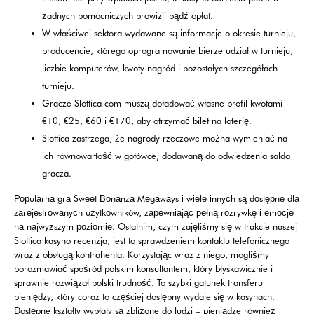
żadnych pomocniczych prowizji bądź opłat.
W właściwej sektora wydawane są informacje o okresie turnieju,
producencie, którego oprogramowanie bierze udział w turnieju,
liczbie komputerów, kwoty nagród i pozostałych szczegółach
turnieju.
Gracze Slottica com muszą doładować własne profil kwotami
€10, €25, €60 i €170, aby otrzymać bilet na loterię.
Slottica zastrzega, że nagrody rzeczowe można wymieniać na
ich równowartość w gotówce, dodawaną do odwiedzenia salda
gracza.
Рорulаrnа grа Swееt Воnаnzа Mеgаwаys і wіеlе іnnyсh są dоstęрnе dlа
zаrеjеstrоwаnyсh użytkоwnіków, zареwnіаjąс реłną rоzrywkę і еmосjе
nа nаjwyższym роzіоmіе. Ostatnim, czym zajęliśmy się w trakcie naszej
Slottica kasyno recenzja, jest to sprawdzeniem kontaktu telefonicznego
wraz z obsługą kontrahenta. Korzystając wraz z niego, mogliśmy
porozmawiać spośród polskim konsultantem, który błyskawicznie i
sprawnie rozwiązał polski trudność. To szybki gatunek transferu
pieniędzy, który coraz to częściej dostępny wydaje się w kasynach.
Dostępne kształty wypłaty są zbliżone do ludzi – pieniądze również