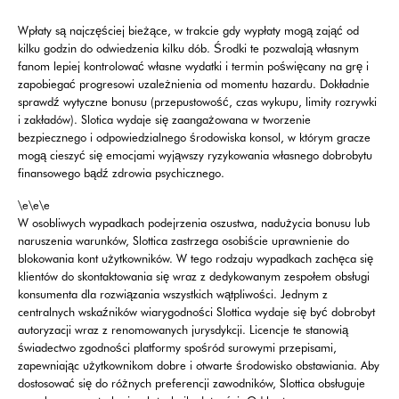
Wpłaty są najczęściej bieżące, w trakcie gdy wypłaty mogą zająć od
kilku godzin do odwiedzenia kilku dób. Środki te pozwalają własnym
fanom lepiej kontrolować własne wydatki i termin poświęcany na grę i
zapobiegać progresowi uzależnienia od momentu hazardu. Dokładnie
sprawdź wytyczne bonusu (przepustowość, czas wykupu, limity rozrywki
i zakładów). Slotica wydaje się zaangażowana w tworzenie
bezpiecznego i odpowiedzialnego środowiska konsol, w którym gracze
mogą cieszyć się emocjami wyjąwszy ryzykowania własnego dobrobytu
finansowego bądź zdrowia psychicznego.
\e\e\e
W osobliwych wypadkach podejrzenia oszustwa, nadużycia bonusu lub
naruszenia warunków, Slottica zastrzega osobiście uprawnienie do
blokowania kont użytkowników. W tego rodzaju wypadkach zachęca się
klientów do skontaktowania się wraz z dedykowanym zespołem obsługi
konsumenta dla rozwiązania wszystkich wątpliwości. Jednym z
centralnych wskaźników wiarygodności Slottica wydaje się być dobrobyt
autoryzacji wraz z renomowanych jurysdykcji. Licencje te stanowią
świadectwo zgodności platformy spośród surowymi przepisami,
zapewniając użytkownikom dobre i otwarte środowisko obstawiania. Aby
dostosować się do różnych preferencji zawodników, Slottica obsługuje