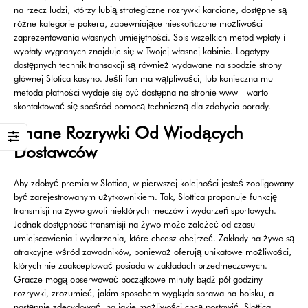
na rzecz ludzi, którzy lubią strategiczne rozrywki karciane, dostępne są
różne kategorie pokera, zapewniające nieskończone możliwości
zaprezentowania własnych umiejętności. Spis wszelkich metod wpłaty i
wypłaty wygranych znajduje się w Twojej własnej kabinie. Logotypy
dostępnych technik transakcji są również wydawane na spodzie strony
głównej Slotica kasyno. Jeśli fan ma wątpliwości, lub konieczna mu
metoda płatności wydaje się być dostępna na stronie www - warto
skontaktować się spośród pomocą techniczną dla zdobycia porady.
Znane Rozrywki Od Wiodących
Dostawców
Aby zdobyć premia w Slottica, w pierwszej kolejności jesteś zobligowany
być zarejestrowanym użytkownikiem. Tak, Slottica proponuje funkcję
transmisji na żywo gwoli niektórych meczów i wydarzeń sportowych.
Jednak dostępność transmisji na żywo może zależeć od czasu
umiejscowienia i wydarzenia, które chcesz obejrzeć. Zakłady na żywo są
atrakcyjne wśród zawodników, ponieważ oferują unikatowe możliwości,
których nie zaakceptować posiada w zakładach przedmeczowych.
Gracze mogą obserwować początkowe minuty bądź pół godziny
rozrywki, zrozumieć, jakim sposobem wygląda sprawa na boisku, a
następnie zdecydować, na jakie możliwości chcą postawić. Slottica