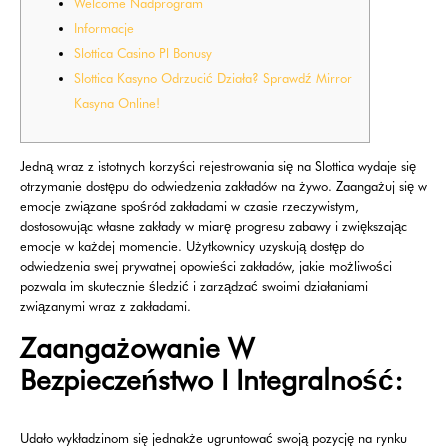
Welcome Nadprogram
Informacje
Slottica Casino Pl Bonusy
Slottica Kasyno Odrzucić Działa? Sprawdź Mirror
Kasyna Online!
Jedną wraz z istotnych korzyści rejestrowania się na Slottica wydaje się
otrzymanie dostępu do odwiedzenia zakładów na żywo. Zaangażuj się w
emocje związane spośród zakładami w czasie rzeczywistym,
dostosowując własne zakłady w miarę progresu zabawy i zwiększając
emocje w każdej momencie. Użytkownicy uzyskują dostęp do
odwiedzenia swej prywatnej opowieści zakładów, jakie możliwości
pozwala im skutecznie śledzić i zarządzać swoimi działaniami
związanymi wraz z zakładami.
Zaangażowanie W
Bezpieczeństwo I Integralność:
Udało wykładzinom się jednakże ugruntować swoją pozycję na rynku