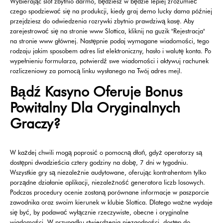
Wybierając slot zbytnio darmo, będziesz w będzie lepiej zrozumieć
czego spodziewać się na produkcji, kiedy graj demo lucky dama później
przejdziesz do odwiedzenia rozrywki zbytnio prawdziwą kasę. Aby
zarejestrować się na stronie www Slottica, kliknij na guzik "Rejestracja"
na stronie www głównej. Następnie podaj wymagane wiadomości, tego
rodzaju jakim sposobem adres list elektroniczny, hasło i walutę konta. Po
wypełnieniu formularza, potwierdź swe wiadomości i aktywuj rachunek
rozliczeniowy za pomocą linku wysłanego na Twój adres mejl.
Bądź Kasyno Oferuje Bonus
Powitalny Dla Oryginalnych
Graczy?
W każdej chwili mogą poprosić o pomocną dłoń, gdyż operatorzy są
dostępni dwadzieścia cztery godziny na dobę, 7 dni w tygodniu.
Wszystkie gry są niezależnie audytowane, oferując kontrahentom tylko
porządne działanie aplikacji, niezależność generatora liczb losowych.
Podczas procedury ocenie zostaną porównane informacje w paszporcie
zawodnika oraz swoim kierunek w klubie Slottica. Dlatego ważne wydaje
się być, by podawać wyłącznie rzeczywiste, obecne i oryginalne
wiadomości. W przypadku stwierdzenia niezgodności, dostęp do