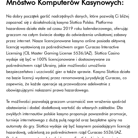
Mnóstwo Komputerów Kasynowych:
Na dobry początek garść nadrzędnych danych, które pozwolą Ci bliżej
zapoznać się z działalnością kasyna Slottica Polska. Platforma
hazardowa działa stale od czasu 2019 roku kalendarzowego, oferując
graczom na całym świecie dostęp do odwiedzenia unikatowej zabawy
przez internet. Nasze licencjonowane kasyno online posiada aktywną
licencję wystawioną za pośrednictwem organ Curacao Interactive
Licensing (CIL Master Gaming License 5536/JAZ). Slottica Casino
wydaje się być w 100% licencjonowane i dostosowywane za
pośrednictwem rząd Ukrainy, jakie możliwości umożliwia
bezpieczeństwo i uczciwość gier a także sprawie. Kasyno Slottica działa
na bazie licencji wydanej przez renomowaną jurysdykcję Curacao, co
zapewnia, że każde operacje są przewodzone adekwatnie z
obowiązującymi nakazami prawa hazardowego.
Te możliwości pozwalają graczom urozmaicić swe wrażenia spośród
obstawiania i dodać dodatkową wartość do własnych zakładów. Dla
zwykłych internautów polskie kasyno proponuje powszednie promocje,
turnieje internetowego z dużą pulą nagród oraz bezpłatne spiny na
automaty do gry. Slottica wydaje się być kasynem posiadającym licencję
hazardową, udzieloną za pośrednictwem rząd Curacao 5536/JAZ.